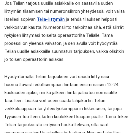
Jos Telian tarjous uusille asiakkaille on saatavilla uuden
liittymän tilaamisen tai numeronsiirron yhteydessä, voit valita
itsellesi sopivan
Telia-liittymän
ja tehdä tilauksen helposti
verkkosivun kautta. Numeronsiirto tarkoittaa sitä, että siirrät
nykyisen liittymäsi toiselta operaattorilta Telialle. Tämä
prosessi on yleensä vaivaton, ja sen avulla voit hyödyntää
Telian uusille asiakkaille suunnatun tarjouksen, vaikka olisitkin
jo toisen operaattorin asiakas.
Hyödyntämällä Telian tarjouksen voit saada liittymäsi
huomattavasti edullisempaan hintaan ensimmäisen 12-24
kuukauden ajaksi, minkä jälkeen hinta palautuu normaalille
tasolleen. Lisäksi voit usein saada lahjakortin Telian
verkkokauppaan tai yhteistyökumppanin liikkeeseen, tai jopa
fyysisen tuotteen, kuten kuulokkeet kaupan päälle. Tämä tekee
Telian tarjouksesta erityisen houkuttelevan, sillä saat
enemmän vastinetta rahallesi heti alkuun. Näin voit aloittaa