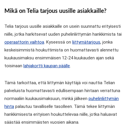
Mikä on Telia tarjous uusille asiakkaille?
Telia tarjous uusille asiakkaille on usein suunnattu erityisesti
niille, jotka harkitsevat uuden puhelinliittymän hankkimista tai
operaattorin vaihtoa
. Kyseessä on
liittymätarjous
, jonka
keskeisimmistä houkuttimista on huomattavasti alennettu
kuukausimaksu ensimmäisen 12-24 kuukauden ajan sekä
toisinaan
lahjakortti kaupan päälle
.
Tämä tarkoittaa, että liittymän käyttäjä voi nauttia Telian
palveluista huomattavasti edullisempaan hintaan verrattuna
normaaliin kuukausimaksuun, minkä jälkeen
puhelinliittymän
hinta
palautuu tavalliselle tasolleen. Tämä tekee liittymän
hankkimisesta erityisen houkuttelevaa niille, jotka haluavat
säästää ensimmäisten vuosien aikana.