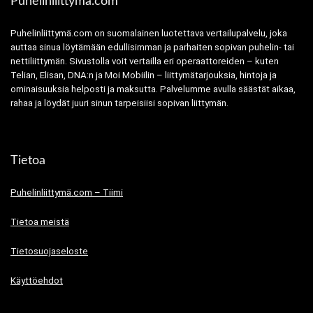
Puhelinliittymä.com
Puhelinliittymä.com on suomalainen luotettava vertailupalvelu, joka
auttaa sinua löytämään edullisimman ja parhaiten sopivan puhelin- tai
nettiliittymän. Sivustolla voit vertailla eri operaattoreiden – kuten
Telian, Elisan, DNA:n ja Moi Mobiilin – liittymätarjouksia, hintoja ja
ominaisuuksia helposti ja maksutta. Palvelumme avulla säästät aikaa,
rahaa ja löydät juuri sinun tarpeisiisi sopivan liittymän.
Tietoa
Puhelinliittymä.com – Tiimi
Tietoa meistä
Tietosuojaseloste
Käyttöehdot