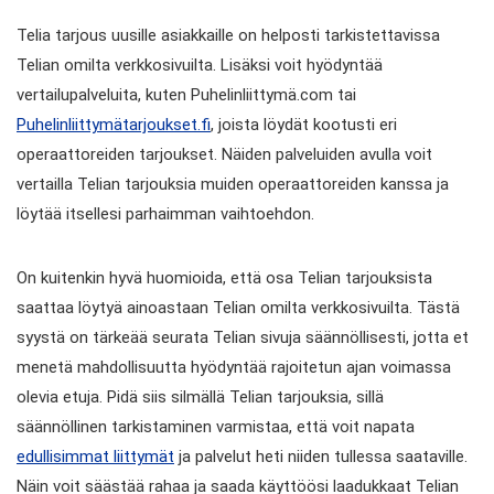
Telia tarjous uusille asiakkaille on helposti tarkistettavissa
Telian omilta verkkosivuilta. Lisäksi voit hyödyntää
vertailupalveluita, kuten Puhelinliittymä.com tai
Puhelinliittymätarjoukset.fi
, joista löydät kootusti eri
operaattoreiden tarjoukset. Näiden palveluiden avulla voit
vertailla Telian tarjouksia muiden operaattoreiden kanssa ja
löytää itsellesi parhaimman vaihtoehdon.
On kuitenkin hyvä huomioida, että osa Telian tarjouksista
saattaa löytyä ainoastaan Telian omilta verkkosivuilta. Tästä
syystä on tärkeää seurata Telian sivuja säännöllisesti, jotta et
menetä mahdollisuutta hyödyntää rajoitetun ajan voimassa
olevia etuja. Pidä siis silmällä Telian tarjouksia, sillä
säännöllinen tarkistaminen varmistaa, että voit napata
edullisimmat liittymät
ja palvelut heti niiden tullessa saataville.
Näin voit säästää rahaa ja saada käyttöösi laadukkaat Telian