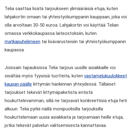
Telia saattaa lisätä tarjoukseen ylimääräisiä etuja, kuten
lahjakortin omaan tai yhteistyökumppanin kauppaan, joka voi
olla arvoltaan 30-50 euroa. Lahjakortin voi käyttää Telian
omassa verkkokaupassa laiteostoksiin, kuten
matkapuhelimeen
tai lisävarusteisiin tai yhteistyökumppanin
kaupassa.
Joissain tapauksissa Telia tarjous uusille asiakkaille voi
sisältää myös fyysisiä tuotteita, kuten
vastamelukuulokkeet
kaupan päälle
liittymän hankinnan yhteydessä. Tällaiset
tarjoukset tekevät liittymäpaketista entistä
houkuttelevamman, sillä ne tarjoavat konkreettisia etuja heti
alkuun. Telia pyrkii näillä monipuolisilla tarjouksilla
houkuttelemaan uusia asiakkaita ja tarjoamaan heille etuja,
jotka tekevät palvelun valitsemisesta kannattavaa.