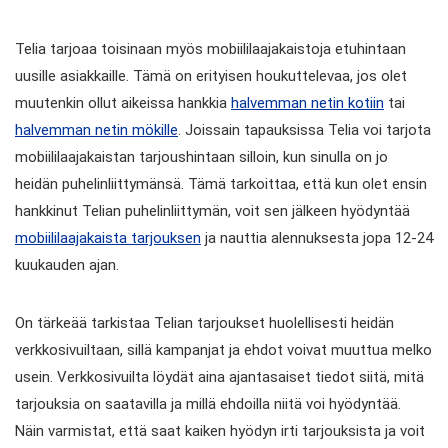
Telia tarjoaa toisinaan myös mobiililaajakaistoja etuhintaan
uusille asiakkaille. Tämä on erityisen houkuttelevaa, jos olet
muutenkin ollut aikeissa hankkia
halvemman netin kotiin
tai
halvemman netin mökille
. Joissain tapauksissa Telia voi tarjota
mobiililaajakaistan tarjoushintaan silloin, kun sinulla on jo
heidän puhelinliittymänsä. Tämä tarkoittaa, että kun olet ensin
hankkinut Telian puhelinliittymän, voit sen jälkeen hyödyntää
mobiililaajakaista tarjouksen
ja nauttia alennuksesta jopa 12-24
kuukauden ajan.
On tärkeää tarkistaa Telian tarjoukset huolellisesti heidän
verkkosivuiltaan, sillä kampanjat ja ehdot voivat muuttua melko
usein. Verkkosivuilta löydät aina ajantasaiset tiedot siitä, mitä
tarjouksia on saatavilla ja millä ehdoilla niitä voi hyödyntää.
Näin varmistat, että saat kaiken hyödyn irti tarjouksista ja voit