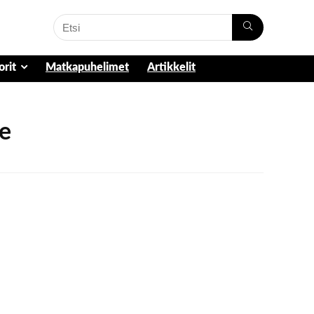
orit
Matkapuhelimet
Artikkelit
le