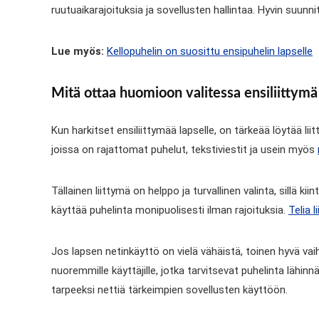
ruutuaikarajoituksia ja sovellusten hallintaa. Hyvin suunn
Lue myös:
Kellopuhelin on suosittu ensipuhelin lapselle
Mitä ottaa huomioon valitessa ensiliittymä 
Kun harkitset ensiliittymää lapselle, on tärkeää löytää lii
joissa on rajattomat puhelut, tekstiviestit ja usein myös
Tällainen liittymä on helppo ja turvallinen valinta, sillä
käyttää puhelinta monipuolisesti ilman rajoituksia.
Telia l
Jos lapsen netinkäyttö on vielä vähäistä, toinen hyvä v
nuoremmille käyttäjille, jotka tarvitsevat puhelinta lähinn
tarpeeksi nettiä tärkeimpien sovellusten käyttöön.