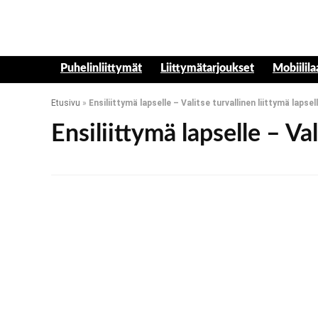
Puhelinliittymät
Liittymätarjoukset
Mobiilila
Etusivu
»
Ensiliittymä lapselle – Valitse turvallinen liittymä lapsel
Ensiliittymä lapselle – Val