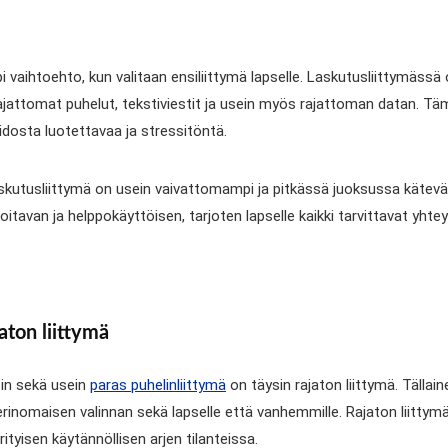
 vaihtoehto, kun valitaan ensiliittymä lapselle. Laskutusliittymäss
ajattomat puhelut, tekstiviestit ja usein myös rajattoman datan. Täm
dosta luotettavaa ja stressitöntä.
 laskutusliittymä on usein vaivattomampi ja pitkässä juoksussa kätevä
itavan ja helppokäyttöisen, tarjoten lapselle kaikki tarvittavat yhte
aton liittymä
isin sekä usein
paras puhelinliittymä
on täysin rajaton liittymä. Tällaine
erinomaisen valinnan sekä lapselle että vanhemmille. Rajaton liittymä
rityisen käytännöllisen arjen tilanteissa.