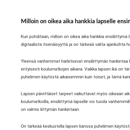
Milloin on oikea aika hankkia lapselle ens
Kun pohditaan, milloin on oikea aika hankkia ensiliittymä
digitaalista itsenäisyyttä ja on tärkeää valita ajankohta hu
Yleensä vanhemmat harkitsevat ensiliittymän hankintaa lap
erityisesti koulumatkojen aikana. Vaikka lapsen ikä on t
puhelimen käytöstä aikaisemmin kuin toiset, ja tämä ka
Lapsen päivittäiset tarpeet vaikuttavat myös oikeaan aikaa
koulumatkoilla, ensiliittymä lapselle voi tuoda vanhemmi
on valmis liittymän hankintaan.
On tärkeää keskustella lapsen kanssa puhelimen käytöstä