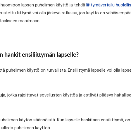
aa huomioon lapsen puhelimen käyttö ja tehdä
liittymävertailu huolelli
varustettu liittymä voi olla järkevä ratkaisu, jos käyttö on vähäisempä
gitaaliseen maailmaan.
 hankit ensiliittymän lapselle?
ttä puhelimen käyttö on turvallista. Ensiliittymä lapselle voi olla l
, jotka rajoittavat sovellusten käyttöä ja estävät pääsyn haitallisel
helimen käytön säännöistä. Kun lapselle hankitaan ensiliittymä, on h
ullista puhelimen käyttöä.