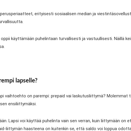
n perusperiaatteet, erityisesti sosiaalisen median ja viestintäsovell
rvallisuutta.
 oppii käyttämään puhelintaan turvallisesti ja vastuullisesti. Näillä kei
sa.
rempi lapselle?
kumpi vaihtoehto on parempi: prepaid vai laskutusliittymä? Molemmat 
en ensiliittymäksi.
än. Lapsi voi käyttää puhelinta vain sen verran, kuin liittymään on
paid-liittymän haasteena on kuitenkin se, että saldo voi loppua odot