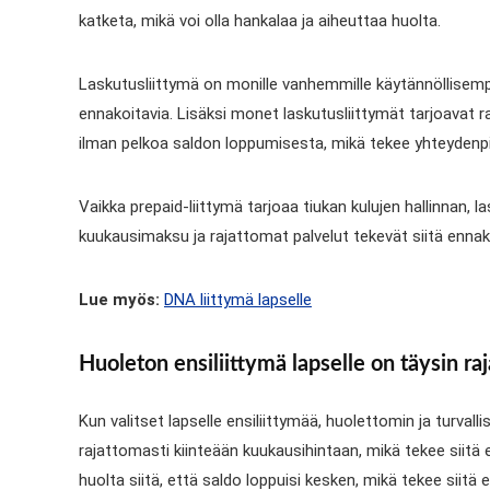
katketa, mikä voi olla hankalaa ja aiheuttaa huolta.
Laskutusliittymä on monille vanhemmille käytännöllisempi
ennakoitavia. Lisäksi monet laskutusliittymät tarjoavat r
ilman pelkoa saldon loppumisesta, mikä tekee yhteydenpi
Vaikka prepaid-liittymä tarjoaa tiukan kulujen hallinnan,
kuukausimaksu ja rajattomat palvelut tekevät siitä ennako
Lue myös:
DNA liittymä lapselle
Huoleton ensiliittymä lapselle on täysin raj
Kun valitset lapselle ensiliittymää, huolettomin ja turvall
rajattomasti kiinteään kuukausihintaan, mikä tekee siitä 
huolta siitä, että saldo loppuisi kesken, mikä tekee siitä e