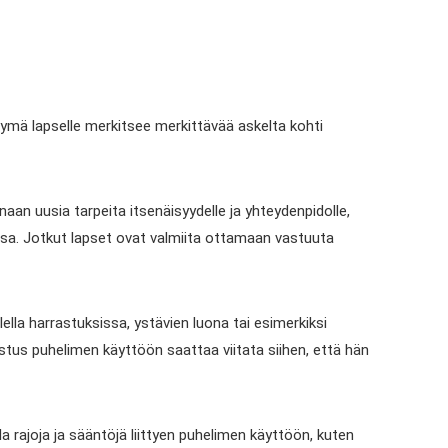
ttymä lapselle merkitsee merkittävää askelta kohti
aan uusia tarpeita itsenäisyydelle ja yhteydenpidolle,
nsa. Jotkut lapset ovat valmiita ottamaan vastuuta
ella harrastuksissa, ystävien luona tai esimerkiksi
stus puhelimen käyttöön saattaa viitata siihen, että hän
ajoja ja sääntöjä liittyen puhelimen käyttöön, kuten