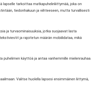
mä lapselle tarkoittaa matkapuhelinliittymää, joka on
stintään, tiedonhakuun ja viihteeseen, mutta turvallisesti
uksia ja turvaominaisuuksia, jotka suojaavat lasta
t, tekstiviestit ja rajoitetun määrän mobiilidataa, mikä
ta puhelimen käyttöä ja antaa vanhemmille mielenrauhaa.
imaailmaan. Valitse huolella lapsesi ensimmäinen liittymä,