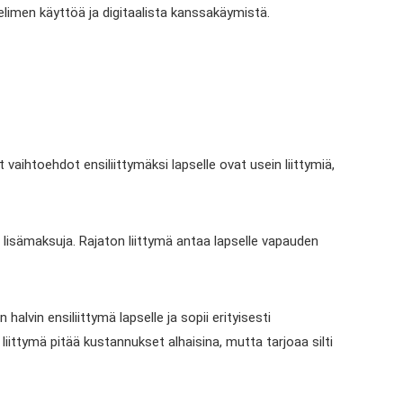
helimen käyttöä ja digitaalista kanssakäymistä.
 vaihtoehdot ensiliittymäksi lapselle ovat usein liittymiä,
ä lisämaksuja. Rajaton liittymä antaa lapselle vapauden
alvin ensiliittymä lapselle ja sopii erityisesti
 liittymä pitää kustannukset alhaisina, mutta tarjoaa silti