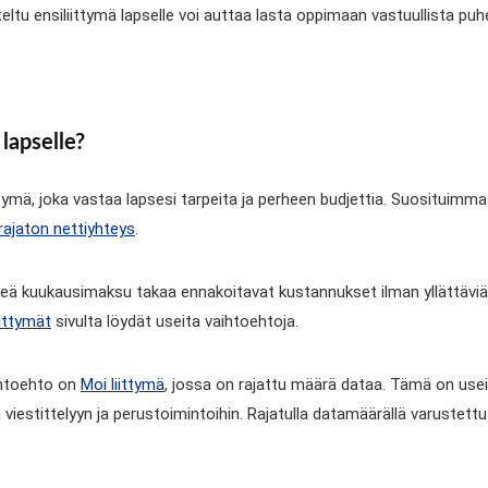
iteltu ensiliittymä lapselle voi auttaa lasta oppimaan vastuullista pu
lapselle?
ttymä, joka vastaa lapsesi tarpeita ja perheen budjettia. Suosituimmat
rajaton nettiyhteys
.
 kiinteä kuukausimaksu takaa ennakoitavat kustannukset ilman yllättävi
iittymät
sivulta löydät useita vaihtoehtoja.
aihtoehto on
Moi liittymä
, jossa on rajattu määrä dataa. Tämä on usein h
ä viestittelyyn ja perustoimintoihin. Rajatulla datamäärällä varustettu