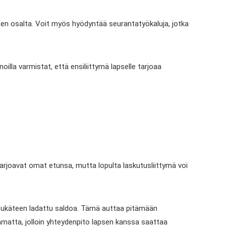
usten osalta. Voit myös hyödyntää seurantatyökaluja, jotka
noilla varmistat, että ensiliittymä lapselle tarjoaa
tarjoavat omat etunsa, mutta lopulta laskutusliittymä voi
 etukäteen ladattu saldoa. Tämä auttaa pitämään
tamatta, jolloin yhteydenpito lapsen kanssa saattaa