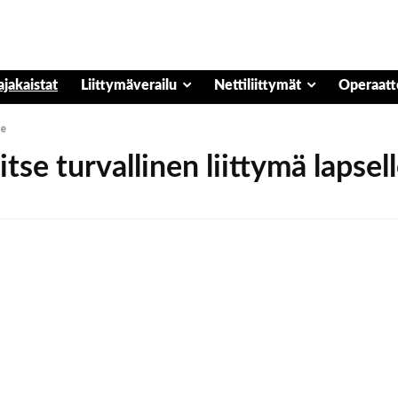
ajakaistat
Liittymäverailu
Nettiliittymät
Operaatt
le
itse turvallinen liittymä lapsel