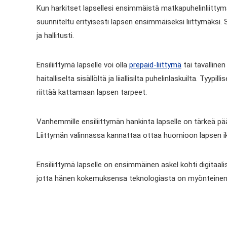
Kun harkitset lapsellesi ensimmäistä matkapuhelinliittymää
suunniteltu erityisesti lapsen ensimmäiseksi liittymäksi. 
ja hallitusti.
Ensiliittymä lapselle voi olla
prepaid-liittymä
tai tavalline
haitalliselta sisällöltä ja liiallisilta puhelinlaskuilta. Ty
riittää kattamaan lapsen tarpeet.
Vanhemmille ensiliittymän hankinta lapselle on tärkeä pää
Liittymän valinnassa kannattaa ottaa huomioon lapsen ik
Ensiliittymä lapselle on ensimmäinen askel kohti digitaalis
jotta hänen kokemuksensa teknologiasta on myönteinen 