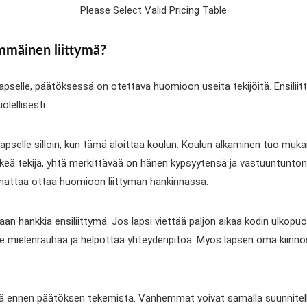
Please Select Valid Pricing Table
immäinen liittymä?
 lapselle, päätöksessä on otettava huomioon useita tekijöitä. Ensilii
olellisesti.
selle silloin, kun tämä aloittaa koulun. Koulun alkaminen tuo mukan
ärkeä tekijä, yhtä merkittävää on hänen kypsyytensä ja vastuuntunto
nnattaa ottaa huomioon liittymän hankinnassa.
n hankkia ensiliittymä. Jos lapsi viettää paljon aikaa kodin ulkopuol
lle mielenrauhaa ja helpottaa yhteydenpitoa. Myös lapsen oma kiinno
 ennen päätöksen tekemistä. Vanhemmat voivat samalla suunnitella r