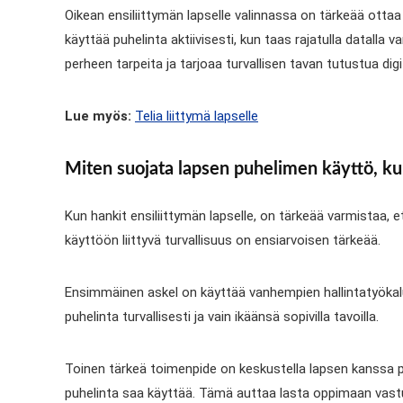
Oikean ensiliittymän lapselle valinnassa on tärkeää ott
käyttää puhelinta aktiivisesti, kun taas rajatulla datalla 
perheen tarpeita ja tarjoaa turvallisen tavan tutustua di
Lue myös:
Telia liittymä lapselle
Miten suojata lapsen puhelimen käyttö, kun
Kun hankit ensiliittymän lapselle, on tärkeää varmistaa, e
käyttöön liittyvä turvallisuus on ensiarvoisen tärkeää.
Ensimmäinen askel on käyttää vanhempien hallintatyökaluja
puhelinta turvallisesti ja vain ikäänsä sopivilla tavoilla.
Toinen tärkeä toimenpide on keskustella lapsen kanssa pu
puhelinta saa käyttää. Tämä auttaa lasta oppimaan vastu