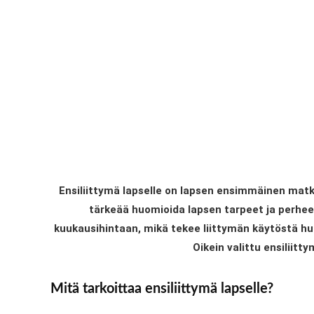
Ensiliittymä lapselle on lapsen ensimmäinen matka
tärkeää huomioida lapsen tarpeet ja perheen 
kuukausihintaan, mikä tekee liittymän käytöstä huo
Oikein valittu ensiliit
Mitä tarkoittaa ensiliittymä lapselle?