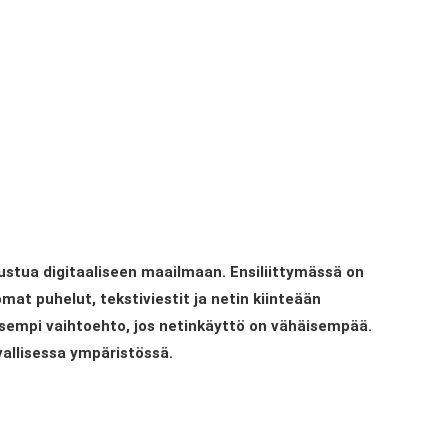
tustua digitaaliseen maailmaan. Ensiliittymässä on
mat puhelut, tekstiviestit ja netin kiinteään
lisempi vaihtoehto, jos netinkäyttö on vähäisempää.
vallisessa ympäristössä.