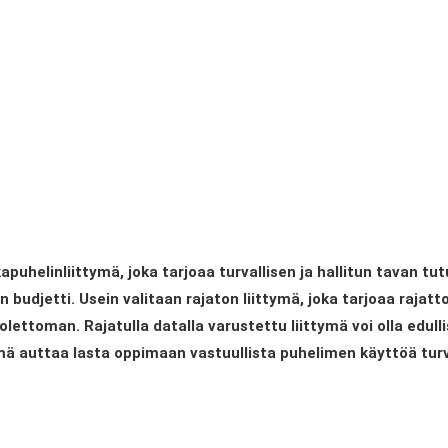
puhelinliittymä, joka tarjoaa turvallisen ja hallitun tavan tu
budjetti. Usein valitaan rajaton liittymä, joka tarjoaa rajatto
lettoman. Rajatulla datalla varustettu liittymä voi olla edul
tymä auttaa lasta oppimaan vastuullista puhelimen käyttöä tur