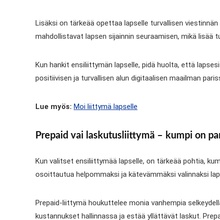
Lisäksi on tärkeää opettaa lapselle turvallisen viestinnä
mahdollistavat lapsen sijainnin seuraamisen, mikä lisää tu
Kun hankit ensiliittymän lapselle, pidä huolta, että lapsesi
positiivisen ja turvallisen alun digitaalisen maailman paris
Lue myös:
Moi liittymä lapselle
Prepaid vai laskutusliittymä – kumpi on pa
Kun valitset ensiliittymää lapselle, on tärkeää pohtia, 
osoittautua helpommaksi ja kätevämmäksi valinnaksi laps
Prepaid-liittymä houkuttelee monia vanhempia selkeydellä
kustannukset hallinnassa ja estää yllättävät laskut. Pre