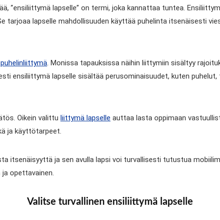
, ”ensiliittymä lapselle” on termi, joka kannattaa tuntea. Ensiliitty
Se tarjoaa lapselle mahdollisuuden käyttää puhelinta itsenäisesti vie
n
puhelinliittymä
. Monissa tapauksissa näihin liittymiin sisältyy rajoit
ypillisesti ensiliittymä lapselle sisältää perusominaisuudet, kuten puhelu
tös. Oikein valittu
liittymä lapselle
auttaa lasta oppimaan vastuullis
ä ja käyttötarpeet.
ta itsenäisyyttä ja sen avulla lapsi voi turvallisesti tutustua mobiil
ja opettavainen.
Valitse turvallinen ensiliittymä lapselle