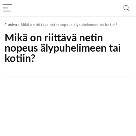
Etusivu
»
Mikä on riittävä netin nopeus älypuhelimeen tai kotiin?
Mikä on riittävä netin
nopeus älypuhelimeen tai
kotiin?