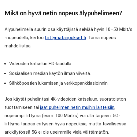
Mikä on hyvä netin nopeus älypuhelimeen?
Älypuhelimella suurin osa käyttäjistä selviää hyvin 10–50 Mbit/s
-nopeudella, kertoo
Liittymätarjoukset.fi
. Tämä nopeus
mahdollistaa:
Videoiden katselun HD-laadulla.
Sosiaalisen median käytön ilman viiveitä.
Sähköpostien lukemisen ja verkkopankkiasioinnin.
Jos käytät puhelintasi 4K-videoiden katseluun, suoratoiston
tuottamiseen tai
jaat puhelimen netin muihin laitteisiin
,
nopeampi liittymä (esim. 100 Mbit/s) voi olla tarpeen. 5G-
liittymä tarjoaa erityisen hyviä nopeuksia, mutta tavallisessa
arkikäytössä 5G ei ole useimmille vielä välttämätön.