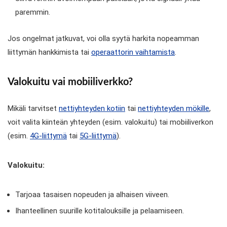
paremmin.
Jos ongelmat jatkuvat, voi olla syytä harkita nopeamman
liittymän hankkimista tai
operaattorin vaihtamista
.
Valokuitu vai mobiiliverkko?
Mikäli tarvitset
nettiyhteyden kotiin
tai
nettiyhteyden mökille
,
voit valita kiinteän yhteyden (esim. valokuitu) tai mobiiliverkon
(esim.
4G-liittymä
tai
5G-liittymä
).
Valokuitu:
Tarjoaa tasaisen nopeuden ja alhaisen viiveen.
Ihanteellinen suurille kotitalouksille ja pelaamiseen.