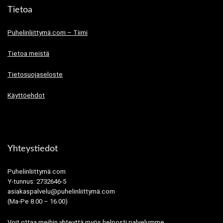
Tietoa
Puhelinliittymä.com – Tiimi
Tietoa meistä
Tietosuojaseloste
Käyttöehdot
Yhteystiedot
Puhelinliittymä.com
Y-tunnus: 2732646-5
asiakaspalvelu@puhelinliittymä.com
(Ma-Pe 8.00 – 16.00)
Voit ottaa meihin yhteyttä myös helposti palvelumme