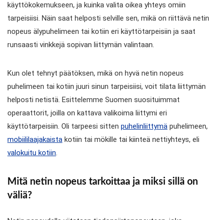
käyttökokemukseen, ja kuinka valita oikea yhteys omiin
tarpeisiisi. Näin saat helposti selville sen, mikä on riittävä netin
nopeus älypuhelimeen tai kotiin eri käyttötarpeisiin ja saat
runsaasti vinkkejä sopivan liittymän valintaan.
Kun olet tehnyt päätöksen, mikä on hyvä netin nopeus
puhelimeen tai kotiin juuri sinun tarpeisiisi, voit tilata liittymän
helposti netistä. Esittelemme Suomen suosituimmat
operaattorit, joilla on kattava valikoima liittymi eri
käyttötarpeisiin. Oli tarpeesi sitten
puhelinliittymä
puhelimeen,
mobiililaajakaista
kotiin tai mökille tai kiinteä nettiyhteys, eli
valokuitu kotiin
.
Mitä netin nopeus tarkoittaa ja miksi sillä on
väliä?