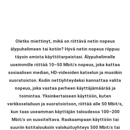
Oletko miettinyt, mikä on riittävä netin nopeus
älypuhelimeen tai kotiin? Hyvä netin nopeus riippuu
täysin omista käyttötarpeistasi. Älypuhelimelle
useimmille riittää 10–50 Mbit/s nopeus, joka kattaa
sosiaalisen median, HD-videoiden katselun ja musiikin
suoratoiston. Kodin nettiyhteydeksi kannattaa valita
nopeus, joka vastaa perheen käyttäjämäärää ja
toimintaa. Yksinkertaiseen käyttöön, kuten
verkkoselailuun ja suoratoistoon, riittää alle 50 Mbit/s,
kun taas useamman käyttäjän taloudessa 100–200
Mbit/s on suositeltava. Raskaampaan käyttöön tai
suuriin kotitalouksiin valokuituyhteys 500 Mbit/s tai