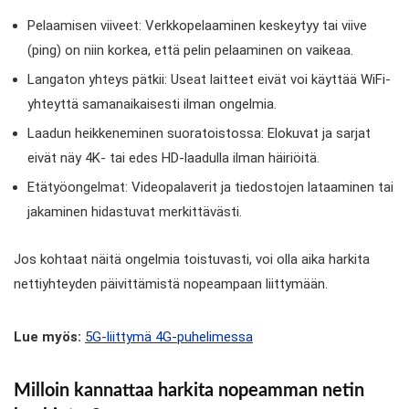
Pelaamisen viiveet: Verkkopelaaminen keskeytyy tai viive
(ping) on niin korkea, että pelin pelaaminen on vaikeaa.
Langaton yhteys pätkii: Useat laitteet eivät voi käyttää WiFi-
yhteyttä samanaikaisesti ilman ongelmia.
Laadun heikkeneminen suoratoistossa: Elokuvat ja sarjat
eivät näy 4K- tai edes HD-laadulla ilman häiriöitä.
Etätyöongelmat: Videopalaverit ja tiedostojen lataaminen tai
jakaminen hidastuvat merkittävästi.
Jos kohtaat näitä ongelmia toistuvasti, voi olla aika harkita
nettiyhteyden päivittämistä nopeampaan liittymään.
Lue myös:
5G-liittymä 4G-puhelimessa
Milloin kannattaa harkita nopeamman netin