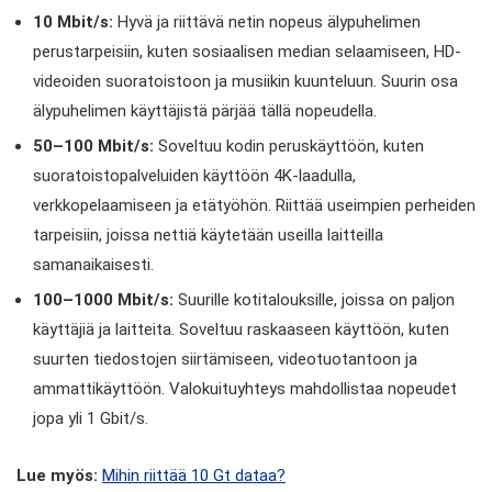
10 Mbit/s:
Hyvä ja riittävä netin nopeus älypuhelimen
perustarpeisiin, kuten sosiaalisen median selaamiseen, HD-
videoiden suoratoistoon ja musiikin kuunteluun. Suurin osa
älypuhelimen käyttäjistä pärjää tällä nopeudella.
50–100 Mbit/s:
Soveltuu kodin peruskäyttöön, kuten
suoratoistopalveluiden käyttöön 4K-laadulla,
verkkopelaamiseen ja etätyöhön. Riittää useimpien perheiden
tarpeisiin, joissa nettiä käytetään useilla laitteilla
samanaikaisesti.
100–1000 Mbit/s:
Suurille kotitalouksille, joissa on paljon
käyttäjiä ja laitteita. Soveltuu raskaaseen käyttöön, kuten
suurten tiedostojen siirtämiseen, videotuotantoon ja
ammattikäyttöön. Valokuituyhteys mahdollistaa nopeudet
jopa yli 1 Gbit/s.
Lue myös:
Mihin riittää 10 Gt dataa?