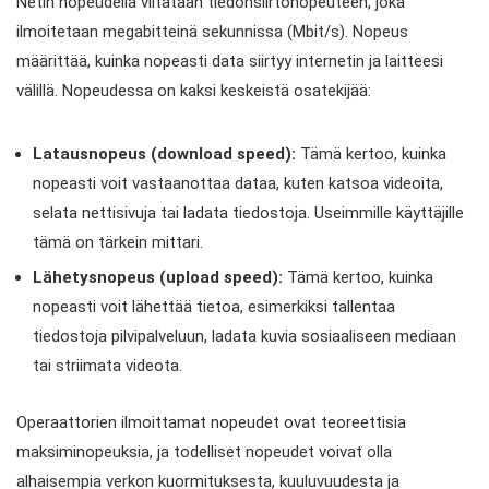
Netin nopeudella viitataan tiedonsiirtonopeuteen, joka
ilmoitetaan megabitteinä sekunnissa (Mbit/s). Nopeus
määrittää, kuinka nopeasti data siirtyy internetin ja laitteesi
välillä. Nopeudessa on kaksi keskeistä osatekijää:
Latausnopeus (download speed):
Tämä kertoo, kuinka
nopeasti voit vastaanottaa dataa, kuten katsoa videoita,
selata nettisivuja tai ladata tiedostoja. Useimmille käyttäjille
tämä on tärkein mittari.
Lähetysnopeus (upload speed):
Tämä kertoo, kuinka
nopeasti voit lähettää tietoa, esimerkiksi tallentaa
tiedostoja pilvipalveluun, ladata kuvia sosiaaliseen mediaan
tai striimata videota.
Operaattorien ilmoittamat nopeudet ovat teoreettisia
maksiminopeuksia, ja todelliset nopeudet voivat olla
alhaisempia verkon kuormituksesta, kuuluvuudesta ja