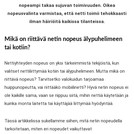
nopeampi takaa sujuvan toimivuuden. Oikea
nopeusvalinta varmistaa, että netti toimii tehokkaasti
ilman häiriöitä kaikissa tilanteissa.
Mikä on riittävä netin nopeus älypuhelimeen
tai kotiin?
Nettiyhteyden nopeus on yksi tärkeimmistä tekijöistä, kun
valitset nettiliittymää kotiin tai älypuhelimeen. Mutta mikä on
riittävä nopeus? Tarvitsetko valokuidun tarjoamaa
huippunopeutta, vai riittääkö mobiilinetti? Hyvä netin nopeus ei
ole kaikille sama, vaan se riippuu siitä, mihin nettiä käytetään ja
kuinka monta laitetta tai käyttäjää liittymää hyödyntää.
Tässä artikkelissa sukellamme siihen, mitä netin nopeudella
tarkoitetaan, miten eri nopeudet vaikuttavat