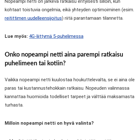
Nopeampi netti on järkevä ratkaisu erityisesti silloin, kun
kohtaat toistuvia ongelmia, eikä yhteyden optimoiminen (esim.
reitittimen uudelleensijoitus
) riitä parantamaan tilannetta.
Lue myös:
4G-liittymä 5-puhelimessa
Onko nopeampi netti aina parempi ratkaisu
puhelimeen tai kotiin?
Vaikka nopeampi netti kuulostaa houkuttelevalta, se ei aina ole
paras tai kustannustehokkain ratkaisu. Nopeuden valinnassa
kannattaa huomioida todelliset tarpeet ja välttää maksamasta
turhasta.
Milloin nopeampi netti on hyvä valinta?