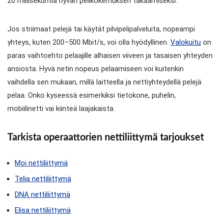
20 millisekuntia hyvän pelikokemuksen takaamiseksi.
Jos striimaat pelejä tai käytät pilvipelipalveluita, nopeampi
yhteys, kuten 200–500 Mbit/s, voi olla hyödyllinen.
Valokuitu
on
paras vaihtoehto pelaajille alhaisen viiveen ja tasaisen yhteyden
ansiosta. Hyvä netin nopeus pelaamiseen voi kuitenkin
vaihdella sen mukaan, millä laitteella ja nettiyhteydellä pelejä
pelaa. Onko kyseessä esimerkiksi tietokone, puhelin,
mobiilinetti vai kiinteä laajakaista.
Tarkista operaattorien nettiliittymä tarjoukset
Moi nettiliittymä
Telia nettiliittymä
DNA nettiliittymä
Elisa nettiliittymä