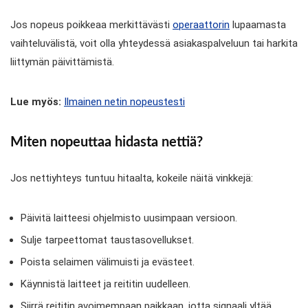
Jos nopeus poikkeaa merkittävästi
operaattorin
lupaamasta
vaihteluvälistä, voit olla yhteydessä asiakaspalveluun tai harkita
liittymän päivittämistä.
Lue myös:
Ilmainen netin nopeustesti
Miten nopeuttaa hidasta nettiä?
Jos nettiyhteys tuntuu hitaalta, kokeile näitä vinkkejä:
Päivitä laitteesi ohjelmisto uusimpaan versioon.
Sulje tarpeettomat taustasovellukset.
Poista selaimen välimuisti ja evästeet.
Käynnistä laitteet ja reititin uudelleen.
Siirrä reititin avoimempaan paikkaan, jotta signaali yltää