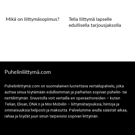
Mikä on liittymäsopimus?
Telia liittymä lapselle
edullisella tarjousjaksolla
Puhelinliittymä.com
Puhelinliittymä.com on suomalainen luotettava vertailupalvelu, joka
auttaa sinua löytämään edullisimman ja parhaiten sopivan puhelin- tai
nettiliittymän. Sivustolla voit vertailla eri operaattoreiden – kuten
Telian, Elisan, DNA:n ja Moi Mobiilin – liittymätarjouksia, hintoja ja
ominaisuuksia helposti ja maksutta. Palvelumme avulla säästät aikaa,
rahaa ja löydät juuri sinun tarpeisiisi sopivan liittymän.