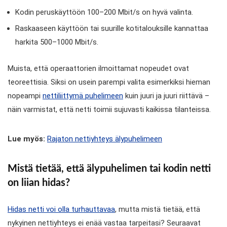
Kodin peruskäyttöön 100–200 Mbit/s on hyvä valinta.
Raskaaseen käyttöön tai suurille kotitalouksille kannattaa
harkita 500–1000 Mbit/s.
Muista, että operaattorien ilmoittamat nopeudet ovat
teoreettisia. Siksi on usein parempi valita esimerkiksi hieman
nopeampi
nettiliittymä puhelimeen
kuin juuri ja juuri riittävä –
näin varmistat, että netti toimii sujuvasti kaikissa tilanteissa.
Lue myös:
Rajaton nettiyhteys älypuhelimeen
Mistä tietää, että älypuhelimen tai kodin netti
on liian hidas?
Hidas netti voi olla turhauttavaa
, mutta mistä tietää, että
nykyinen nettiyhteys ei enää vastaa tarpeitasi? Seuraavat