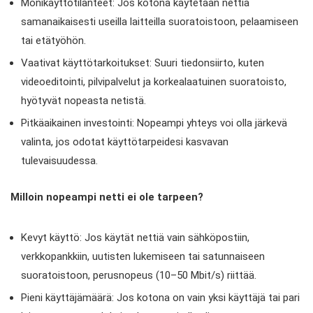
Monikäyttötilanteet: Jos kotona käytetään nettiä
samanaikaisesti useilla laitteilla suoratoistoon, pelaamiseen
tai etätyöhön.
Vaativat käyttötarkoitukset: Suuri tiedonsiirto, kuten
videoeditointi, pilvipalvelut ja korkealaatuinen suoratoisto,
hyötyvät nopeasta netistä.
Pitkäaikainen investointi: Nopeampi yhteys voi olla järkevä
valinta, jos odotat käyttötarpeidesi kasvavan
tulevaisuudessa.
Milloin nopeampi netti ei ole tarpeen?
Kevyt käyttö: Jos käytät nettiä vain sähköpostiin,
verkkopankkiin, uutisten lukemiseen tai satunnaiseen
suoratoistoon, perusnopeus (10–50 Mbit/s) riittää.
Pieni käyttäjämäärä: Jos kotona on vain yksi käyttäjä tai pari