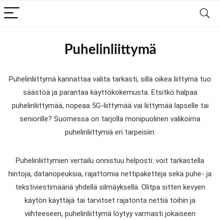
Puhelinliittymä
Puhelinliittymä kannattaa valita tarkasti, sillä oikea liittymä tuo
säästöä ja parantaa käyttökokemusta. Etsitkö halpaa
puhelinliittymää, nopeaa 5G-liittymää vai liittymää lapselle tai
seniorille? Suomessa on tarjolla monipuolinen valikoima
puhelinliittymiä eri tarpeisiin.
Puhelinliittymien vertailu onnistuu helposti: voit tarkastella
hintoja, datanopeuksia, rajattomia nettipaketteja sekä puhe- ja
tekstiviestimääriä yhdellä silmäyksellä. Olitpa sitten kevyen
käytön käyttäjä tai tarvitset rajatonta nettiä töihin ja
viihteeseen, puhelinliittymä löytyy varmasti jokaiseen