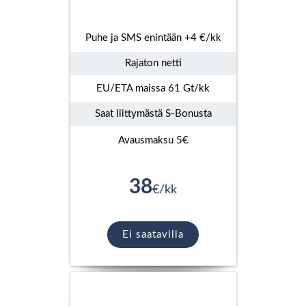
Puhe ja SMS enintään +4 €/kk
Rajaton netti
EU/ETA maissa 61 Gt/kk
Saat liittymästä S-Bonusta
Avausmaksu 5€
38
€/kk
Ei saatavilla