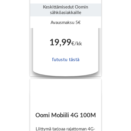
Keskittämisedut Oomin
sähköasiakkaille
Avausmaksu 5€
19,99
€/kk
Tutustu tästä
Oomi Mobiili 4G 100M
Liittymä tarjoaa rajattoman 4G-