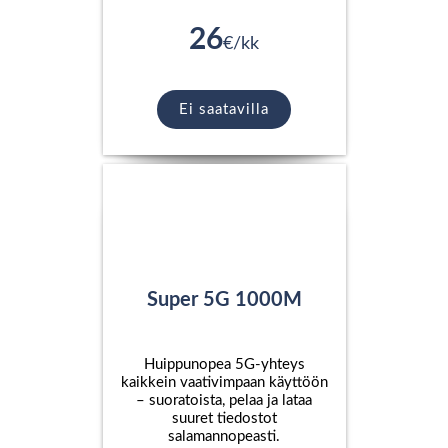
26
€/kk
Ei saatavilla
Super 5G 1000M
Huippunopea 5G-yhteys
kaikkein vaativimpaan käyttöön
– suoratoista, pelaa ja lataa
suuret tiedostot
salamannopeasti.