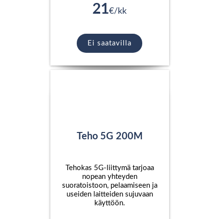
21
€/kk
Ei saatavilla
Teho 5G 200M
Tehokas 5G-liittymä tarjoaa
nopean yhteyden
suoratoistoon, pelaamiseen ja
useiden laitteiden sujuvaan
käyttöön.