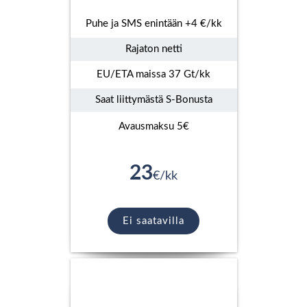
Puhe ja SMS enintään +4 €/kk
Rajaton netti
EU/ETA maissa 37 Gt/kk
Saat liittymästä S-Bonusta
Avausmaksu 5€
23
€/kk
Ei saatavilla