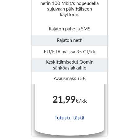
netin 100 Mbit/s nopeudella
sujuvaan päivittäiseen
käyttöön.
Rajaton puhe ja SMS
Rajaton netti
EU/ETA maissa 35 Gt/kk
Keskittämisedut Oomin
sähköasiakkaille
Avausmaksu 5€
21,99
€/kk
Tutustu tästä