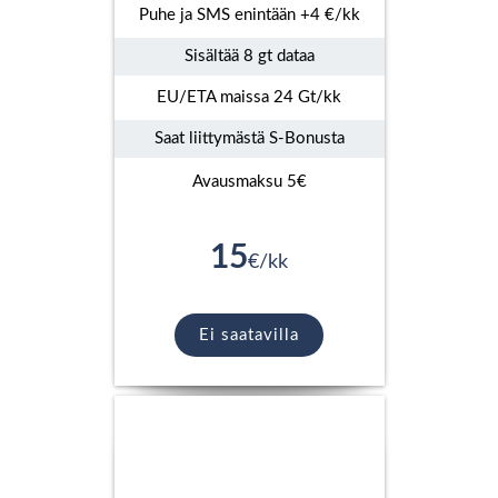
Puhe ja SMS enintään +4 €/kk
Sisältää 8 gt dataa
EU/ETA maissa 24 Gt/kk
Saat liittymästä S-Bonusta
Avausmaksu 5€
15
€/kk
Ei saatavilla