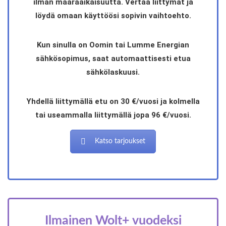
ilman määräaikaisuutta. Vertaa liittymät ja
löydä omaan käyttöösi sopivin vaihtoehto.
Kun sinulla on Oomin tai Lumme Energian
sähkösopimus, saat automaattisesti etua
sähkölaskuusi.
Yhdellä liittymällä etu on 30 €/vuosi ja kolmella
tai useammalla liittymällä jopa 96 €/vuosi.
Katso tarjoukset
Ilmainen Wolt+ vuodeksi