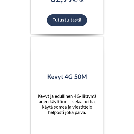
€/kk
Tutustu tästä
Kevyt 4G 50M
Kevyt ja edullinen 4G-liittymä
arjen käyttöön – selaa nettiä,
käytä somea ja viestittele
helposti joka päivä.