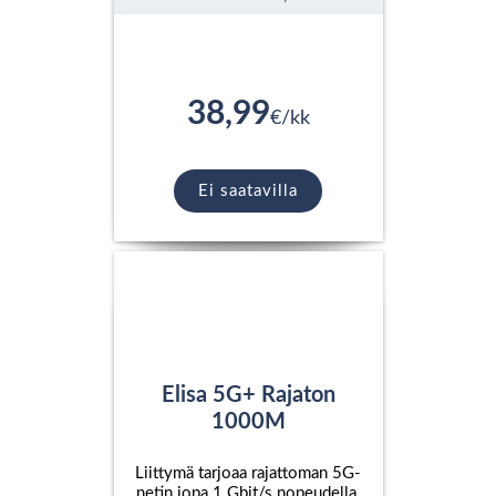
38,99
€/kk
Ei saatavilla
Elisa 5G+ Rajaton
1000M
Liittymä tarjoaa rajattoman 5G-
netin jopa 1 Gbit/s nopeudella.