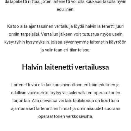
datapaketti riittää, joten laitenetti voi olla kuukausitasolla hyvin
edullinen.
Katso alta ajantasainen vertailu ja löydä halvin laitenetti juuri
omiin tarpeisiisi. Vertailun jälkeen voit tutustua myös usein
kysyttyihin kysymyksiin, joissa syvennymme laitenetin käyttöön
ja valintaan eri tilanteissa.
Halvin laitenetti vertailussa
Laitenetti voi olla kuukausihinnaltaan erittäin edullinen ja
edullisin vaihtoehto löytyy vertailemalla eri operaattorien
tarjontaa. Alla olevassa vertailutaulukossa on koottuna
ajantasaiset laitenettien hinnat ja ominaisuudet suoraan
operaattorien verkkosivuilta.