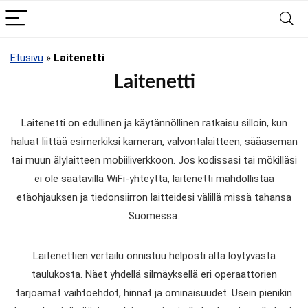
Etusivu
»
Laitenetti
Laitenetti
Laitenetti on edullinen ja käytännöllinen ratkaisu silloin, kun
haluat liittää esimerkiksi kameran, valvontalaitteen, sääaseman
tai muun älylaitteen mobiiliverkkoon. Jos kodissasi tai mökilläsi
ei ole saatavilla WiFi-yhteyttä, laitenetti mahdollistaa
etäohjauksen ja tiedonsiirron laitteidesi välillä missä tahansa
Suomessa.
Laitenettien vertailu onnistuu helposti alta löytyvästä
taulukosta. Näet yhdellä silmäyksellä eri operaattorien
tarjoamat vaihtoehdot, hinnat ja ominaisuudet. Usein pienikin