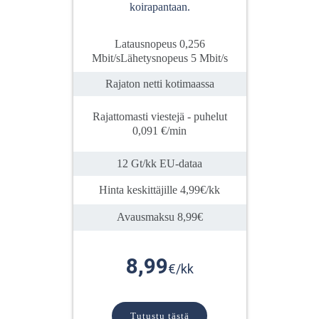
koirapantaan.
Latausnopeus 0,256
Mbit/sLähetysnopeus 5 Mbit/s
Rajaton netti kotimaassa
Rajattomasti viestejä - puhelut
0,091 €/min
12 Gt/kk EU-dataa
Hinta keskittäjille 4,99€/kk
Avausmaksu 8,99€
8,99
€/kk
Tutustu tästä