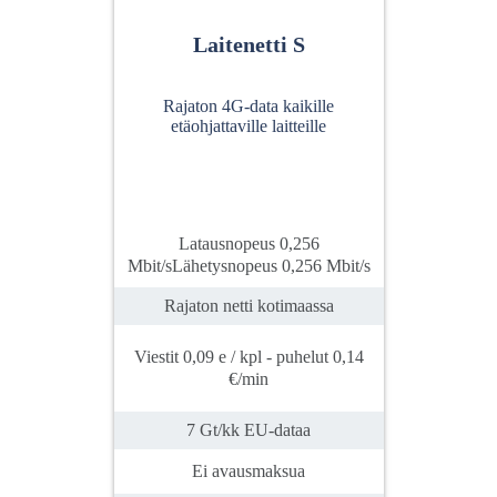
Laitenetti S
Rajaton 4G-data kaikille
etäohjattaville laitteille
Latausnopeus 0,256
Mbit/sLähetysnopeus 0,256 Mbit/s
Rajaton netti kotimaassa
Viestit 0,09 e / kpl - puhelut 0,14
€/min
7 Gt/kk EU-dataa
Ei avausmaksua