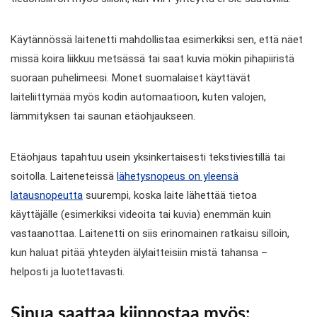
Käytännössä laitenetti mahdollistaa esimerkiksi sen, että näet
missä koira liikkuu metsässä tai saat kuvia mökin pihapiiristä
suoraan puhelimeesi. Monet suomalaiset käyttävät
laiteliittymää myös kodin automaatioon, kuten valojen,
lämmityksen tai saunan etäohjaukseen.
Etäohjaus tapahtuu usein yksinkertaisesti tekstiviestillä tai
soitolla. Laiteneteissä
lähetysnopeus on yleensä
latausnopeutta
suurempi, koska laite lähettää tietoa
käyttäjälle (esimerkiksi videoita tai kuvia) enemmän kuin
vastaanottaa. Laitenetti on siis erinomainen ratkaisu silloin,
kun haluat pitää yhteyden älylaitteisiin mistä tahansa –
helposti ja luotettavasti.
Sinua saattaa kiinnostaa myös: