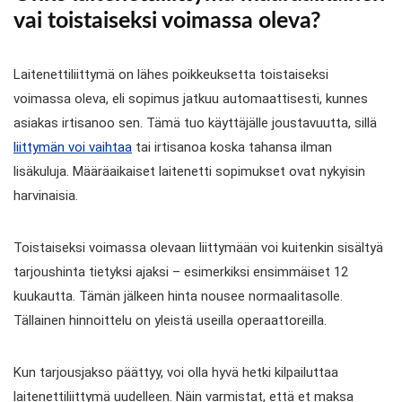
vai toistaiseksi voimassa oleva?
Laitenettiliittymä on lähes poikkeuksetta toistaiseksi
voimassa oleva, eli sopimus jatkuu automaattisesti, kunnes
asiakas irtisanoo sen. Tämä tuo käyttäjälle joustavuutta, sillä
liittymän voi vaihtaa
tai irtisanoa koska tahansa ilman
lisäkuluja. Määräaikaiset laitenetti sopimukset ovat nykyisin
harvinaisia.
Toistaiseksi voimassa olevaan liittymään voi kuitenkin sisältyä
tarjoushinta tietyksi ajaksi – esimerkiksi ensimmäiset 12
kuukautta. Tämän jälkeen hinta nousee normaalitasolle.
Tällainen hinnoittelu on yleistä useilla operaattoreilla.
Kun tarjousjakso päättyy, voi olla hyvä hetki kilpailuttaa
laitenettiliittymä uudelleen. Näin varmistat, että et maksa