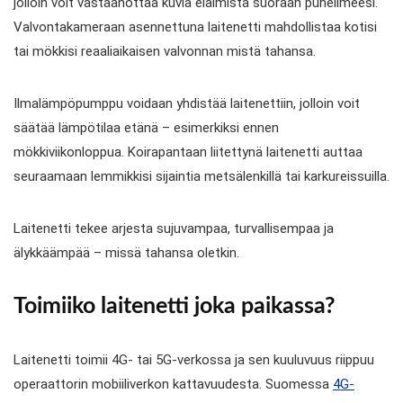
jolloin voit vastaanottaa kuvia eläimistä suoraan puhelimeesi.
Valvontakameraan asennettuna laitenetti mahdollistaa kotisi
tai mökkisi reaaliaikaisen valvonnan mistä tahansa.
Ilmalämpöpumppu voidaan yhdistää laitenettiin, jolloin voit
säätää lämpötilaa etänä – esimerkiksi ennen
mökkiviikonloppua. Koirapantaan liitettynä laitenetti auttaa
seuraamaan lemmikkisi sijaintia metsälenkillä tai karkureissuilla.
Laitenetti tekee arjesta sujuvampaa, turvallisempaa ja
älykkäämpää – missä tahansa oletkin.
Toimiiko laitenetti joka paikassa?
Laitenetti toimii 4G- tai 5G-verkossa ja sen kuuluvuus riippuu
operaattorin mobiiliverkon kattavuudesta. Suomessa
4G-