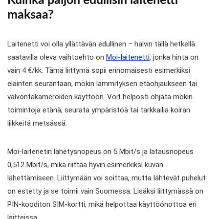
Kuinka paljon edullisin laitenetti
maksaa?
Laitenetti voi olla yllättävän edullinen – halvin tällä hetkellä
saatavilla oleva vaihtoehto on
Moi-laitenetti
, jonka hinta on
vain 4 €/kk. Tämä liittymä sopii erinomaisesti esimerkiksi
eläinten seurantaan, mökin lämmityksen etäohjaukseen tai
valvontakameroiden käyttöön. Voit helposti ohjata mökin
toimintoja etänä, seurata ympäristöä tai tarkkailla koiran
liikkeitä metsässä.
Moi-laitenetin lähetysnopeus on 5 Mbit/s ja latausnopeus
0,512 Mbit/s, mikä riittää hyvin esimerkiksi kuvan
lähettämiseen. Liittymään voi soittaa, mutta lähtevät puhelut
on estetty ja se toimii vain Suomessa. Lisäksi liittymässä on
PIN-kooditon SIM-kortti, mikä helpottaa käyttöönottoa eri
laitteissa.