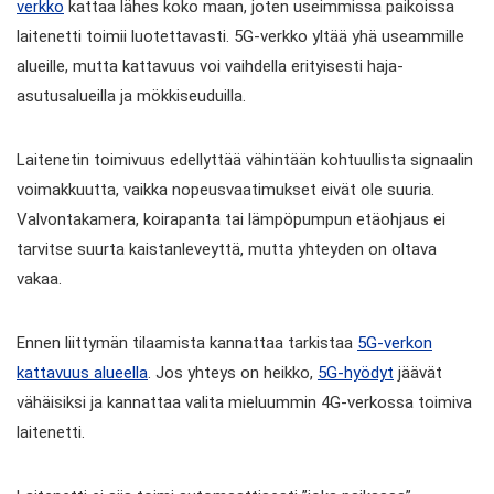
verkko
kattaa lähes koko maan, joten useimmissa paikoissa
laitenetti toimii luotettavasti. 5G-verkko yltää yhä useammille
alueille, mutta kattavuus voi vaihdella erityisesti haja-
asutusalueilla ja mökkiseuduilla.
Laitenetin toimivuus edellyttää vähintään kohtuullista signaalin
voimakkuutta, vaikka nopeusvaatimukset eivät ole suuria.
Valvontakamera, koirapanta tai lämpöpumpun etäohjaus ei
tarvitse suurta kaistanleveyttä, mutta yhteyden on oltava
vakaa.
Ennen liittymän tilaamista kannattaa tarkistaa
5G-verkon
kattavuus alueella
. Jos yhteys on heikko,
5G-hyödyt
jäävät
vähäisiksi ja kannattaa valita mieluummin 4G-verkossa toimiva
laitenetti.