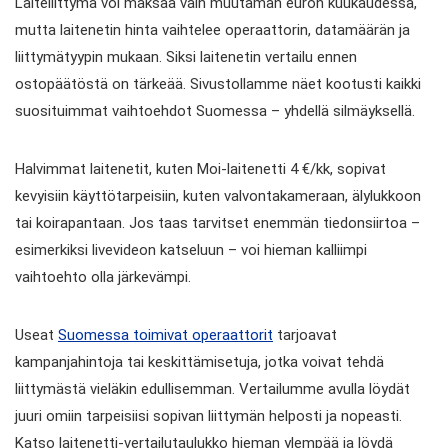
Laiteliittymä voi maksaa vain muutaman euron kuukaudessa,
mutta laitenetin hinta vaihtelee operaattorin, datamäärän ja
liittymätyypin mukaan. Siksi laitenetin vertailu ennen
ostopäätöstä on tärkeää. Sivustollamme näet kootusti kaikki
suosituimmat vaihtoehdot Suomessa – yhdellä silmäyksellä.
Halvimmat laitenetit, kuten Moi-laitenetti 4 €/kk, sopivat
kevyisiin käyttötarpeisiin, kuten valvontakameraan, älylukkoon
tai koirapantaan. Jos taas tarvitset enemmän tiedonsiirtoa –
esimerkiksi livevideon katseluun – voi hieman kalliimpi
vaihtoehto olla järkevämpi.
Useat
Suomessa toimivat operaattorit
tarjoavat
kampanjahintoja tai keskittämisetuja, jotka voivat tehdä
liittymästä vieläkin edullisemman. Vertailumme avulla löydät
juuri omiin tarpeisiisi sopivan liittymän helposti ja nopeasti.
Katso laitenetti-vertailutaulukko hieman ylempää ja löydä