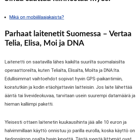
Mikä on mobiililaajakaista?
Parhaat laitenetit Suomessa – Vertaa
Telia, Elisa, Moi ja DNA
Laitenetti on saatavilla lähes kaikilta suurilta suomalaisilta
operaattoreilta, kuten Telialta, Elisalta, Moilta ja DNA:lta.
Edullisimmat vaihtoehdot sopivat hyvin GPS-paikantimiin,
koiratutkiin ja kodin etäohjattaviin laitteisiin. Jos laite lähettää
ääntä tai livevideokuvaa, tarvitaan usein suurempi datamäärä ja
hieman kalliimpi paketti.
Yleisesti ottaen laitenetin kuukausihinta jää alle 10 euron ja
halvimmillaan käyttö onnistuu jo parilla eurolla, koska käyttö on
tiedonsiirron osalta hyvin kevyttä. Tästä syystä liittymät ovat