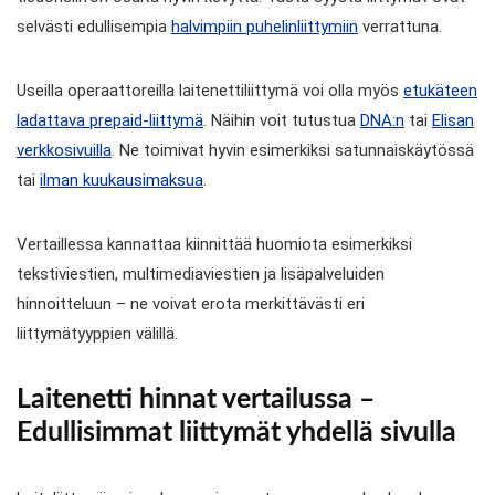
selvästi edullisempia
halvimpiin puhelinliittymiin
verrattuna.
Useilla operaattoreilla laitenettiliittymä voi olla myös
etukäteen
ladattava prepaid-liittymä
. Näihin voit tutustua
DNA:n
tai
Elisan
verkkosivuilla
. Ne toimivat hyvin esimerkiksi satunnaiskäytössä
tai
ilman kuukausimaksua
.
Vertaillessa kannattaa kiinnittää huomiota esimerkiksi
tekstiviestien, multimediaviestien ja lisäpalveluiden
hinnoitteluun – ne voivat erota merkittävästi eri
liittymätyyppien välillä.
Laitenetti hinnat vertailussa –
Edullisimmat liittymät yhdellä sivulla