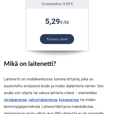
Avausmaksu 9,99 €
5,29
€/kk
Tutustu tästä
Mikä on laitenetti?
Laitenetti on mobiiliverkossa toimiva liittymä, joka on
suunniteltu erityisesti kodin ja mökin älylaitteita varten. Sen
avulla voit ohjata tai valvoa laitteita etänä – esimerkiksi
riistakameraa
,
valvontakameraa
,
koirapantaa
tai mökin
lämmitysjärjestelmää. Laitenettiliittymä mahdollistaa
tiedonsiirron myös silloin, kun WiFi-yhteyttä ei ole saatavilla.