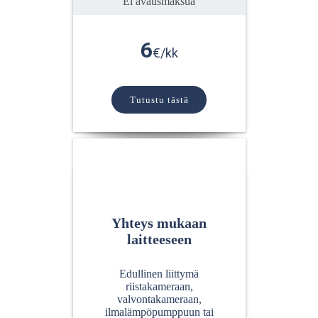
Ei avausmaksua
6
€/kk
Tutustu tästä
Yhteys mukaan
laitteeseen
Edullinen liittymä
riistakameraan,
valvontakameraan,
ilmalämpöpumppuun tai