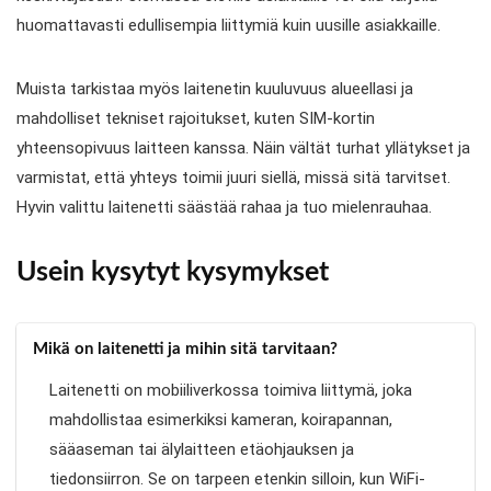
huomattavasti edullisempia liittymiä kuin uusille asiakkaille.
Muista tarkistaa myös laitenetin kuuluvuus alueellasi ja
mahdolliset tekniset rajoitukset, kuten SIM-kortin
yhteensopivuus laitteen kanssa. Näin vältät turhat yllätykset ja
varmistat, että yhteys toimii juuri siellä, missä sitä tarvitset.
Hyvin valittu laitenetti säästää rahaa ja tuo mielenrauhaa.
Usein kysytyt kysymykset
Mikä on laitenetti ja mihin sitä tarvitaan?
Laitenetti on mobiiliverkossa toimiva liittymä, joka
mahdollistaa esimerkiksi kameran, koirapannan,
sääaseman tai älylaitteen etäohjauksen ja
tiedonsiirron. Se on tarpeen etenkin silloin, kun WiFi-