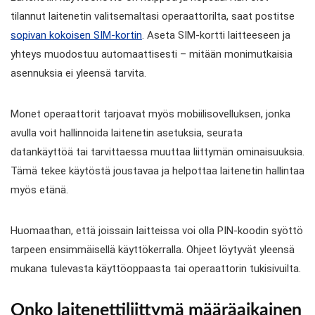
tilannut laitenetin valitsemaltasi operaattorilta, saat postitse
sopivan kokoisen SIM-kortin
. Aseta SIM-kortti laitteeseen ja
yhteys muodostuu automaattisesti – mitään monimutkaisia
asennuksia ei yleensä tarvita.
Monet operaattorit tarjoavat myös mobiilisovelluksen, jonka
avulla voit hallinnoida laitenetin asetuksia, seurata
datankäyttöä tai tarvittaessa muuttaa liittymän ominaisuuksia.
Tämä tekee käytöstä joustavaa ja helpottaa laitenetin hallintaa
myös etänä.
Huomaathan, että joissain laitteissa voi olla PIN-koodin syöttö
tarpeen ensimmäisellä käyttökerralla. Ohjeet löytyvät yleensä
mukana tulevasta käyttöoppaasta tai operaattorin tukisivuilta.
Onko laitenettiliittymä määräaikainen