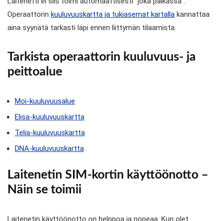
Laitenetti ei siis toimi automaattisesti ”joka paikassa”.
Operaattorin
kuuluvuuskartta ja tukiasemat kartalla
kannattaa
aina syynätä tarkasti läpi ennen liittymän tilaamista.
Tarkista operaattorin kuuluvuus- ja
peittoalue
Moi-kuuluvuusalue
Elisa-kuuluvuuskartta
Telia-kuuluvuuskartta
DNA-kuuluvuuskartta
Laitenetin SIM-kortin käyttöönotto –
Näin se toimii
Laitenetin käyttöönotto on helppoa ja nopeaa. Kun olet