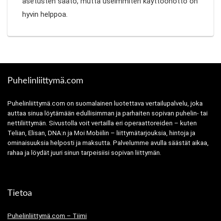
asetusten säätö, mutta useimmiten käyttöönotto on
hyvin helppoa.
Puhelinliittymä.com
Puhelinliittymä.com on suomalainen luotettava vertailupalvelu, joka
auttaa sinua löytämään edullisimman ja parhaiten sopivan puhelin- tai
nettiliittymän. Sivustolla voit vertailla eri operaattoreiden – kuten
Telian, Elisan, DNA:n ja Moi Mobiilin – liittymätarjouksia, hintoja ja
ominaisuuksia helposti ja maksutta. Palvelumme avulla säästät aikaa,
rahaa ja löydät juuri sinun tarpeisiisi sopivan liittymän.
Tietoa
Puhelinliittymä.com – Tiimi