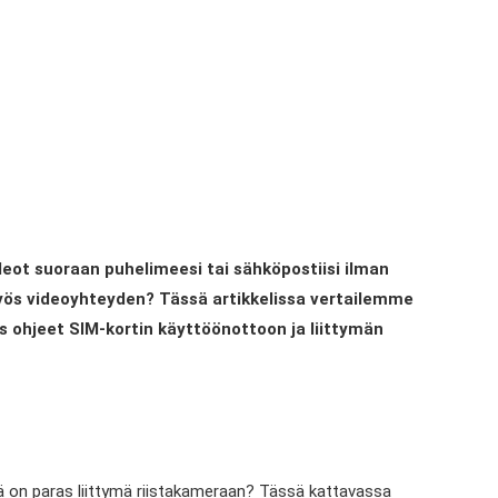
deot suoraan puhelimeesi tai sähköpostiisi ilman
 myös videoyhteyden? Tässä artikkelissa vertailemme
ös ohjeet SIM-kortin käyttöönottoon ja liittymän
kä on paras liittymä riistakameraan? Tässä kattavassa