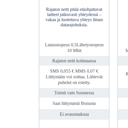
Rajaton netti pitää etäohjattavat
laitteet jatkuvasti yhteydessä –
vakaa ja luotettava yhteys ilman
datarajoituksia.
Latausnopeus 0,5Lähetysnopeus
10 Mbit
M
Rajaton netti kotimaassa
SMS 0,055 € MMS 0,07 €
R
Liittymään voi soittaa. Lähtevät
puhelut on estetty.
Toimii vain Suomessa
Saat liittymästä Bonusta
Ei avausmaksua