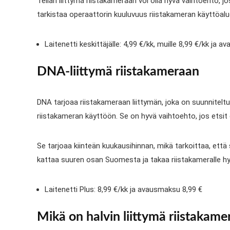
Telian liittymä riistakameraan voi olla hyvä vaihtoehto, 
tarkistaa operaattorin kuuluvuus riistakameran käyttöalue
Laitenetti keskittäjälle: 4,99 €/kk, muille 8,99 €/kk ja 
DNA-liittymä riistakameraan
DNA tarjoaa riistakameraan liittymän, joka on suunniteltu 
riistakameran käyttöön. Se on hyvä vaihtoehto, jos etsit e
Se tarjoaa kiinteän kuukausihinnan, mikä tarkoittaa, että 
kattaa suuren osan Suomesta ja takaa riistakameralle hy
Laitenetti Plus: 8,99 €/kk ja avausmaksu 8,99 €
Mikä on halvin liittymä riistakame