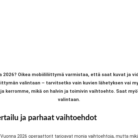
 2026? Oikea mobiililiittymä varmistaa, että saat kuvat ja vi
liittymän valintaan – tarvitsetko vain kuvien lähetyksen vai
iä ja kerromme, mikä on halvin ja toimivin vaihtoehto. Saat my
valintaan.
rtailu ja parhaat vaihtoehdot
an? Vuonna 2026 operaattorit tarjoavat monia vaihtoehtoja, mutta mi