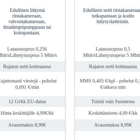
Edullinen liittymä
Edullinen netti riistakameraa
riistakameraan,
tutkapantaan ja kodin
valvontakameraan,
hälytyslaitteisiin.
ilmalämpöpumppuun tai
koirapantaan.
Latausnopeus 0,256
Latausnopeus 0,5
bit/sLähetysnopeus 5 Mbit/s
Mbit/sLähetysnopeus 5 Mbit
Rajaton netti kotimaassa
Rajaton netti kotimaassa
ajattomasti viestejä - puhelut
MMS 0,405 €/kpl - puhelut 0,
0,091 €/min
€/alkava min
12 Gt/kk EU-dataa
Toimii vain Suomessa
Hinta keskittäjille 4,99€/kk
Keskittämisetu 4,99 €/kk
Avausmaksu 8,99€
Avausmaksu 8,99€