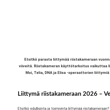
Etsitkö parasta liittymää riistakameraan vuonna
viiveitä. Riistakameran käyttötarkoitus vaikuttaa 
Moi, Telia, DNA ja Elisa -operaattorien liittym
Liittymä riistakameraan 2026 – Ve
Etsitkö edullisinta ja toimivinta liittymää riistakamera