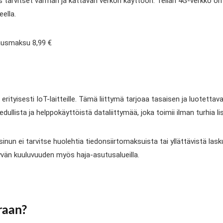
jos tarvitset varman ja kattavan verkon käyttöön. Telian 4G-verkko o
ella.
avausmaksu 8,99 €
erityisesti IoT-laitteille. Tämä liittymä tarjoaa tasaisen ja luotetta
dullista ja helppokäyttöistä dataliittymää, joka toimii ilman turhia l
sinun ei tarvitse huolehtia tiedonsiirtomaksuista tai yllättävistä las
vän kuuluvuuden myös haja-asutusalueilla.
raan?