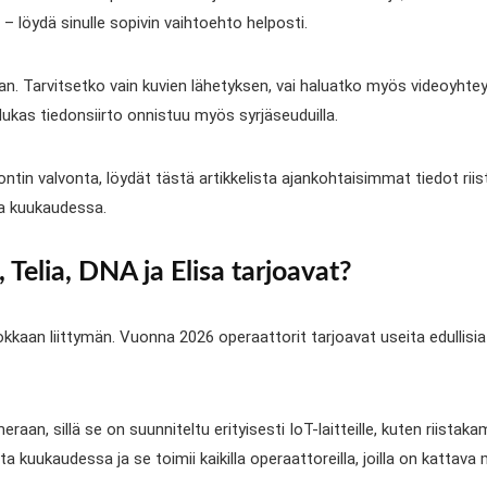
 – löydä sinulle sopivin vaihtoehto helposti.
taan. Tarvitsetko vain kuvien lähetyksen, vai haluatko myös videoyh
dukas tiedonsiirto onnistuu myös syrjäseuduilla.
ontin valvonta, löydät tästä artikkelista ajankohtaisimmat tiedot rii
a kuukaudessa.
 Telia, DNA ja Elisa tarjoavat?
kkaan liittymän. Vuonna 2026 operaattorit tarjoavat useita edullisia
raan, sillä se on suunniteltu erityisesti IoT-laitteille, kuten riistak
kuukaudessa ja se toimii kaikilla operaattoreilla, joilla on kattava m