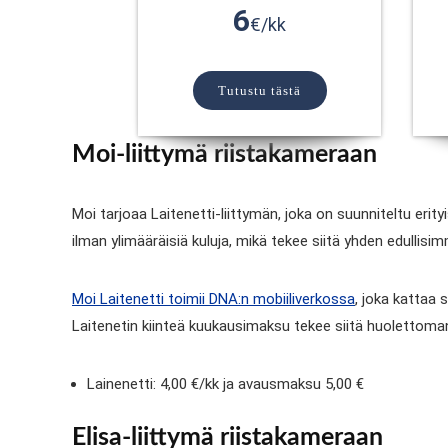
6
€/kk
Tutustu tästä
Moi-liittymä riistakameraan
Moi tarjoaa Laitenetti-liittymän, joka on suunniteltu erityi
ilman ylimääräisiä kuluja, mikä tekee siitä yhden edullis
Moi Laitenetti toimii DNA:n mobiiliverkossa
, joka kattaa
Laitenetin kiinteä kuukausimaksu tekee siitä huolettoman v
Lainenetti: 4,00 €/kk ja avausmaksu 5,00 €
Elisa-liittymä riistakameraan