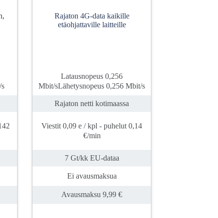
n,
Rajaton 4G-data kaikille
etäohjattaville laitteille
Latausnopeus 0,256
/s
Mbit/sLähetysnopeus 0,256 Mbit/s
Rajaton netti kotimaassa
142
Viestit 0,09 e / kpl - puhelut 0,14
€/min
7 Gt/kk EU-dataa
Ei avausmaksua
Avausmaksu 9,99 €