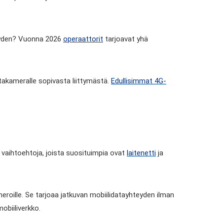
teyden? Vuonna 2026
operaattorit
tarjoavat yhä
stakameralle sopivasta liittymästä.
Edullisimmat 4G-
 vaihtoehtoja, joista suosituimpia ovat
laitenetti
ja
ameroille. Se tarjoaa jatkuvan mobiilidatayhteyden ilman
obiiliverkko.