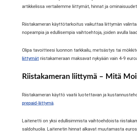
artikkelissa vertailemme liittymät, hinnat ja ominaisuudet
Riistakameran käyttötarkoitus vaikuttaa liittymän valin
nopeampia ja edullisempia vaihtoehtoja, joiden avulla laa
Olipa tavoitteesi luonnon tarkkailu, metsästys tai mökkit
liittymät
riistakameraan maksavat nykyään vain 4-9 euro
Riistakameran liittymä – Mitä Moi,
Riistakameran käyttö vaatii luotettavan ja kustannusteho
prepaid-liittymä
.
Laitenetti on yksi edullisimmista vaihtoehdoista riistakame
saldohuolia. Laitenetin hinnat alkavat muutamasta eurosta 