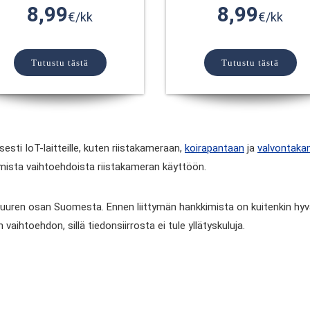
8,99
8,99
€/kk
€/kk
Tutustu tästä
Tutustu tästä
sesti IoT-laitteille, kuten riistakameraan,
koirapantaan
ja
valvontaka
immista vaihtoehdoista riistakameran käyttöön.
 suuren osan Suomesta. Ennen liittymän hankkimista on kuitenkin hyvä
aihtoehdon, sillä tiedonsiirrosta ei tule yllätyskuluja.