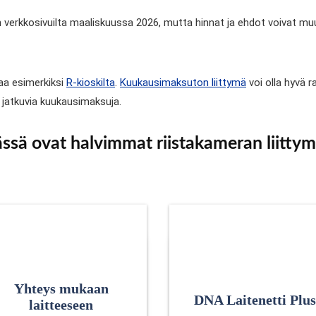
 verkkosivuilta maaliskuussa 2026, mutta hinnat ja ehdot voivat mu
taa esimerkiksi
R-kioskilta
.
Kuukausimaksuton liittymä
voi olla hyvä 
n jatkuvia kuukausimaksuja.
ässä ovat halvimmat riistakameran liittym
Yhteys mukaan
DNA Laitenetti Plus
laitteeseen