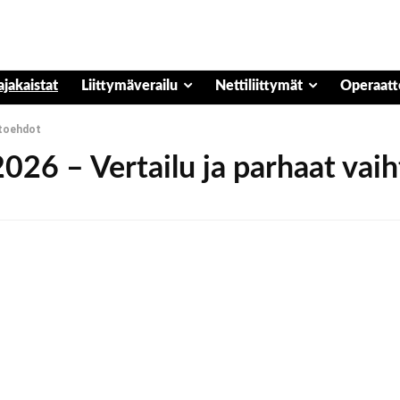
ajakaistat
Liittymäverailu
Nettiliittymät
Operaatt
htoehdot
2026 – Vertailu ja parhaat vai