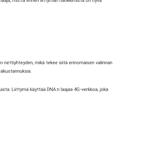
n laaja, mutta ennen liittymän hankkimista on hyvä
van nettiyhteyden, mikä tekee siitä erinomaisen valinnan
isäkustannuksia.
kuista. Liittymä käyttää DNA:n laajaa 4G-verkkoa, joka