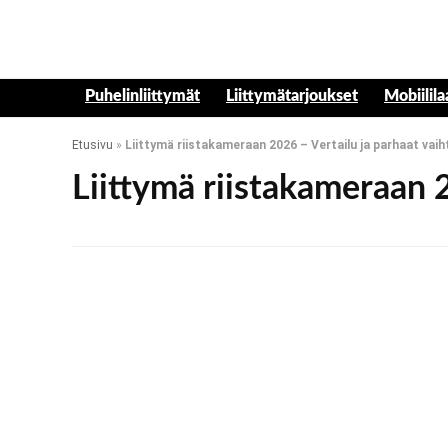
Puhelinliittymät
Liittymätarjoukset
Mobiilila
Etusivu
»
Liittymä riistakameraan 2026 – Vertailu ja parhaat vai
Liittymä riistakameraan 