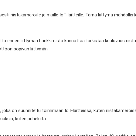
sesti riistakameroille ja muille IoT-laitteille. Tämä liittymä mahdolli
ta ennen liittymän hankkimista kannattaa tarkistaa kuuluvuus riistak
yttöön sopivan liittymän.
än, joka on suunniteltu toimimaan IoT-laitteissa, kuten riistakameroi
uuksia, kuten puheluita.