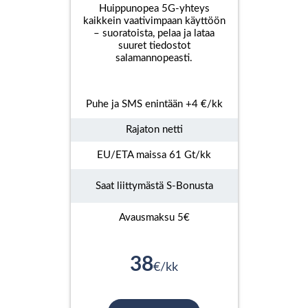
Huippunopea 5G-yhteys
kaikkein vaativimpaan käyttöön
– suoratoista, pelaa ja lataa
suuret tiedostot
salamannopeasti.
Puhe ja SMS enintään +4 €/kk
Rajaton netti
EU/ETA maissa 61 Gt/kk
Saat liittymästä S-Bonusta
Avausmaksu 5€
38
€/kk