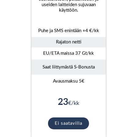
useiden laitteiden sujuvaan
käyttöön.
Puhe ja SMS enintään +4 €/kk
Rajaton netti
EU/ETA maissa 37 Gt/kk
Saat liittymästä S-Bonusta
Avausmaksu 5€
23
€/kk
Ei saatavilla