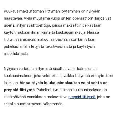
Kuukausimaksuttoman liittymän löytäminen on nykyään
haastavaa. Vielä muutama vuosi sitten operaattorit tarjosivat
useita liittymävaihtoehtoja, joissa maksettiin pelkästään
käytön mukaan ilman kiinteitä kuukausimaksuja. Näissä
liittymissä asiakas maksoi ainoastaan soittamistaan
puheluista, lähetetyistä tekstiviesteistä ja käytetystä
mobiilidatasta.
Nykyisin valtaosa liittymistä sisältää vähintään pienen
kuukausimaksun, joka veloitetaan, vaikka liittymää ei käytettäisi
lainkaan.
Ainoa täysin kuukausimaksuton vaihtoehto on
prepaid-liittymä
. Puhelinliittymä ilman kuukausimaksua on
tänä päivänä ennakkoon maksettava
prepaid-liittymä
, joita on
tarjolla huomattavasti vähemmän.