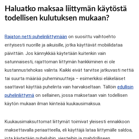
Haluatko maksaa liittymän käytöstä
todellisen kulutuksen mukaan?
Rajaton netti puhelinliittymään
on suosittu vaihtoehto
erityisesti nuorille ja aikuisille, jotka käyttävät mobiilidataa
päivittäin. Jos kännykkää käytetään kuitenkin vain
satunnaisesti, rajattoman liittymän hankkiminen ei ole
kustannustehokas valinta. Kaikki eivät tarvitse jatkuvasti nettiä
tai suurta määrää puheminuutteja – esimerkiksi eläkeläiset
saattavat käyttää puhelinta vain harvakseltaan. Tällöin
edullisin
puhelinliittymä
on sellainen, jossa maksetaan vain todellisen
käytön mukaan ilman kiinteää kuukausimaksua.
Kuukausimaksuttomat liittymät toimivat yleisesti ennakkoon
maksettavalla periaatteella, eli käyttäjä lataa liittymälle saldoa,
jota käytetään puheluihin, viesteihin ja mahdolliseen