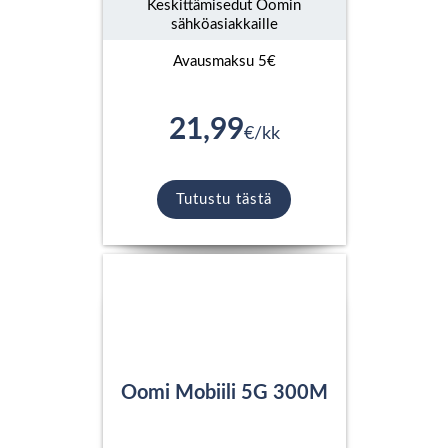
Keskittämisedut Oomin
sähköasiakkaille
Avausmaksu 5€
21,99
€/kk
Tutustu tästä
Oomi Mobiili 5G 300M