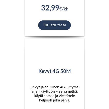
32,99
€/kk
Tutustu tästä
Kevyt 4G 50M
Kevyt ja edullinen 4G-liittymä
arjen käyttöön – selaa nettiä,
käytä somea ja viestittele
helposti joka päivä.