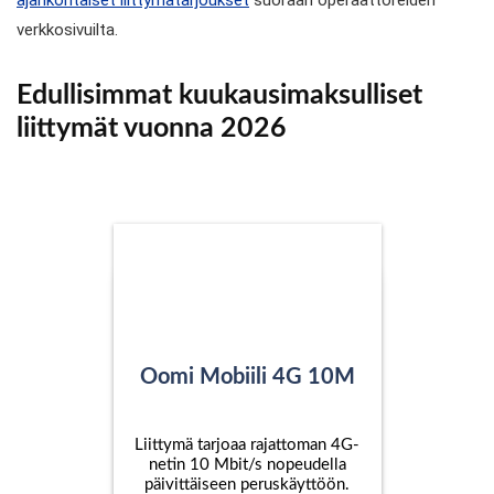
ajankohtaiset liittymätarjoukset
suoraan operaattoreiden
verkkosivuilta.
Edullisimmat kuukausimaksulliset
liittymät vuonna 2026
Oomi Mobiili 4G 10M
Liittymä tarjoaa rajattoman 4G-
netin 10 Mbit/s nopeudella
päivittäiseen peruskäyttöön.