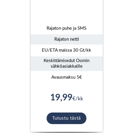
Rajaton puhe ja SMS
Rajaton netti
EU/ETA maissa 30 Gt/kk
Keskittämisedut Oomin
sähköasiakkaille
Avausmaksu 5€
19,99
€/kk
Tutustu tästä