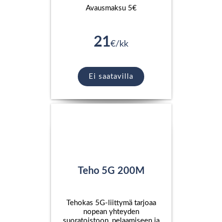
Avausmaksu 5€
21
€/kk
Ei saatavilla
Teho 5G 200M
Tehokas 5G-liittymä tarjoaa
nopean yhteyden
suoratoistoon, pelaamiseen ja