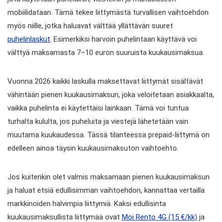
mobiilidataan. Tämä tekee liittymästä turvallisen vaihtoehdon
myös niille, jotka haluavat välttää yllättävän suuret
puhelinlaskut
. Esimerkiksi harvoin puhelintaan käyttävä voi
välttyä maksamasta 7–10 euron suuruista kuukausimaksua.
Vuonna 2026 kaikki laskulla maksettavat liittymät sisältävät
vähintään pienen kuukausimaksun, joka veloitetaan asiakkaalta,
vaikka puhelinta ei käytettäisi lainkaan. Tämä voi tuntua
turhalta kululta, jos puheluita ja viestejä lähetetään vain
muutama kuukaudessa. Tässä tilanteessa prepaid-liittymä on
edelleen ainoa täysin kuukausimaksuton vaihtoehto.
Jos kuitenkin olet valmis maksamaan pienen kuukausimaksun
ja haluat etsiä edullisimman vaihtoehdon, kannattaa vertailla
markkinoiden halvimpia liittymiä. Kaksi edullisinta
kuukausimaksullista liittymää ovat
Moi Rento 4G (15 €/kk)
ja