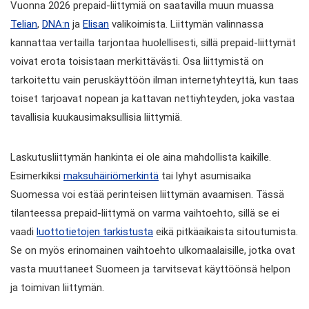
Vuonna 2026 prepaid-liittymiä on saatavilla muun muassa
Telian
,
DNA:n
ja
Elisan
valikoimista. Liittymän valinnassa
kannattaa vertailla tarjontaa huolellisesti, sillä prepaid-liittymät
voivat erota toisistaan merkittävästi. Osa liittymistä on
tarkoitettu vain peruskäyttöön ilman internetyhteyttä, kun taas
toiset tarjoavat nopean ja kattavan nettiyhteyden, joka vastaa
tavallisia kuukausimaksullisia liittymiä.
Laskutusliittymän hankinta ei ole aina mahdollista kaikille.
Esimerkiksi
maksuhäiriömerkintä
tai lyhyt asumisaika
Suomessa voi estää perinteisen liittymän avaamisen. Tässä
tilanteessa prepaid-liittymä on varma vaihtoehto, sillä se ei
vaadi
luottotietojen tarkistusta
eikä pitkäaikaista sitoutumista.
Se on myös erinomainen vaihtoehto ulkomaalaisille, jotka ovat
vasta muuttaneet Suomeen ja tarvitsevat käyttöönsä helpon
ja toimivan liittymän.