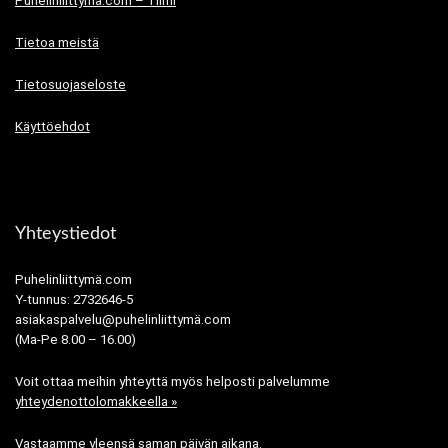
Puhelinliittymä.com – Tiimi
Tietoa meistä
Tietosuojaseloste
Käyttöehdot
Yhteystiedot
Puhelinliittymä.com
Y-tunnus: 2732646-5
asiakaspalvelu@puhelinliittymä.com
(Ma-Pe 8.00 – 16.00)
Voit ottaa meihin yhteyttä myös helposti palvelumme
yhteydenottolomakkeella »
Vastaamme yleensä saman päivän aikana.