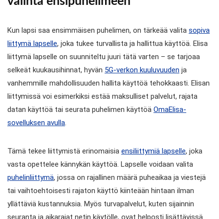
valinta ensipuhelimeen
Kun lapsi saa ensimmäisen puhelimen, on tärkeää valita
sopiva
liittymä lapselle
, joka tukee turvallista ja hallittua käyttöä. Elisa
liittymä lapselle on suunniteltu juuri tätä varten – se tarjoaa
selkeät kuukausihinnat, hyvän
5G-verkon kuuluvuuden
ja
vanhemmille mahdollisuuden hallita käyttöä tehokkaasti. Elisan
liittymissä voi esimerkiksi estää maksulliset palvelut, rajata
datan käyttöä tai seurata puhelimen käyttöä
OmaElisa-
sovelluksen avulla
.
Tämä tekee liittymistä erinomaisia
ensiliittymiä lapselle
, joka
vasta opettelee kännykän käyttöä. Lapselle voidaan valita
puhelinliittymä
, jossa on rajallinen määrä puheaikaa ja viestejä
tai vaihtoehtoisesti rajaton käyttö kiinteään hintaan ilman
yllättäviä kustannuksia. Myös turvapalvelut, kuten sijainnin
seuranta ja aikarajat netin käytölle, ovat helposti lisättävissä.