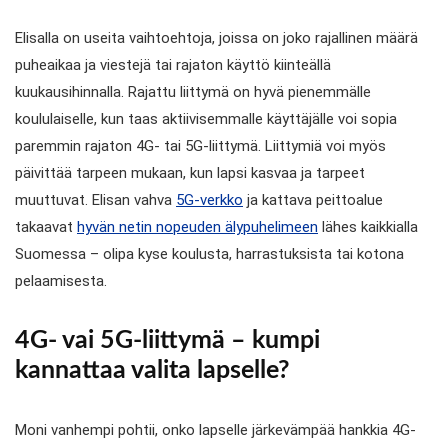
Elisalla on useita vaihtoehtoja, joissa on joko rajallinen määrä
puheaikaa ja viestejä tai rajaton käyttö kiinteällä
kuukausihinnalla. Rajattu liittymä on hyvä pienemmälle
koululaiselle, kun taas aktiivisemmalle käyttäjälle voi sopia
paremmin rajaton 4G- tai 5G-liittymä. Liittymiä voi myös
päivittää tarpeen mukaan, kun lapsi kasvaa ja tarpeet
muuttuvat. Elisan vahva
5G-verkko
ja kattava peittoalue
takaavat
hyvän netin nopeuden älypuhelimeen
lähes kaikkialla
Suomessa – olipa kyse koulusta, harrastuksista tai kotona
pelaamisesta.
4G- vai 5G-liittymä – kumpi
kannattaa valita lapselle?
Moni vanhempi pohtii, onko lapselle järkevämpää hankkia 4G-