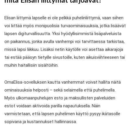
mitä Elisan liittymät tarjoavat?
Elisan liittymä lapselle ei ole pelkkä puhelinliittymä, vaan siihen
voi liittää myös monipuolisia turvaominaisuuksia, jotka lisäävät
lapsen digiturvallisuutta. Yksi hyödyllisimmistä lisäpalveluista
on paikannus, jonka avulla vanhempi voi tarvittaessa tarkistaa,
missä lapsi liikkuu. Lisäksi netin käytölle voi asettaa aikarajoja
tai estää pääsyn tietyille sivustoille, kuten aikuisviihteeseen tai
muihin haitallisiin sisältöihin.
OmaElisa-sovelluksen kautta vanhemmat voivat hallita näitä
ominaisuuksia helposti – sekä selaimella että puhelimella.
Myös ulkomaanpuhelujen esto ja maksullisten palveluiden
estot voidaan aktivoida parilla napautuksella. Näin
varmistetaan, että lapsen puhelimen käyttö pysyy ikätasolle
sopivana ja kustannukset hallinnassa.