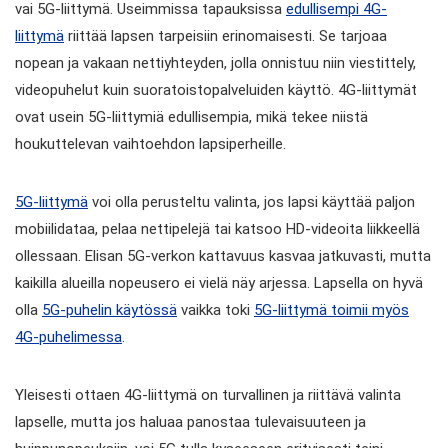
vai 5G-liittymä. Useimmissa tapauksissa
edullisempi 4G-
liittymä
riittää lapsen tarpeisiin erinomaisesti. Se tarjoaa
nopean ja vakaan nettiyhteyden, jolla onnistuu niin viestittely,
videopuhelut kuin suoratoistopalveluiden käyttö. 4G-liittymät
ovat usein 5G-liittymiä edullisempia, mikä tekee niistä
houkuttelevan vaihtoehdon lapsiperheille.
5G-liittymä
voi olla perusteltu valinta, jos lapsi käyttää paljon
mobiilidataa, pelaa nettipelejä tai katsoo HD-videoita liikkeellä
ollessaan. Elisan 5G-verkon kattavuus kasvaa jatkuvasti, mutta
kaikilla alueilla nopeusero ei vielä näy arjessa. Lapsella on hyvä
olla
5G-puhelin käytössä
vaikka toki
5G-liittymä toimii myös
4G-puhelimessa
.
Yleisesti ottaen 4G-liittymä on turvallinen ja riittävä valinta
lapselle, mutta jos haluaa panostaa tulevaisuuteen ja