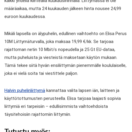
kaikki yhdellä kiinteällä kuukausihinnalla. Liittymässä ei ole
määräaikaa, mutta 24 kuukauden jälkeen hinta nousee 24,99
euroon kuukaudessa.
Mikäli lapsella on älypuhelin, edullinen vaihtoehto on Elisa Perus
10M Liittymäturvalla, joka maksaa 19,99 €/kk. Se tarjoaa
rajattoman netin 10 Mbit/s nopeudella ja 25 Gt EU-dataa,
mutta puheluista ja viesteistä maksetaan käytön mukaan.
Tämä tekee siitä hyvän ensiliittymän pienemmälle koululaiselle,
joka ei vielä soita tai viestittele paljon.
Halvin puhelinliittymä
kannattaa valita lapsen iän, laitteen ja
käyttötottumusten perusteella. Elisa tarjoaa laajasti sopivia
liittymiä eri tarpeisiin – edullisimmista vaihtoehdoista
täysitehoisiin rajattomiin liittymiin.
Tutustu myös: