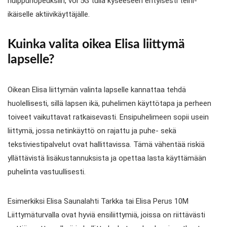
huippunopeuksiin, voi 5G tulla kyseeseen erityisesti teini-
ikäiselle aktiivikäyttäjälle.
Kuinka valita oikea Elisa liittymä
lapselle?
Oikean Elisa liittymän valinta lapselle kannattaa tehdä
huolellisesti, sillä lapsen ikä, puhelimen käyttötapa ja perheen
toiveet vaikuttavat ratkaisevasti. Ensipuhelimeen sopii usein
liittymä, jossa netinkäyttö on rajattu ja puhe- sekä
tekstiviestipalvelut ovat hallittavissa. Tämä vähentää riskiä
yllättävistä lisäkustannuksista ja opettaa lasta käyttämään
puhelinta vastuullisesti.
Esimerkiksi Elisa Saunalahti Tarkka tai Elisa Perus 10M
Liittymäturvalla ovat hyviä ensiliittymiä, joissa on riittävästi