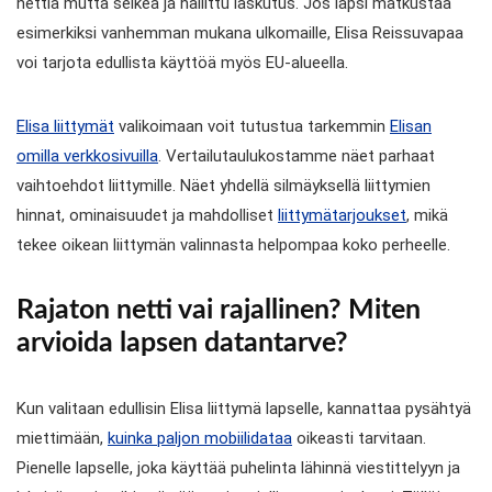
nettiä mutta selkeä ja hallittu laskutus. Jos lapsi matkustaa
esimerkiksi vanhemman mukana ulkomaille, Elisa Reissuvapaa
voi tarjota edullista käyttöä myös EU-alueella.
Elisa liittymät
valikoimaan voit tutustua tarkemmin
Elisan
omilla verkkosivuilla
. Vertailutaulukostamme näet parhaat
vaihtoehdot liittymille. Näet yhdellä silmäyksellä liittymien
hinnat, ominaisuudet ja mahdolliset
liittymätarjoukset
, mikä
tekee oikean liittymän valinnasta helpompaa koko perheelle.
Rajaton netti vai rajallinen? Miten
arvioida lapsen datantarve?
Kun valitaan edullisin Elisa liittymä lapselle, kannattaa pysähtyä
miettimään,
kuinka paljon mobiilidataa
oikeasti tarvitaan.
Pienelle lapselle, joka käyttää puhelinta lähinnä viestittelyyn ja