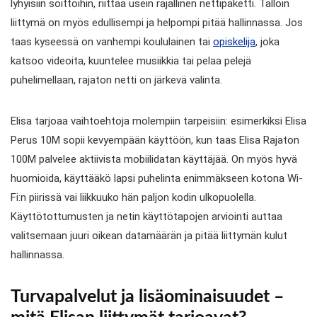
lyhyisiin soittoihin, riittää usein rajallinen nettipaketti. Tällöin
liittymä on myös edullisempi ja helpompi pitää hallinnassa. Jos
taas kyseessä on vanhempi koululainen tai
opiskelija
, joka
katsoo videoita, kuuntelee musiikkia tai pelaa pelejä
puhelimellaan, rajaton netti on järkevä valinta.
Elisa tarjoaa vaihtoehtoja molempiin tarpeisiin: esimerkiksi Elisa
Perus 10M sopii kevyempään käyttöön, kun taas Elisa Rajaton
100M palvelee aktiivista mobiilidatan käyttäjää. On myös hyvä
huomioida, käyttääkö lapsi puhelinta enimmäkseen kotona Wi-
Fi:n piirissä vai liikkuuko hän paljon kodin ulkopuolella.
Käyttötottumusten ja netin käyttötapojen arviointi auttaa
valitsemaan juuri oikean datamäärän ja pitää liittymän kulut
hallinnassa.
Turvapalvelut ja lisäominaisuudet –