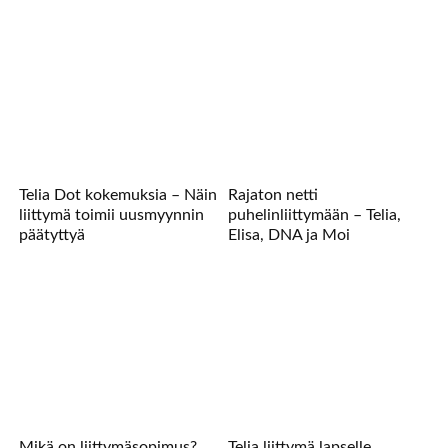
Telia Dot kokemuksia – Näin
Rajaton netti
liittymä toimii uusmyynnin
puhelinliittymään – Telia,
päätyttyä
Elisa, DNA ja Moi
Mikä on liittymäsopimus?
Telia liittymä lapselle