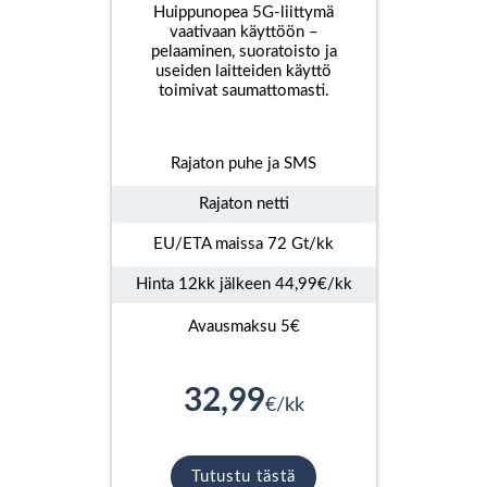
Huippunopea 5G-liittymä
vaativaan käyttöön –
pelaaminen, suoratoisto ja
useiden laitteiden käyttö
toimivat saumattomasti.
Rajaton puhe ja SMS
Rajaton netti
EU/ETA maissa 72 Gt/kk
Hinta 12kk jälkeen 44,99€/kk
Avausmaksu 5€
32,99
€/kk
Tutustu tästä