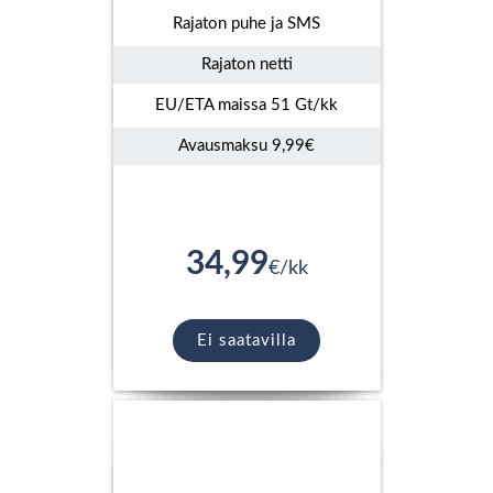
Rajaton puhe ja SMS
Rajaton netti
EU/ETA maissa 51 Gt/kk
Avausmaksu 9,99€
34,99
€/kk
Ei saatavilla