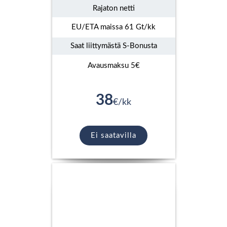
Rajaton netti
EU/ETA maissa 61 Gt/kk
Saat liittymästä S-Bonusta
Avausmaksu 5€
38
€/kk
Ei saatavilla