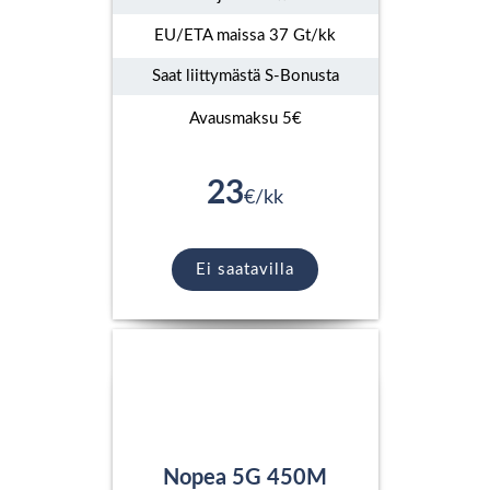
EU/ETA maissa 37 Gt/kk
Saat liittymästä S-Bonusta
Avausmaksu 5€
23
€/kk
Ei saatavilla
Nopea 5G 450M