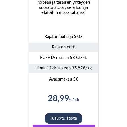
nopean ja tasaisen yhteyden
suoratoistoon, selailuun ja
etätöihin missä tahansa.
Rajaton puhe ja SMS
Rajaton netti
EU/ETA maissa 58 Gt/kk
Hinta 12kk jälkeen 35,99€/kk
Avausmaksu 5€
28,99
€/kk
Tutustu tästä