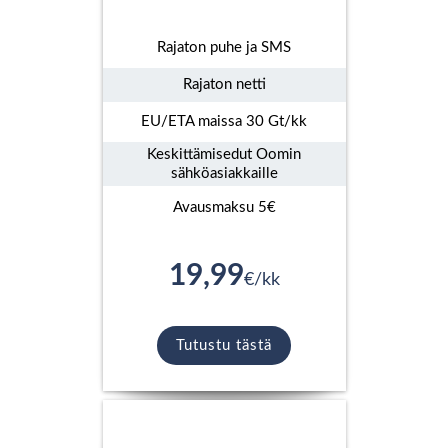
Rajaton puhe ja SMS
Rajaton netti
EU/ETA maissa 30 Gt/kk
Keskittämisedut Oomin
sähköasiakkaille
Avausmaksu 5€
19,99
€/kk
Tutustu tästä