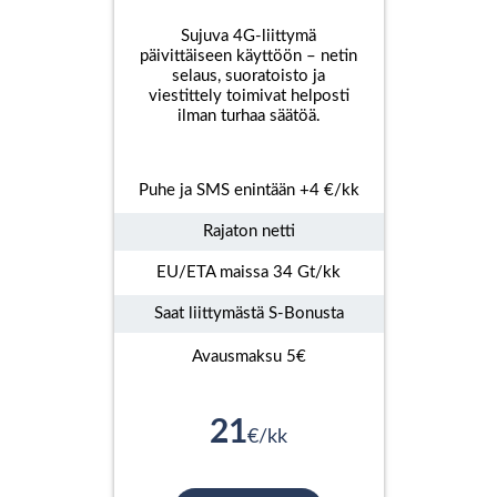
Sujuva 4G-liittymä
päivittäiseen käyttöön – netin
selaus, suoratoisto ja
viestittely toimivat helposti
ilman turhaa säätöä.
Puhe ja SMS enintään +4 €/kk
Rajaton netti
EU/ETA maissa 34 Gt/kk
Saat liittymästä S-Bonusta
Avausmaksu 5€
21
€/kk