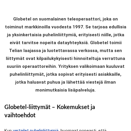
Globetel on suomalainen teleoperaattori, joka on
toiminut markkinoilla vuodesta 1997. Se tarjoaa edullisia
ja yksinkertaisia puhelinliittymiä, erityisesti niille, jotka
eivät tarvitse nopeita datayhteyksiä. Globetel toimii
Telian laajassa ja luotettavassa verkossa, mutta sen
liittymät ovat kilpailukykyisesti hinnoiteltuja verrattuna
suuriin operaattoreihin. Yrityksen valikoimaan kuuluvat
puhelinliittymät, jotka sopivat erityisesti asiakkaille,
jotka haluavat puhua ja lähettää viestejä ilman
monimutkaisia lisäpalveluja.
Globetel-liittymät – Kokemukset ja
vaihtoehdot
Kun
vertailet puhelinliittymiä
, huomaat nopeasti, että