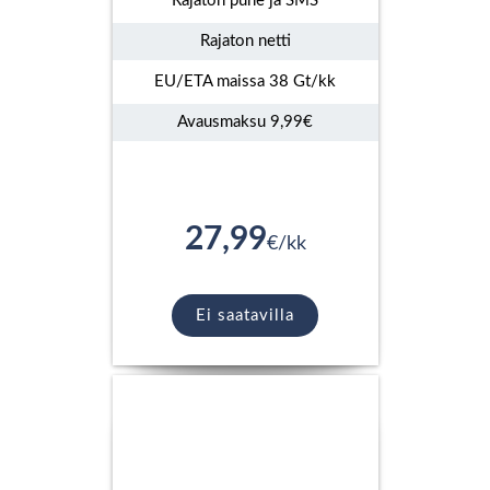
Rajaton puhe ja SMS
Rajaton netti
EU/ETA maissa 38 Gt/kk
Avausmaksu 9,99€
27,99
€/kk
Ei saatavilla