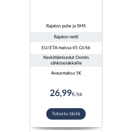
Rajaton puhe ja SMS
Rajaton netti
EU/ETA maissa 45 Gt/kk
Keskittämisedut Oomin
sähköasiakkaille
Avausmaksu 5€
26,99
€/kk
Tutustu tästä