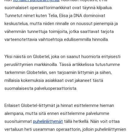
suomalaiset operaattorimarkkinat ovat täynnä kilpailua.
Tunnetut nimet kuten Telia, Elisa ja DNA dominoivat
keskustelua, mutta niiden rinnalle on noussut pienempiä ja
vähemmän tunnettuja toimijoita, jotka saattavat tarjota
varteenotettavia vaihtoehtoja edullisemmilla hinnoilla.
Yksi näistä on Globetel, joka on saanut huomiota erityisesti
perusliittymien markkinoilla. Tässä artikkelissa tutustumme
tarkemmin Globeteliin, sen tarjoamiin liittymiin ja siihen,
millaisia kokemuksia asiakkaat ovat jakaneet tästä
suomalaisesta palveluoperaattorista.
Erilaiset Globetel-liittymät ja hinnat esittelemme hieman
alempana, mutta sitä ennen esittelemme palvelumme
suosituimmat
puhelinliittymät
tällä hetkellä. Näin voit ottaa
vertailuun heti useamman operaattorin, jolloin puhelinliittymien