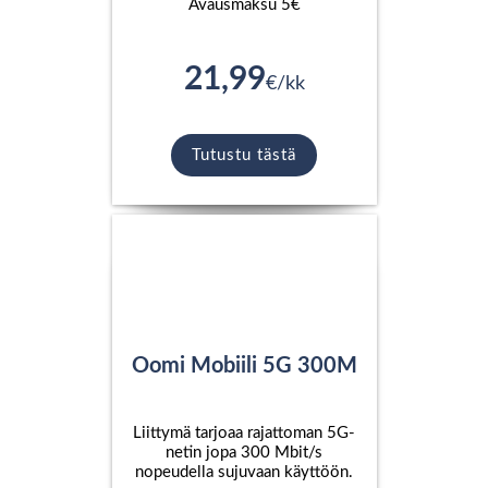
Avausmaksu 5€
21,99
€/kk
Tutustu tästä
Oomi Mobiili 5G 300M
Liittymä tarjoaa rajattoman 5G-
netin jopa 300 Mbit/s
nopeudella sujuvaan käyttöön.