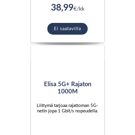
38,99
€/kk
Ei saatavilla
Elisa 5G+ Rajaton
1000M
Liittymä tarjoaa rajattoman 5G-
netin jopa 1 Gbit/s nopeudella.