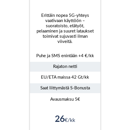
Erittäin nopea 5G-yhteys
vaativaan käyttöön –
suoratoisto, etätyöt,
pelaaminen ja suuret lataukset
toimivat sujuvasti ilman
viiveitä.
Puhe ja SMS enintään +4 €/kk
Rajaton netti
EU/ETA maissa 42 Gt/kk
Saat liittymästä S-Bonusta
Avausmaksu 5€
26
€/kk