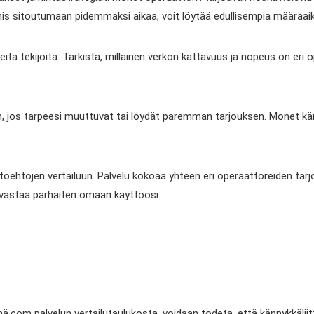
mis sitoutumaan pidemmäksi aikaa, voit löytää edullisempia määräai
ä tekijöitä. Tarkista, millainen verkon kattavuus ja nopeus on eri opera
n, jos tarpeesi muuttuvat tai löydät paremman tarjouksen. Monet kä
oehtojen vertailuun. Palvelu kokoaa yhteen eri operaattoreiden tarjouk
ka vastaa parhaiten omaan käyttöösi.
ymä.com palvelun vertailutaulukosta, voidaan todeta, että kännykkäli