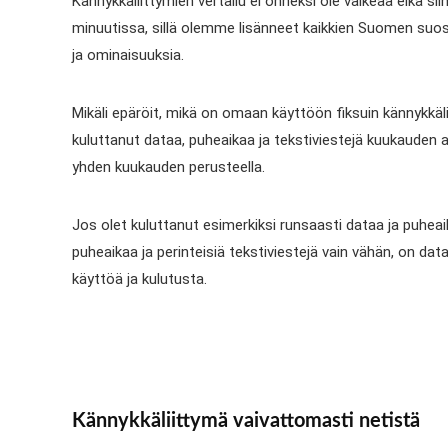
Kännykkäliittymien vertailu ei onneksi ole vaikeaa eikä 
minuutissa, sillä olemme lisänneet kaikkien Suomen suosi
ja ominaisuuksia.
Mikäli epäröit, mikä on omaan käyttöön fiksuin kännykkäli
kuluttanut dataa, puheaikaa ja tekstiviestejä kuukauden 
yhden kuukauden perusteella.
Jos olet kuluttanut esimerkiksi runsaasti dataa ja puheaik
puheaikaa ja perinteisiä tekstiviestejä vain vähän, on dat
käyttöä ja kulutusta.
Kännykkäliittymä vaivattomasti netistä