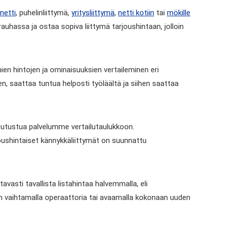
enetti
, puhelinliittymä,
yritysliittymä
,
netti kotiin
tai
mökille
 rauhassa ja ostaa sopiva liittymä tarjoushintaan, jolloin
mien hintojen ja ominaisuuksien vertaileminen eri
en, saattaa tuntua helposti työläältä ja siihen saattaa
n tutustua palvelumme vertailutaulukkoon.
rjoushintaiset kännykkäliittymät on suunnattu
asti tavallista listahintaa halvemmalla, eli
en vaihtamalla operaattoria tai avaamalla kokonaan uuden