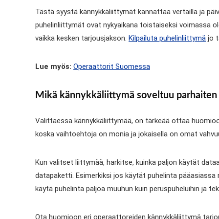
Tästä syystä kännykkäliittymät kannattaa vertailla ja pä
puhelinliittymät ovat nykyaikana toistaiseksi voimassa ole
vaikka kesken tarjousjakson.
Kilpailuta puhelinliittymä
jo t
Lue myös:
Operaattorit Suomessa
Mikä kännykkäliittymä soveltuu parhaiten t
Valittaessa kännykkäliittymää, on tärkeää ottaa huomioon
koska vaihtoehtoja on monia ja jokaisella on omat vahvu
Kun valitset liittymää, harkitse, kuinka paljon käytät dat
datapaketti. Esimerkiksi jos käytät puhelinta pääasiassa 
käytä puhelinta paljoa muuhun kuin peruspuheluihin ja tekst
Ota huomioon eri operaattoreiden kännykkäliittymä tarjouk