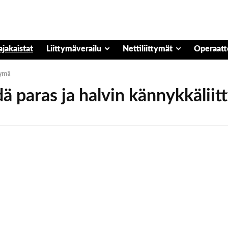
ajakaistat
Liittymäverailu
Nettiliittymät
Operaatt
tymä
ä paras ja halvin kännykkälii