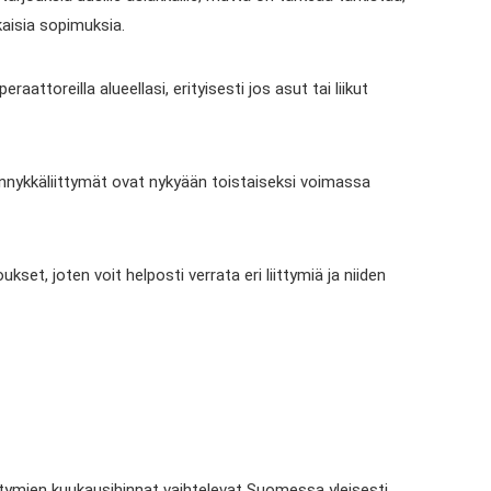
kaisia sopimuksia.
attoreilla alueellasi, erityisesti jos asut tai liikut
nnykkäliittymät ovat nykyään toistaiseksi voimassa
set, joten voit helposti verrata eri liittymiä ja niiden
ittymien kuukausihinnat vaihtelevat Suomessa yleisesti