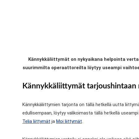
Kännykkäliittymät on nykyaikana helpointa vertaill
suurimmilta operaattoreilta löytyy useampi vaihtoeh
Kännykkäliittymät tarjoushintaan 
Kännykkäliittymien tarjonta on tällä hetkellä uutta liitty
edullisempaan, löytyy valikoimasta tällä hetkellä useam
Telia liittymät
ja
Moi liittymät
.