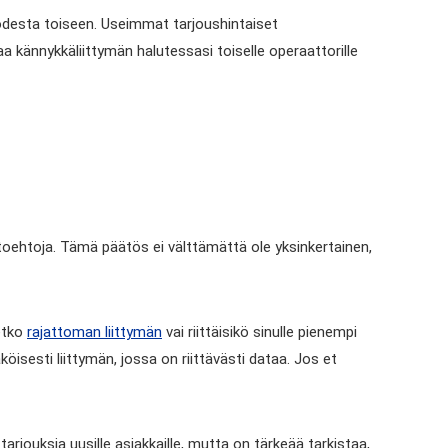
uodesta toiseen. Useimmat tarjoushintaiset
aa kännykkäliittymän halutessasi toiselle operaattorille
toehtoja. Tämä päätös ei välttämättä ole yksinkertainen,
setko
rajattoman liittymän
vai riittäisikö sinulle pienempi
isesti liittymän, jossa on riittävästi dataa. Jos et
rjouksia uusille asiakkaille, mutta on tärkeää tarkistaa,