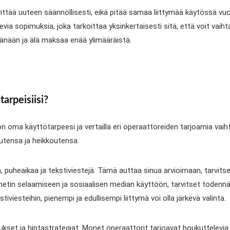
ivittää uuteen säännöllisesti, eikä pitää samaa liittymää käytössä v
via sopimuksia, joka tarkoittaa yksinkertaisesti sitä, että voit vaiht
änään ja älä maksaa enää ylimääräistä.
arpeisiisi?
 oma käyttötarpeesi ja vertailla eri operaattoreiden tarjoamia vaih
utensa ja heikkoutensa.
aa, puheaikaa ja tekstiviestejä. Tämä auttaa sinua arvioimaan, tarvit
netin selaamiseen ja sosiaalisen median käyttöön, tarvitset todennäkö
iviesteihin, pienempi ja edullisempi liittymä voi olla järkevä valinta.
set ja hintastrategiat. Monet operaattorit tarjoavat houkuttelevia ta