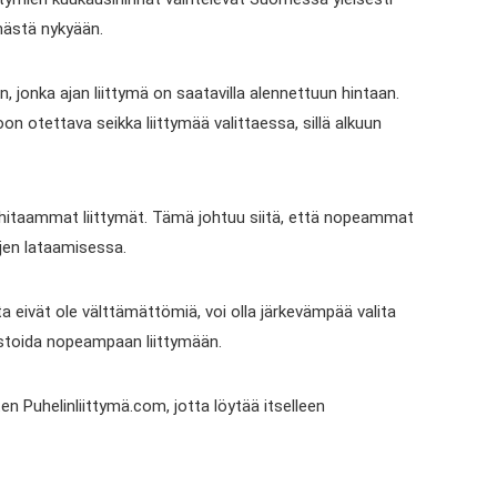
mästä nykyään.
, jonka ajan liittymä on saatavilla alennettuun hintaan.
 otettava seikka liittymää valittaessa, sillä alkuun
n hitaammat liittymät. Tämä johtuu siitä, että nopeammat
jen lataamisessa.
a eivät ole välttämättömiä, voi olla järkevämpää valita
vestoida nopeampaan liittymään.
ten Puhelinliittymä.com, jotta löytää itselleen