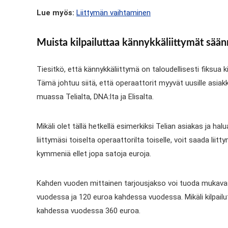
Lue myös:
Liittymän vaihtaminen
Muista kilpailuttaa kännykkäliittymät säänn
Tiesitkö, että kännykkäliittymä on taloudellisesti fiksua 
Tämä johtuu siitä, että operaattorit myyvät uusille asiakka
muassa Telialta, DNA:lta ja Elisalta.
Mikäli olet tällä hetkellä esimerkiksi Telian asiakas ja halu
liittymäsi toiselta operaattorilta toiselle, voit saada li
kymmeniä ellet jopa satoja euroja.
Kahden vuoden mittainen tarjousjakso voi tuoda mukavas
vuodessa ja 120 euroa kahdessa vuodessa. Mikäli kilpail
kahdessa vuodessa 360 euroa.