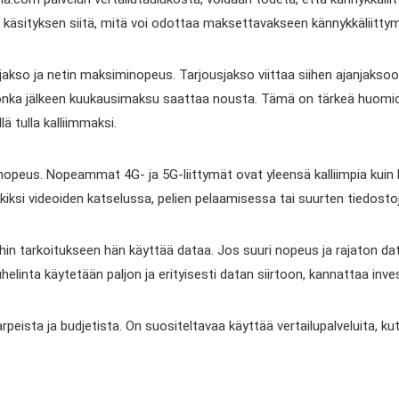
n käsityksen siitä, mitä voi odottaa maksettavakseen kännykkäliitty
jakso ja netin maksiminopeus. Tarjousjakso viittaa siihen ajanjaksoon
jonka jälkeen kuukausimaksu saattaa nousta. Tämä on tärkeä huomioon
lä tulla kalliimmaksi.
inopeus. Nopeammat 4G- ja 5G-liittymät ovat yleensä kalliimpia kui
si videoiden katselussa, pelien pelaamisessa tai suurten tiedosto
hin tarkoitukseen hän käyttää dataa. Jos suuri nopeus ja rajaton dat
uhelinta käytetään paljon ja erityisesti datan siirtoon, kannattaa in
tarpeista ja budjetista. On suositeltavaa käyttää vertailupalveluita, ku