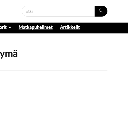
orit
Matkapuhelimet
Artikkelit
ttymä