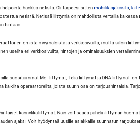
 helpointa hankkia netistä. Oli tarpeesi sitten
mobiililaajakaista
,
lait
a ostettua netistä. Netissä liittymiä on mahdollista vertailla kaikessa
an hintaan.
raattorien omista myymälöistä ja verkkosivuilta, mutta silloin liitty
inen useilta eri verkkosivuilta, hintojen ja ominaisuuksien vertailemin
lla suosituimmat Moi liittymät, Telia liittymät ja DNA liittymät, o
 kaikilta operaattoreilta, joista suurin osa on tarjoushintaisia. Ta
taiset kännykkäliittymät. Näin voit saada puhelinliittymän huomattav
uden ajaksi. Voit hyödyntää uusille asiakkaille suunnatun tarjouks