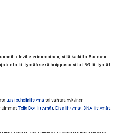
suunnitteleville erinomainen, sillä kaikilta Suomen
ajatonta liittymää sekä huippusuositut 5G liittymät.
vata
uusi puhelinliittymä
tai vaihtaa nykyinen
osituimmat
Telia Dot liittymät
,
Elisa liittymät
,
DNA liittymät
,