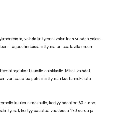
ylimääräistä, vaihda liittymäsi vähintään vuoden välein.
leen. Tarjoushintaisia liittymiä on saatavilla muun
ittymätarjoukset uusille asiakkaille. Mikäli vaihdat
 Näin voit säästää puhelinliittymän kustannuksista
emmalla kuukausimaksulla, kertyy säästöä 60 euroa
äliittymät, kertyy säästöä vuodessa 180 euroa ja