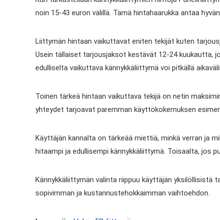
noin 15-43 euron välillä. Tämä hintahaarukka antaa hyvä
Liittymän hintaan vaikuttavat eniten tekijät kuten tarjous
Usein tällaiset tarjousjaksot kestävät 12-24 kuukautta, 
edulliselta vaikuttava kännykkäliittymä voi pitkällä aikavälil
Toinen tärkeä hintaan vaikuttava tekijä on netin maksim
yhteydet tarjoavat paremman käyttökokemuksen esimerkik
Käyttäjän kannalta on tärkeää miettiä, minkä verran ja mi
hitaampi ja edullisempi kännykkäliittymä. Toisaalta, jos p
Kännykkäliittymän valinta riippuu käyttäjän yksilöllisistä 
sopivimman ja kustannustehokkaimman vaihtoehdon.