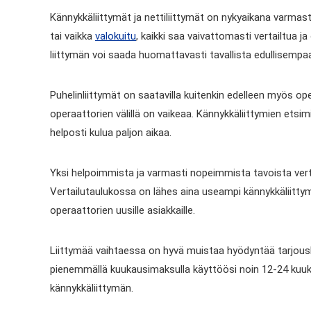
Kännykkäliittymät ja nettiliittymät on nykyaikana varmasti
tai vaikka
valokuitu
, kaikki saa vaivattomasti vertailtua j
liittymän voi saada huomattavasti tavallista edullisempa
Puhelinliittymät on saatavilla kuitenkin edelleen myös ope
operaattorien välillä on vaikeaa. Kännykkäliittymien etsim
helposti kulua paljon aikaa.
Yksi helpoimmista ja varmasti nopeimmista tavoista vertai
Vertailutaulukossa on lähes aina useampi kännykkäliittymä
operaattorien uusille asiakkaille.
Liittymää vaihtaessa on hyvä muistaa hyödyntää tarjoushin
pienemmällä kuukausimaksulla käyttöösi noin 12-24 kuuka
kännykkäliittymän.