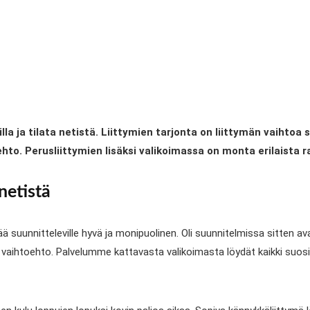
a ja tilata netistä. Liittymien tarjonta on liittymän vaihtoa 
to. Perusliittymien lisäksi valikoimassa on monta erilaista r
netistä
mää suunnitteleville hyvä ja monipuolinen. Oli suunnitelmissa sitten a
pi vaihtoehto. Palvelumme kattavasta valikoimasta löydät kaikki su