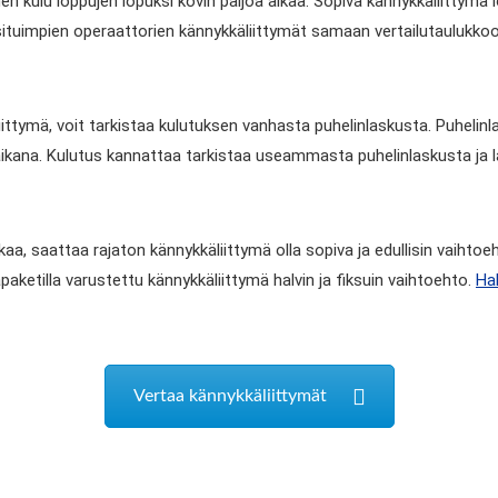
siihen kulu loppujen lopuksi kovin paljoa aikaa. Sopiva kännykkäliit
tuimpien operaattorien kännykkäliittymät samaan vertailutaulukkoon. 
ittymä, voit tarkistaa kulutuksen vanhasta puhelinlaskusta. Puhelinl
aikana. Kulutus kannattaa tarkistaa useammasta puhelinlaskusta ja la
aa, saattaa rajaton kännykkäliittymä olla sopiva ja edullisin vaihtoeht
apaketilla varustettu kännykkäliittymä halvin ja fiksuin vaihtoehto.
Hal
Vertaa kännykkäliittymät