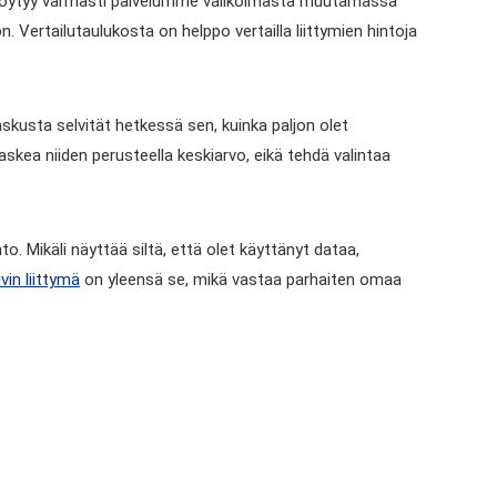
tymä löytyy varmasti palvelumme valikoimasta muutamassa
Vertailutaulukosta on helppo vertailla liittymien hintoja
askusta selvität hetkessä sen, kuinka paljon olet
skea niiden perusteella keskiarvo, eikä tehdä valintaa
o. Mikäli näyttää siltä, että olet käyttänyt dataa,
vin liittymä
on yleensä se, mikä vastaa parhaiten omaa