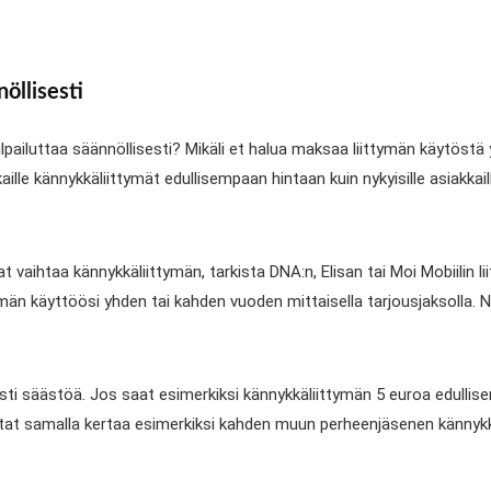
öllisesti
kilpailuttaa säännöllisesti? Mikäli et halua maksaa liittymän käytöstä 
ille kännykkäliittymät edullisempaan hintaan kuin nykyisille asiakkail
at vaihtaa kännykkäliittymän, tarkista DNA:n, Elisan tai Moi Mobiilin li
ittymän käyttöösi yhden tai kahden vuoden mittaisella tarjousjaksolla.
ti säästöä. Jos saat esimerkiksi kännykkäliittymän 5 euroa edullis
utat samalla kertaa esimerkiksi kahden muun perheenjäsenen kännykk