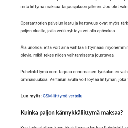
mitä liittymä maksaa tarjousjakson jälkeen. Jos olet val
Operaattorien palvelun laatu ja kattavuus ovat myös tärkeit
paljon alueilla, joilla verkkoyhteys voi olla epävakaa.
Älä unohda, että voit aina vaihtaa liittymääsi myöhemmi
olevia, mikä tekee niiden vaihtamisesta joustavaa.
Puhelinliittymä.com tarjoaa erinomaisen työkalun eri vaiht
ominaisuuksia. Vertailun avulla voit löytää liittymän, jo
Lue myös:
GSM-liittymä vertailu
Kuinka paljon kännykkäliittymä maksaa?
Kun tarkastellaan kännykkäliittymien hintoja Puhelinliitt