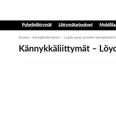
Puhelinliittymät
Liittymätarjoukset
Mobiilila
Etusivu
»
Kännykkäliittymät – Löydä paras ja halvin kännykkäliit
Kännykkäliittymät – Löyd