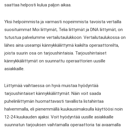
saattaa helposti kulua paljon aikaa.
Yksi helpoimmista ja varmasti nopeimmista tavoista vertailla
suosituimmat Moi liittymät, Telia liittymät ja DNA liittymät, on
tutustua palvelumme vertailutaulukkoon. Vertailutaulukossa on
lähes aina useampi kännykkäliittymä kaikilta operaattoreilta,
joista suurin osa on tarjoushintaisia. Tarjoushintaiset
kännykkäliittymät on suunnattu operaattorien uusille
asiakkaille.
Liittymää vaihtaessa on hyvä muistaa hyödyntää
tarjoushintaiset kännykkäliittymät. Näin voit saada
puhelinliittymän huomattavasti tavallista listahintaa
halvemmalla, eli pienemmällä kuukausimaksulla käyttöösi noin
12-24 kuukauden ajaksi. Voit hyödyntää uusille asiakkaille
suunnatun tarjouksen vaihtamalla operaattoria tai avaamalla