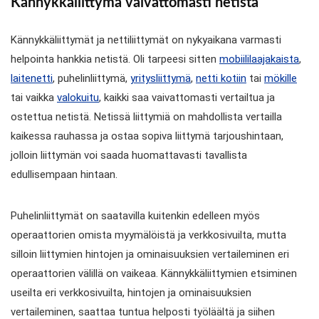
Kännykkäliittymä vaivattomasti netistä
Kännykkäliittymät ja nettiliittymät on nykyaikana varmasti
helpointa hankkia netistä. Oli tarpeesi sitten
mobiililaajakaista
,
laitenetti
, puhelinliittymä,
yritysliittymä
,
netti kotiin
tai
mökille
tai vaikka
valokuitu
, kaikki saa vaivattomasti vertailtua ja
ostettua netistä. Netissä liittymiä on mahdollista vertailla
kaikessa rauhassa ja ostaa sopiva liittymä tarjoushintaan,
jolloin liittymän voi saada huomattavasti tavallista
edullisempaan hintaan.
Puhelinliittymät on saatavilla kuitenkin edelleen myös
operaattorien omista myymälöistä ja verkkosivuilta, mutta
silloin liittymien hintojen ja ominaisuuksien vertaileminen eri
operaattorien välillä on vaikeaa. Kännykkäliittymien etsiminen
useilta eri verkkosivuilta, hintojen ja ominaisuuksien
vertaileminen, saattaa tuntua helposti työläältä ja siihen