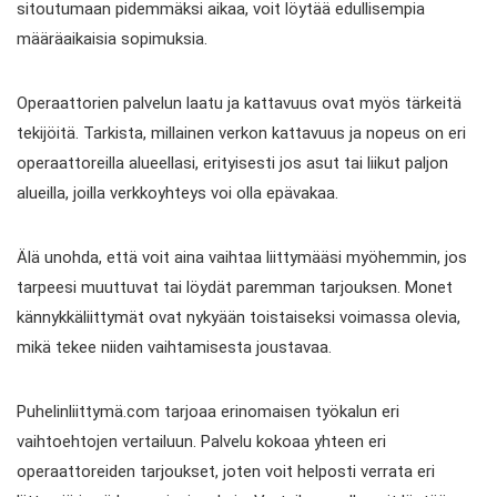
sitoutumaan pidemmäksi aikaa, voit löytää edullisempia
määräaikaisia sopimuksia.
Operaattorien palvelun laatu ja kattavuus ovat myös tärkeitä
tekijöitä. Tarkista, millainen verkon kattavuus ja nopeus on eri
operaattoreilla alueellasi, erityisesti jos asut tai liikut paljon
alueilla, joilla verkkoyhteys voi olla epävakaa.
Älä unohda, että voit aina vaihtaa liittymääsi myöhemmin, jos
tarpeesi muuttuvat tai löydät paremman tarjouksen. Monet
kännykkäliittymät ovat nykyään toistaiseksi voimassa olevia,
mikä tekee niiden vaihtamisesta joustavaa.
Puhelinliittymä.com tarjoaa erinomaisen työkalun eri
vaihtoehtojen vertailuun. Palvelu kokoaa yhteen eri
operaattoreiden tarjoukset, joten voit helposti verrata eri