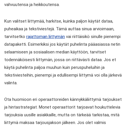
vahvuutensa ja heikkoutensa.
Kun valitset liittymää, harkitse, kuinka paljon käytät dataa,
puheaikaa ja tekstiviestejä. Tämä auttaa sinua arvioimaan,
tarvitsetko
rajattoman liittymän
vai riittäisikö sinulle pienempi
datapaketti. Esimerkiksi jos käytät puhelinta pääasiassa netin
selaamiseen ja sosiaalisen median käyttöön, tarvitset
todennäköisesti liittymän, jossa on riittävästi dataa. Jos et
käytä puhelinta paljoa muuhun kuin peruspuheluihin ja
tekstiviesteihin, pienempi ja edullisempi liittymä voi olla järkevä
valinta.
Ota huomioon eri operaattoreiden kännykkäliittymä tarjoukset
ja hintastrategiat. Monet operaattorit tarjoavat houkuttelevia
tarjouksia uusille asiakkaille, mutta on tärkeää tarkistaa, mitä
liittymä maksaa tarjousjakson jälkeen. Jos olet valmis