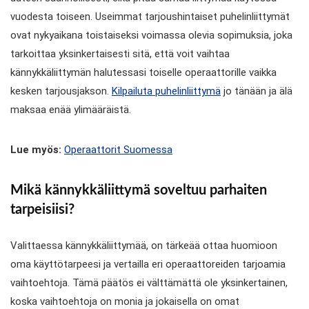
vuodesta toiseen. Useimmat tarjoushintaiset puhelinliittymät
ovat nykyaikana toistaiseksi voimassa olevia sopimuksia, joka
tarkoittaa yksinkertaisesti sitä, että voit vaihtaa
kännykkäliittymän halutessasi toiselle operaattorille vaikka
kesken tarjousjakson.
Kilpailuta puhelinliittymä
jo tänään ja älä
maksaa enää ylimääräistä.
Lue myös:
Operaattorit Suomessa
Mikä kännykkäliittymä soveltuu parhaiten
tarpeisiisi?
Valittaessa kännykkäliittymää, on tärkeää ottaa huomioon
oma käyttötarpeesi ja vertailla eri operaattoreiden tarjoamia
vaihtoehtoja. Tämä päätös ei välttämättä ole yksinkertainen,
koska vaihtoehtoja on monia ja jokaisella on omat