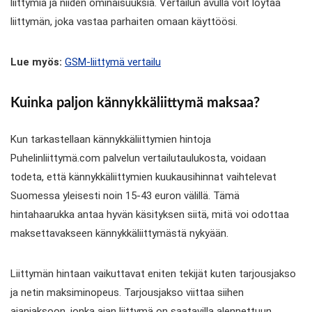
liittymiä ja niiden ominaisuuksia. Vertailun avulla voit löytää
liittymän, joka vastaa parhaiten omaan käyttöösi.
Lue myös:
GSM-liittymä vertailu
Kuinka paljon kännykkäliittymä maksaa?
Kun tarkastellaan kännykkäliittymien hintoja
Puhelinliittymä.com palvelun vertailutaulukosta, voidaan
todeta, että kännykkäliittymien kuukausihinnat vaihtelevat
Suomessa yleisesti noin 15-43 euron välillä. Tämä
hintahaarukka antaa hyvän käsityksen siitä, mitä voi odottaa
maksettavakseen kännykkäliittymästä nykyään.
Liittymän hintaan vaikuttavat eniten tekijät kuten tarjousjakso
ja netin maksiminopeus. Tarjousjakso viittaa siihen
ajanjaksoon, jonka ajan liittymä on saatavilla alennettuun