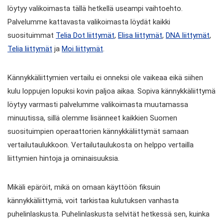
löytyy valikoimasta tällä hetkellä useampi vaihtoehto.
Palvelumme kattavasta valikoimasta löydät kaikki
suosituimmat
Telia Dot liittymät
,
Elisa liittymät
,
DNA liittymät
,
Telia liittymät
ja
Moi liittymät
.
Kännykkäliittymien vertailu ei onneksi ole vaikeaa eikä siihen
kulu loppujen lopuksi kovin paljoa aikaa. Sopiva kännykkäliittymä
löytyy varmasti palvelumme valikoimasta muutamassa
minuutissa, sillä olemme lisänneet kaikkien Suomen
suosituimpien operaattorien kännykkäliittymät samaan
vertailutaulukkoon. Vertailutaulukosta on helppo vertailla
liittymien hintoja ja ominaisuuksia.
Mikäli epäröit, mikä on omaan käyttöön fiksuin
kännykkäliittymä, voit tarkistaa kulutuksen vanhasta
puhelinlaskusta. Puhelinlaskusta selvität hetkessä sen, kuinka