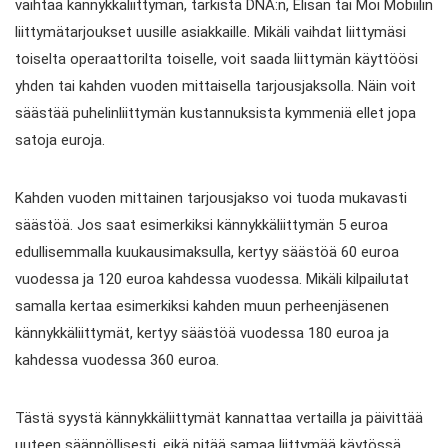
vaihtaa kännykkäliittymän, tarkista DNA:n, Elisan tai Moi Mobiilin
liittymätarjoukset uusille asiakkaille. Mikäli vaihdat liittymäsi
toiselta operaattorilta toiselle, voit saada liittymän käyttöösi
yhden tai kahden vuoden mittaisella tarjousjaksolla. Näin voit
säästää puhelinliittymän kustannuksista kymmeniä ellet jopa
satoja euroja.
Kahden vuoden mittainen tarjousjakso voi tuoda mukavasti
säästöä. Jos saat esimerkiksi kännykkäliittymän 5 euroa
edullisemmalla kuukausimaksulla, kertyy säästöä 60 euroa
vuodessa ja 120 euroa kahdessa vuodessa. Mikäli kilpailutat
samalla kertaa esimerkiksi kahden muun perheenjäsenen
kännykkäliittymät, kertyy säästöä vuodessa 180 euroa ja
kahdessa vuodessa 360 euroa.
Tästä syystä kännykkäliittymät kannattaa vertailla ja päivittää
uuteen säännöllisesti, eikä pitää samaa liittymää käytössä