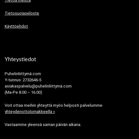
Tietoa meistä
Tietosuojaseloste
Käyttöehdot
Yhteystiedot
Puhelinliittymä.com
Y-tunnus: 2732646-5
asiakaspalvelu@puhelinliittymä.com
(Ma-Pe 8.00 – 16.00)
Voit ottaa meihin yhteyttä myös helposti palvelumme
yhteydenottolomakkeella »
Vastaamme yleensä saman päivän aikana.