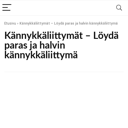
Etusivu
»
Kännykkäliittymät – Löydä paras ja halvin kännykkäliittymä
Kännykkäliittymät – Löydä
paras ja halvin
kännykkäliittymä