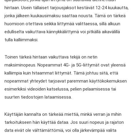
hintaan. Usein tällaiset tarjousjaksot kestävät 12-24 kuukautta,
jonka jälkeen kuukausimaksu saattaa nousta. Tämä on tärkeä
huomioon otettava seikka liittymää valittaessa, sillä alkuun
edulliselta vaikuttava kännykkäliittymä voi pitkällä aikavälillä
tulla kalliimmaksi.
Toinen tärkeä hintaan vaikuttava tekijä on netin
maksiminopeus. Nopeammat 4G- ja 5G-liittymät ovat yleensä
kalliimpia kuin hitaammat liittymät. Tämä johtuu siitä, että
nopeammat yhteydet tarjoavat paremman käyttökokemuksen
esimerkiksi videoiden katselussa, pelien pelaamisessa tai
suurten tiedostojen lataamisessa.
Käyttäjän kannalta on tärkeää miettiä, minkä verran ja mihin
tarkoitukseen hän käyttää dataa. Jos suuri nopeus ja rajaton
data eivät ole välttämättömiä, voi olla järkevämpää valita