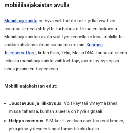
mobiililaajakaistan avulla
Mobiililaajakaista
on hyvä vaihtoehto niille, jotka eivät voi
asentaa kiinteää yhteyttä tai haluavat liikkua eri paikoissa.
Mobiililaajakaistan avulla voit työskennellä kotona, mökillä tai
vaikka kahvilassa ilman suuria muutoksia.
Suomen
teleoperaattorit
, kuten Elisa, Telia, Moi ja DNA, tarjoavat useita
erilaisia mobiililaajakaista vaihtoehtoja, joista löytyy sopiva
lähes jokaiseen tarpeeseen.
Mobiililaajakaistan edut:
Joustavuus ja liikkuvuus:
Voit käyttää yhteyttä lähes
missä tahansa, kunhan alueella on hyvä signaali.
Helppo asennus:
SIM-kortti voidaan asentaa reitittimeen,
joka jakaa yhteyden langattomasti koko kotiin.