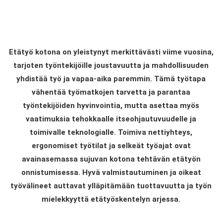
Etätyö kotona on yleistynyt merkittävästi viime vuosina,
tarjoten työntekijöille joustavuutta ja mahdollisuuden
yhdistää työ ja vapaa-aika paremmin. Tämä työtapa
vähentää työmatkojen tarvetta ja parantaa
työntekijöiden hyvinvointia, mutta asettaa myös
vaatimuksia tehokkaalle itseohjautuvuudelle ja
toimivalle teknologialle. Toimiva nettiyhteys,
ergonomiset työtilat ja selkeät työajat ovat
avainasemassa sujuvan kotona tehtävän etätyön
onnistumisessa. Hyvä valmistautuminen ja oikeat
työvälineet auttavat ylläpitämään tuottavuutta ja työn
mielekkyyttä etätyöskentelyn arjessa.