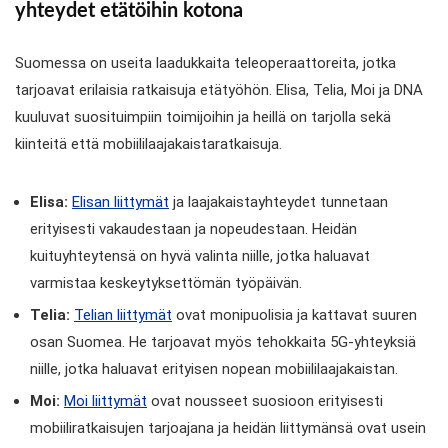
yhteydet etätöihin kotona
Suomessa on useita laadukkaita teleoperaattoreita, jotka
tarjoavat erilaisia ratkaisuja etätyöhön. Elisa, Telia, Moi ja DNA
kuuluvat suosituimpiin toimijoihin ja heillä on tarjolla sekä
kiinteitä että mobiililaajakaistaratkaisuja.
Elisa:
Elisan liittymät
ja laajakaistayhteydet tunnetaan
erityisesti vakaudestaan ja nopeudestaan. Heidän
kuituyhteytensä on hyvä valinta niille, jotka haluavat
varmistaa keskeytyksettömän työpäivän.
Telia:
Telian liittymät
ovat monipuolisia ja kattavat suuren
osan Suomea. He tarjoavat myös tehokkaita 5G-yhteyksiä
niille, jotka haluavat erityisen nopean mobiililaajakaistan.
Moi:
Moi liittymät
ovat nousseet suosioon erityisesti
mobiiliratkaisujen tarjoajana ja heidän liittymänsä ovat usein