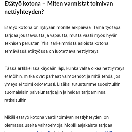
Etätyö kotona – Miten varmistat toimivan
nettiyhteyden?
Etätyö kotona on nykyään monille arkipäivää. Tämä työtapa
tarjoaa joustavuutta ja vapautta, mutta vaatii myös hyvän
teknisen perustan. Yksi tärkeimmistä asioista kotona
tehtävässä etätyössä on luotettava nettiyhteys.
Tässä artikkelissa käydään läpi, kuinka valita oikea nettiyhteys
etätöihin, mitkä ovat parhaat vaihtoehdot ja mitä tehdä, jos
yhteys ei toimi odotetusti. Lisäksi tutustumme suosittuihin
suomalaisiin palveluntarjoajiin ja heidän tarjoamiinsa
ratkaisuihin.
Mikäli etätyö kotona vaatii toimivan nettiyhteyden, on
olemassa useita vaihtoehtoja. Mobiililaajakaista tarjoaa