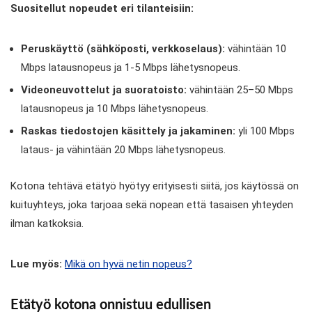
Suositellut nopeudet eri tilanteisiin:
Peruskäyttö (sähköposti, verkkoselaus):
vähintään 10
Mbps latausnopeus ja 1-5 Mbps lähetysnopeus.
Videoneuvottelut ja suoratoisto:
vähintään 25–50 Mbps
latausnopeus ja 10 Mbps lähetysnopeus.
Raskas tiedostojen käsittely ja jakaminen:
yli 100 Mbps
lataus- ja vähintään 20 Mbps lähetysnopeus.
Kotona tehtävä etätyö hyötyy erityisesti siitä, jos käytössä on
kuituyhteys, joka tarjoaa sekä nopean että tasaisen yhteyden
ilman katkoksia.
Lue myös:
Mikä on hyvä netin nopeus?
Etätyö kotona onnistuu edullisen