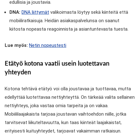
edullisia ja joustavia.
DNA:
DNA liittymät
valikoimasta löytyy sekä kiinteitä että
mobiiliratkaisuja. Heidän asiakaspalvelunsa on saanut
kiitosta nopeasta reagoinnista ja asiantuntevasta tuesta.
Lue myös:
Netin nopeustesti
Etätyö kotona vaatii usein luotettavan
yhteyden
Kotona tehtävä etätyö voi olla joustavaa ja tuottavaa, mutta
edellyttää luotettavaa nettiyhteyttä. On tärkeää valita sellainen
nettiyhteys, joka vastaa omia tarpeita ja on vakaa.
Mobiililaajakaista tarjoaa joustavan vaihtoehdon niille, jotka
tarvitsevat liikuteltavuutta, kun taas kiinteät laajakaistat,
erityisesti kuituyhteydet, tarjoavat vakaimman ratkaisun.