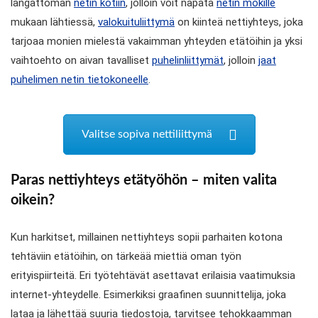
langattoman
netin kotiin
, jolloin voit napata
netin mökille
mukaan lähtiessä,
valokuituliittymä
on kiinteä nettiyhteys, joka
tarjoaa monien mielestä vakaimman yhteyden etätöihin ja yksi
vaihtoehto on aivan tavalliset
puhelinliittymät
, jolloin
jaat
puhelimen netin tietokoneelle
.
Valitse sopiva nettiliittymä
Paras nettiyhteys etätyöhön – miten valita
oikein?
Kun harkitset, millainen nettiyhteys sopii parhaiten kotona
tehtäviin etätöihin, on tärkeää miettiä oman työn
erityispiirteitä. Eri työtehtävät asettavat erilaisia vaatimuksia
internet-yhteydelle. Esimerkiksi graafinen suunnittelija, joka
lataa ja lähettää suuria tiedostoja, tarvitsee tehokkaamman