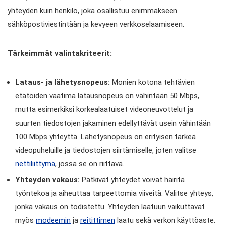
yhteyden kuin henkilö, joka osallistuu enimmäkseen
sähköpostiviestintään ja kevyeen verkkoselaamiseen.
Tärkeimmät valintakriteerit:
Lataus- ja lähetysnopeus:
Monien kotona tehtävien
etätöiden vaatima latausnopeus on vähintään 50 Mbps,
mutta esimerkiksi korkealaatuiset videoneuvottelut ja
suurten tiedostojen jakaminen edellyttävät usein vähintään
100 Mbps yhteyttä. Lähetysnopeus on erityisen tärkeä
videopuheluille ja tiedostojen siirtämiselle, joten valitse
nettiliittymä
, jossa se on riittävä.
Yhteyden vakaus:
Pätkivät yhteydet voivat häiritä
työntekoa ja aiheuttaa tarpeettomia viiveitä. Valitse yhteys,
jonka vakaus on todistettu. Yhteyden laatuun vaikuttavat
myös
modeemin
ja
reitittimen
laatu sekä verkon käyttöaste.