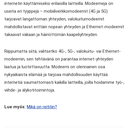
internetin käyttämiseksi erilaisilla laitteilla. Modeemeja on
useita eri tyyppejä – mobiiliverkkomodeemit (4G ja 5G)
tarjoavat langattoman yhteyden, valokuitumodeemit
mahdollistavat erittäin nopean yhteyden ja Ethernet-modeemit
takaavat vakaan ja häiriöttömän kaapeliyhteyden.
Riippumatta siitä, valitsetko 4G-, 5G-, valokuitu- vai Ethernet-
modeemin, sen tehtävänä on parantaa internet-yhteyden
laatua ja luotettavuutta. Modeemi on olennainen osa
nykyaikaista elämää ja tarjoaa mahdollisuuden käyttää
internetiä saumattomasti kaikilla laitteilla, joilla hoidamme työ-,
viihde- ja älykotitoimintoja.
Lue myös:
Mikä on reititin?