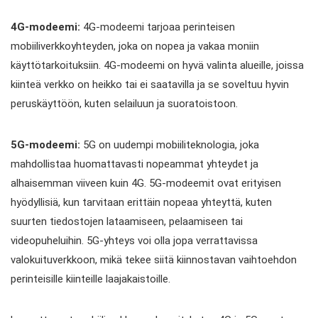
4G-modeemi:
4G-modeemi tarjoaa perinteisen
mobiiliverkkoyhteyden, joka on nopea ja vakaa moniin
käyttötarkoituksiin. 4G-modeemi on hyvä valinta alueille, joissa
kiinteä verkko on heikko tai ei saatavilla ja se soveltuu hyvin
peruskäyttöön, kuten selailuun ja suoratoistoon.
5G-modeemi:
5G on uudempi mobiiliteknologia, joka
mahdollistaa huomattavasti nopeammat yhteydet ja
alhaisemman viiveen kuin 4G. 5G-modeemit ovat erityisen
hyödyllisiä, kun tarvitaan erittäin nopeaa yhteyttä, kuten
suurten tiedostojen lataamiseen, pelaamiseen tai
videopuheluihin. 5G-yhteys voi olla jopa verrattavissa
valokuituverkkoon, mikä tekee siitä kiinnostavan vaihtoehdon
perinteisille kiinteille laajakaistoille.