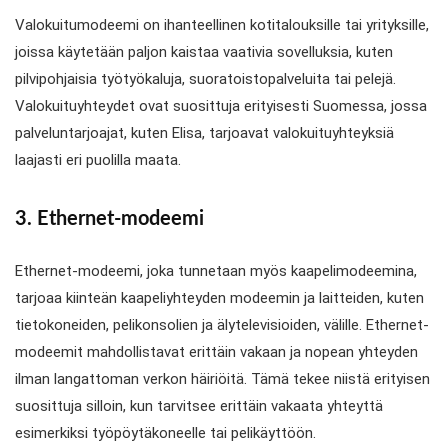
Valokuitumodeemi on ihanteellinen kotitalouksille tai yrityksille,
joissa käytetään paljon kaistaa vaativia sovelluksia, kuten
pilvipohjaisia työtyökaluja, suoratoistopalveluita tai pelejä.
Valokuituyhteydet ovat suosittuja erityisesti Suomessa, jossa
palveluntarjoajat, kuten Elisa, tarjoavat valokuituyhteyksiä
laajasti eri puolilla maata.
3. Ethernet-modeemi
Ethernet-modeemi, joka tunnetaan myös kaapelimodeemina,
tarjoaa kiinteän kaapeliyhteyden modeemin ja laitteiden, kuten
tietokoneiden, pelikonsolien ja älytelevisioiden, välille. Ethernet-
modeemit mahdollistavat erittäin vakaan ja nopean yhteyden
ilman langattoman verkon häiriöitä. Tämä tekee niistä erityisen
suosittuja silloin, kun tarvitsee erittäin vakaata yhteyttä
esimerkiksi työpöytäkoneelle tai pelikäyttöön.