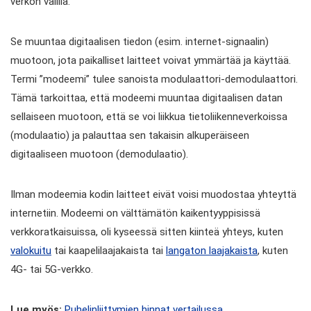
verkon välillä.
Se muuntaa digitaalisen tiedon (esim. internet-signaalin)
muotoon, jota paikalliset laitteet voivat ymmärtää ja käyttää.
Termi ”modeemi” tulee sanoista modulaattori-demodulaattori.
Tämä tarkoittaa, että modeemi muuntaa digitaalisen datan
sellaiseen muotoon, että se voi liikkua tietoliikenneverkoissa
(modulaatio) ja palauttaa sen takaisin alkuperäiseen
digitaaliseen muotoon (demodulaatio).
Ilman modeemia kodin laitteet eivät voisi muodostaa yhteyttä
internetiin. Modeemi on välttämätön kaikentyyppisissä
verkkoratkaisuissa, oli kyseessä sitten kiinteä yhteys, kuten
valokuitu
tai kaapelilaajakaista tai
langaton laajakaista
, kuten
4G- tai 5G-verkko.
Lue myös:
Puhelinliittymien hinnat vertailussa