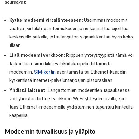
seuraavat:
Kytke modeemi virtalähteeseen:
Useimmat modeemit
vaativat virtalähteen toimiakseen ja ne kannattaa sijoittaa
keskeiselle paikalle, jotta langaton signaali kantaa hyvin koko
tilaan.
Liitä modeemi verkkoon:
Riippuen yhteystyypistä tämä voi
tarkoittaa esimerkiksi valokuitukaapelin liittämistä
modeemiin,
SIM-kortin
asentamista tai Ethernet-kaapelin
kytkemistä internet-palveluntarjoajan pistorasiaan.
Yhdistä laitteet:
Langattomien modeemien tapauksessa
voit yhdistää laitteet verkkoon Wi-Fi-yhteyden avulla, kun
taas Ethernet-modeemeilla yhdistäminen tapahtuu kiinteällä
kaapelilla.
Modeemin turvallisuus ja ylläpito