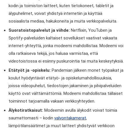
kodin ja toimiston laitteet, kuten tietokoneet, tabletit ja
älypuhelimet, voivat yhdistyä internetiin ja käyttää
sosiaalista mediaa, hakukoneita ja muita verkkopalveluita.
Suoratoistopalvelut ja viihde:
Netflixin, YouTuben ja
Spotify-palveluiden kaltaiset sovellukset vaativat vakaata
internet-yhteyttä, jonka modeemi mahdollistaa. Modeemi voi
olla ratkaiseva tekijä, jos haluaa varmistaa, että
videotoistossa ei esiinny puskurointia tai muita keskeytyksiä.
Etätyöt ja -opiskelu:
Pandemian jälkeen monet työpaikat ja
koulut hyödyntävät etätyö- ja opiskelumahdollisuuksia,
joissa videopuhelut, tiedostojen jakaminen ja pilvipalveluiden
käyttö ovat välttämättömiä. Modeemi mahdollistaa tällaiset
toiminnot tarjoamalla vakaan verkkoyhteyden.
Älykotiratkaisut:
Modeemin avulla älykodit voivat toimia
saumattomasti – kodin
valvontakamerat
,
lämpötilansäätimet ja muut laitteet yhdistyvät verkkoon