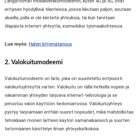
Langattomat mobiiliverkkomodeemit, kuten 4G ja 5G, ovat
erityisen hyödyllisiä tilanteissa, joissa liikutaan paljon, asutaan
alueilla, joilla ei ole kiinteitä yhteyksiä, tai kun tarvitaan
tilapäistä internet-yhteyttä, esimerkiksi työmaakohteissa.
Lue myös:
Halvin liittymätarjous
2. Valokuitumodeemi
Valokuitumodeemi on laite, joka on suunniteltu erityisesti
valokuituyhteyttä varten. Valokuitu on tällä hetkellä nopein ja
vakaimman yhteyden tarjoava internet-teknologia ja se
perustuu valon käyttöön tiedonsiirrossa. Valokuituyhteys
pystyy tarjoamaan erittäin suuret nopeudet, mikä mahdollistaa
tehokkaan monen laitteen käytön samanaikaisesti ja suurten
tietomäärien käsittelyn ilman yhteyskatkoksia.