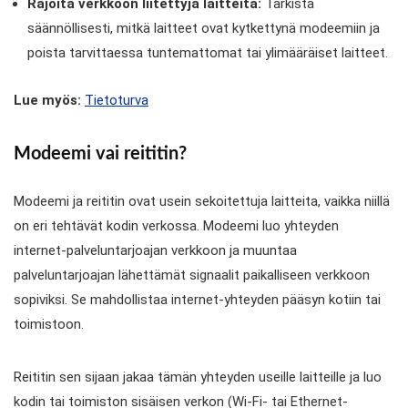
Rajoita verkkoon liitettyjä laitteita:
Tarkista
säännöllisesti, mitkä laitteet ovat kytkettynä modeemiin ja
poista tarvittaessa tuntemattomat tai ylimääräiset laitteet.
Lue myös:
Tietoturva
Modeemi vai reititin?
Modeemi ja reititin ovat usein sekoitettuja laitteita, vaikka niillä
on eri tehtävät kodin verkossa. Modeemi luo yhteyden
internet-palveluntarjoajan verkkoon ja muuntaa
palveluntarjoajan lähettämät signaalit paikalliseen verkkoon
sopiviksi. Se mahdollistaa internet-yhteyden pääsyn kotiin tai
toimistoon.
Reititin sen sijaan jakaa tämän yhteyden useille laitteille ja luo
kodin tai toimiston sisäisen verkon (Wi-Fi- tai Ethernet-