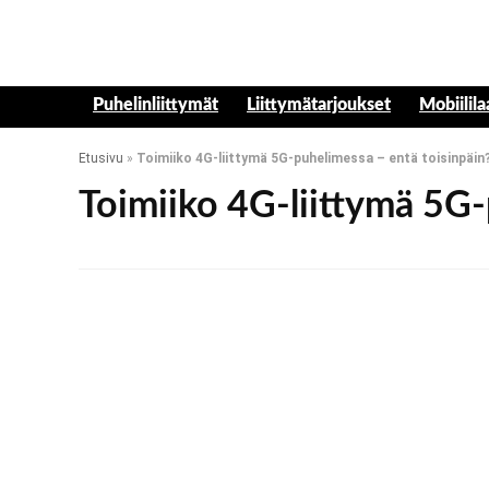
Puhelinliittymät
Liittymätarjoukset
Mobiilila
Etusivu
»
Toimiiko 4G-liittymä 5G-puhelimessa – entä toisinpäin
Toimiiko 4G-liittymä 5G-