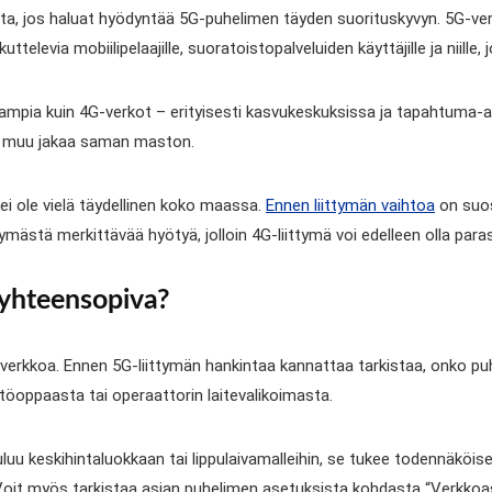
kita, jos haluat hyödyntää 5G-puhelimen täyden suorituskyvyn. 5G-v
elevia mobiilipelaajille, suoratoistopalveluiden käyttäjille ja niille, 
pia kuin 4G-verkot – erityisesti kasvukeskuksissa ja tapahtuma-alue
ni muu jakaa saman maston.
ei ole vielä täydellinen koko maassa.
Ennen liittymän vaihtoa
on suos
ttymästä merkittävää hyötyä, jolloin 4G-liittymä voi edelleen olla par
-yhteensopiva?
G-verkkoa. Ennen 5G-liittymän hankintaa kannattaa tarkistaa, onko 
yttöoppaasta tai operaattorin laitevalikoimasta.
luu keskihintaluokkaan tai lippulaivamalleihin, se tukee todennäköis
oit myös tarkistaa asian puhelimen asetuksista kohdasta “Verkkoase