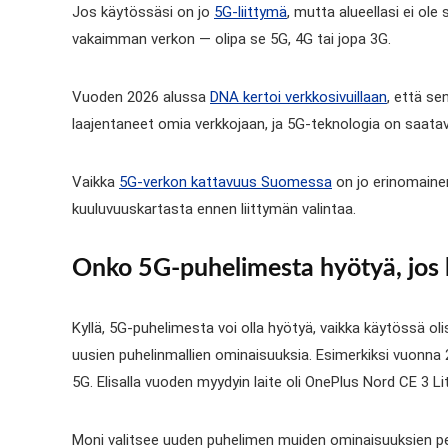
Jos käytössäsi on jo
5G-liittymä
, mutta alueellasi ei ol
vakaimman verkon — olipa se 5G, 4G tai jopa 3G.
Vuoden 2026 alussa
DNA kertoi verkkosivuillaan
, että se
laajentaneet omia verkkojaan, ja 5G-teknologia on saatavil
Vaikka
5G-verkon kattavuus Suomessa
on jo erinomaine
kuuluvuuskartasta ennen liittymän valintaa.
Onko 5G-puhelimesta hyötyä, jos 
Kyllä, 5G-puhelimesta voi olla hyötyä, vaikka käytössä ol
uusien puhelinmallien ominaisuuksia. Esimerkiksi vuonna 
5G. Elisalla vuoden myydyin laite oli OnePlus Nord CE 3 Li
Moni valitsee uuden puhelimen muiden ominaisuuksien 