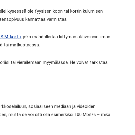
ellei kyseessä ole fyysisen koon tai kortin kulumisen
teensopivuus kannattaa varmistaa.
 SIM-kortti
, joka mahdollistaa liittymän aktivoinnin ilman
sä tai matkustaessa.
iisi tai vierailemaan myymälässä. He voivat tarkistaa
 verkkoselailuun, sosiaaliseen mediaan ja videoiden
n, mutta se voi silti olla esimerkiksi 100 Mbit/s – mikä