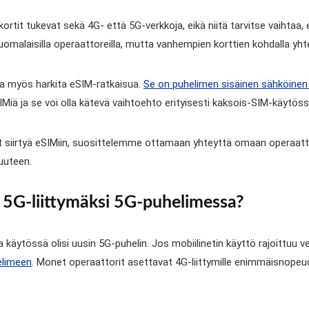
ortit tukevat sekä 4G- että 5G-verkkoja, eikä niitä tarvitse vaihtaa, 
malaisilla operaattoreilla, mutta vanhempien korttien kohdalla yh
aa myös harkita eSIM-ratkaisua.
Se on puhelimen sisäinen sähköinen
IMiä ja se voi olla kätevä vaihtoehto erityisesti kaksois-SIM-käytös
t siirtyä eSIMiin, suosittelemme ottamaan yhteyttä omaan operaattor
 uuteen.
ä 5G-liittymäksi 5G-puhelimessa?
ikka käytössä olisi uusin 5G-puhelin. Jos mobiilinetin käyttö rajoittuu
elimeen
. Monet operaattorit asettavat 4G-liittymille enimmäisnopeude