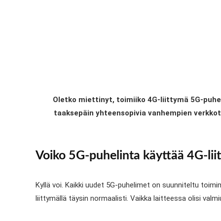
Oletko miettinyt, toimiiko 4G-liittymä 5G-puh
taaksepäin yhteensopivia vanhempien verkkot
Voiko 5G-puhelinta käyttää 4G-lii
Kyllä voi. Kaikki uudet 5G-puhelimet on suunniteltu toim
liittymällä täysin normaalisti. Vaikka laitteessa olisi va