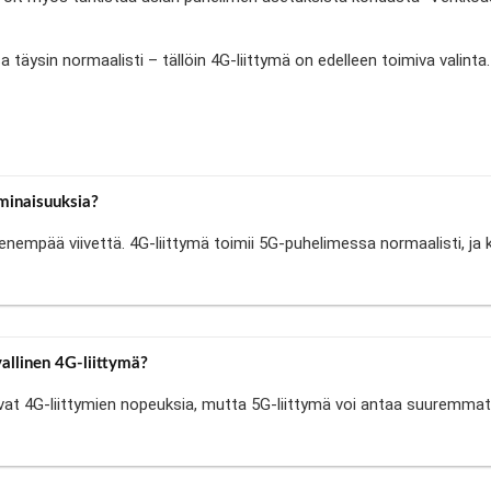
sa täysin normaalisti – tällöin 4G-liittymä on edelleen toimiva valinta.
minaisuuksia?
enempää viivettä. 4G-liittymä toimii 5G-puhelimessa normaalisti, ja
llinen 4G-liittymä?
tavat 4G-liittymien nopeuksia, mutta 5G-liittymä voi antaa suurem