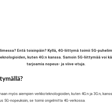
elimessa? Entä toisinpäin? Kyllä, 4G-liittymä toimii 5G-puhel
eknologioiden, kuten 4G:n kanssa. Samoin 5G-liittymää voi k
tarjoamia nopeus- ja viive-etuja.
ttymällä?
imaan myös aiempien verkkoteknologioiden, kuten 4G:n ja 3G:n, kanss
lmius 5G-nopeuksiin, se toimii ongelmitta 4G-verkossa.