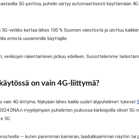
e saatavilla 5G-peittoa, puhelin siirtyy automaattisesti käyttämään 4
n 5G-verkko kattaa lähes 100 % Suomen väestöstä ja ulottuu kaikkii
la entistä useammille käyttäjille.
n, verkkojen rakentaminen jatkuu edelleen. Suosittelemme tarkistam
käytössä on vain 4G-liittymä?
isi vain 4G-liittymä. Nykyään lähes kaikki uudet älypuhelimet tukevat
2024 DNA:n myydyimpien puhelinten joukossa kärkisijoilla olivat 5G
te 5G.
perusteella — kuten paremman kameran, laadukkaamman näytön tai p