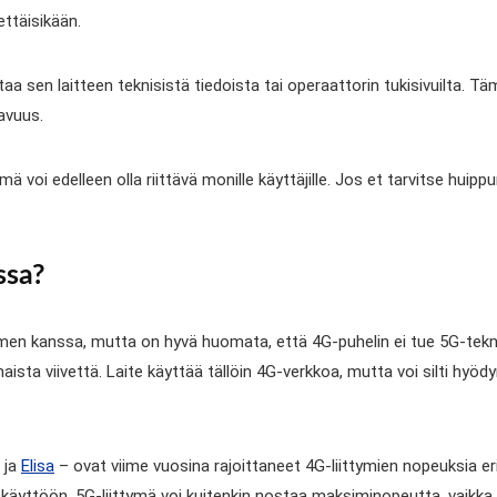
ettäisikään.
istaa sen laitteen teknisistä tiedoista tai operaattorin tukisivuilta.
tavuus.
tymä voi edelleen olla riittävä monille käyttäjille. Jos et tarvitse hui
ssa?
imen kanssa, mutta on hyvä huomata, että 4G-puhelin ei tue 5G-tekn
haista viivettä. Laite käyttää tällöin 4G-verkkoa, mutta voi silti hyö
ja
Elisa
– ovat viime vuosina rajoittaneet 4G-liittymien nopeuksia eri
skäyttöön. 5G-liittymä voi kuitenkin nostaa maksiminopeutta, vaikka i