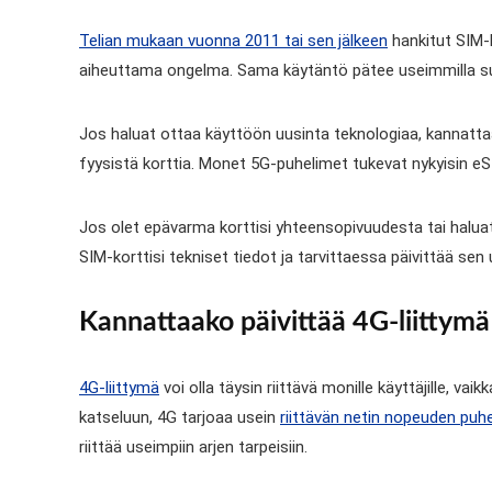
Telian mukaan vuonna 2011 tai sen jälkeen
hankitut SIM-k
aiheuttama ongelma. Sama käytäntö pätee useimmilla suo
Jos haluat ottaa käyttöön uusinta teknologiaa, kannatt
fyysistä korttia. Monet 5G-puhelimet tukevat nykyisin eS
Jos olet epävarma korttisi yhteensopivuudesta tai halua
SIM-korttisi tekniset tiedot ja tarvittaessa päivittää sen
Kannattaako päivittää 4G-liittym
4G-liittymä
voi olla täysin riittävä monille käyttäjille, va
katseluun, 4G tarjoaa usein
riittävän netin nopeuden puh
riittää useimpiin arjen tarpeisiin.