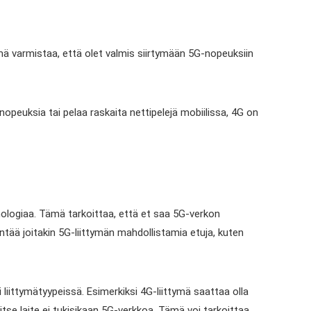
 Tämä varmistaa, että olet valmis siirtymään 5G-nopeuksiin
ppunopeuksia tai pelaa raskaita nettipelejä mobiilissa, 4G on
ologiaa. Tämä tarkoittaa, että et saa 5G-verkon
dyntää joitakin 5G-liittymän mahdollistamia etuja, kuten
 liittymätyypeissä. Esimerkiksi 4G-liittymä saattaa olla
tse laite ei tukisikaan 5G-verkkoa. Tämä voi tarkoittaa