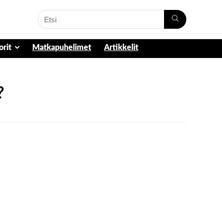
orit
Matkapuhelimet
Artikkelit
?