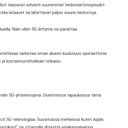
erkot tarjoavat selvästi suuremmat tiedonsiirtonopeudet
jotka lataavat tai lähettävät paljon suuria tiedostoja.
illa. Näin ollen 5G-liittymä voi parantaa
iteltavaa tarkistaa oman alueen kuuluvuus operaattorisi
as ja kustannustehokkain ratkaisu.
puhelin 5G-yhteensopiva. Useimmissa tapauksissa tämä
esti 5G-teknologiaa. Suosituissa merkeissä kuten Apple,
tukset” tai ottamalla yhteyttä asiakaspalveluun.