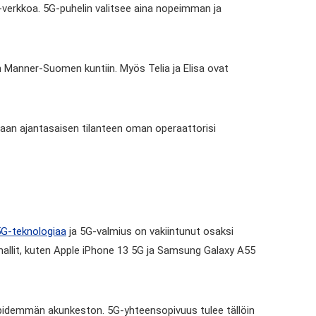
G-verkkoa. 5G-puhelin valitsee aina nopeimman ja
n Manner-Suomen kuntiin. Myös Telia ja Elisa ovat
aan ajantasaisen tilanteen oman operaattorisi
5G-teknologiaa
ja 5G-valmius on vakiintunut osaksi
-mallit, kuten Apple iPhone 13 5G ja Samsung Galaxy A55
idemmän akunkeston. 5G-yhteensopivuus tulee tällöin