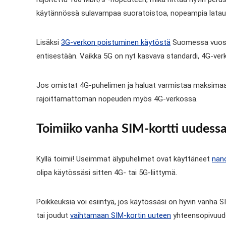
käytännössä sulavampaa suoratoistoa, nopeampia latauk
Lisäksi
3G-verkon poistuminen käytöstä
Suomessa vuosie
entisestään. Vaikka 5G on nyt kasvava standardi, 4G-verk
Jos omistat 4G-puhelimen ja haluat varmistaa maksimaalisen
rajoittamattoman nopeuden myös 4G-verkossa.
Toimiiko vanha SIM-kortti uudess
Kyllä toimii! Useimmat älypuhelimet ovat käyttäneet
nan
olipa käytössäsi sitten 4G- tai 5G-liittymä.
Poikkeuksia voi esiintyä, jos käytössäsi on hyvin vanha SI
tai joudut
vaihtamaan SIM-kortin uuteen
yhteensopivuude