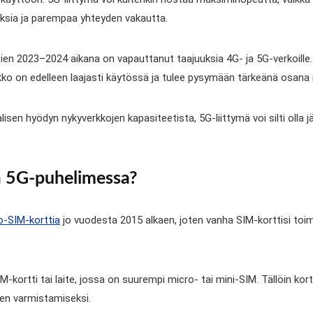
sia ja parempaa yhteyden vakautta.
n 2023–2024 aikana on vapauttanut taajuuksia 4G- ja 5G-verkoille. 
ko on edelleen laajasti käytössä ja tulee pysymään tärkeänä osana m
 hyödyn nykyverkkojen kapasiteetista, 5G-liittymä voi silti olla järk
a 5G-puhelimessa?
o-SIM-korttia
jo vuodesta 2015 alkaen, joten vanha SIM-korttisi to
M-kortti tai laite, jossa on suurempi micro- tai mini-SIM. Tällöin ko
n varmistamiseksi.