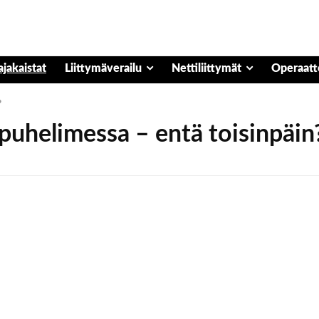
ajakaistat
Liittymäverailu
Nettiliittymät
Operaatt
?
puhelimessa – entä toisinpäin