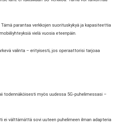
Tämä parantaa verkkojen suorituskykyä ja kapasiteettia
obiiliyhteyksiä vielä vuosia eteenpäin.
evä valinta – erityisesti, jos operaattorisi tarjoaa
imii todennäköisesti myös uudessa 5G-puhelimessasi –
rtti ei välttämättä sovi uuteen puhelimeen ilman adapteria