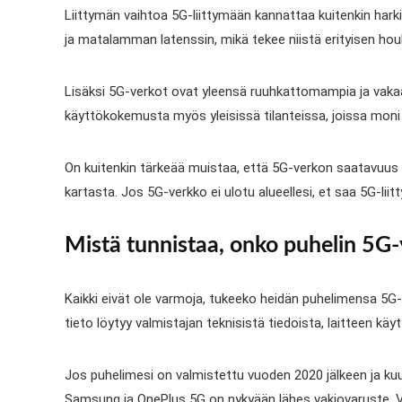
Liittymän vaihtoa 5G-liittymään kannattaa kuitenkin har
ja matalamman latenssin, mikä tekee niistä erityisen houkutt
Lisäksi 5G-verkot ovat yleensä ruuhkattomampia ja vakaam
käyttökokemusta myös yleisissä tilanteissa, joissa mo
On kuitenkin tärkeää muistaa, että 5G-verkon saatavuus 
kartasta. Jos 5G-verkko ei ulotu alueellesi, et saa 5G-lii
Mistä tunnistaa, onko puhelin 5G
Kaikki eivät ole varmoja, tukeeko heidän puhelimensa 5
tieto löytyy valmistajan teknisistä tiedoista, laitteen kä
Jos puhelimesi on valmistettu vuoden 2020 jälkeen ja kuu
Samsung ja OnePlus 5G on nykyään lähes vakiovaruste. V