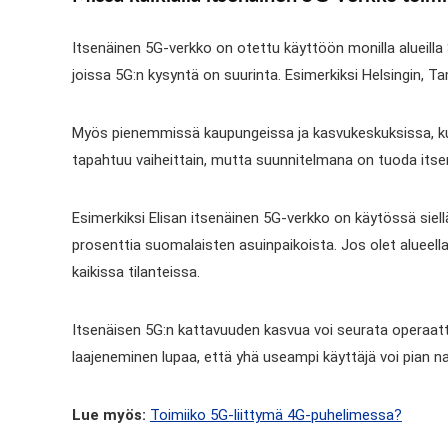
Itsenäinen 5G-verkko on otettu käyttöön monilla alueilla 
joissa 5G:n kysyntä on suurinta. Esimerkiksi Helsingin, Ta
Myös pienemmissä kaupungeissa ja kasvukeskuksissa, kut
tapahtuu vaiheittain, mutta suunnitelmana on tuoda itse
Esimerkiksi Elisan itsenäinen 5G-verkko on käytössä siell
prosenttia suomalaisten asuinpaikoista. Jos olet alueella
kaikissa tilanteissa.
Itsenäisen 5G:n kattavuuden kasvua voi seurata operaattor
laajeneminen lupaa, että yhä useampi käyttäjä voi pian 
Lue myös:
Toimiiko 5G-liittymä 4G-puhelimessa?