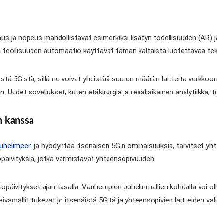
aus ja nopeus mahdollistavat esimerkiksi lisätyn todellisuuden (AR) ja
 teollisuuden automaatio käyttävät tämän kaltaista luotettavaa tek
estä 5G:stä, sillä ne voivat yhdistää suuren määrän laitteita verkk
Uudet sovellukset, kuten etäkirurgia ja reaaliaikainen analytiikka, 
n kanssa
uhelimeen
ja hyödyntää itsenäisen 5G:n ominaisuuksia, tarvitset yh
topäivityksiä, jotka varmistavat yhteensopivuuden.
topäivitykset ajan tasalla. Vanhempien puhelinmallien kohdalla voi ol
vamallit tukevat jo itsenäistä 5G:tä ja yhteensopivien laitteiden val