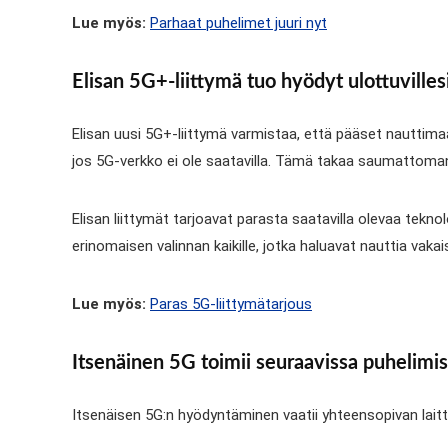
Lue myös:
Parhaat puhelimet juuri nyt
Elisan 5G+-liittymä tuo hyödyt ulottuvilles
Elisan uusi 5G+-liittymä varmistaa, että pääset nauttima
jos 5G-verkko ei ole saatavilla. Tämä takaa saumattoma
Elisan liittymät tarjoavat parasta saatavilla olevaa tekno
erinomaisen valinnan kaikille, jotka haluavat nauttia vakai
Lue myös:
Paras 5G-liittymätarjous
Itsenäinen 5G toimii seuraavissa puhelimi
Itsenäisen 5G:n hyödyntäminen vaatii yhteensopivan laitte