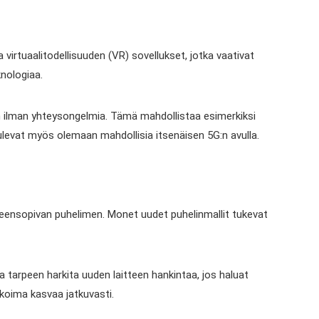
 virtuaalitodellisuuden (VR) sovellukset, jotka vaativat
nologiaa.
oon ilman yhteysongelmia. Tämä mahdollistaa esimerkiksi
tulevat myös olemaan mahdollisia itsenäisen 5G:n avulla.
teensopivan puhelimen. Monet uudet puhelinmallit tukevat
la tarpeen harkita uuden laitteen hankintaa, jos haluat
ikoima kasvaa jatkuvasti.