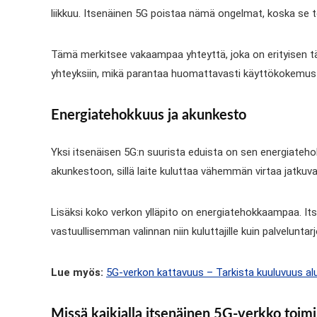
liikkuu. Itsenäinen 5G poistaa nämä ongelmat, koska se t
Tämä merkitsee vakaampaa yhteyttä, joka on erityisen tärkeä
yhteyksiin, mikä parantaa huomattavasti käyttökokemusta.
Energiatehokkuus ja akunkesto
Yksi itsenäisen 5G:n suurista eduista on sen energiateho
akunkestoon, sillä laite kuluttaa vähemmän virtaa jatkuv
Lisäksi koko verkon ylläpito on energiatehokkaampaa. It
vastuullisemman valinnan niin kuluttajille kuin palvelunt
Lue myös:
5G-verkon kattavuus – Tarkista kuuluvuus alu
Missä kaikialla itsenäinen 5G-verkko toimi