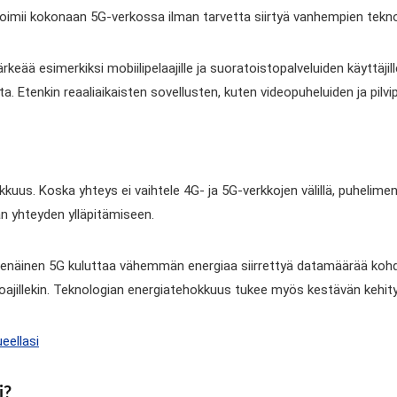
oimii kokonaan 5G-verkossa ilman tarvetta siirtyä vanhempien teknolo
ä esimerkiksi mobiilipelaajille ja suoratoistopalveluiden käyttäjille.
 Etenkin reaaliaikaisten sovellusten, kuten videopuheluiden ja pilv
kkuus. Koska yhteys ei vaihtele 4G- ja 5G-verkkojen välillä, puheli
an yhteyden ylläpitämiseen.
senäinen 5G kuluttaa vähemmän energiaa siirrettyä datamäärää kohde
arjoajillekin. Teknologian energiatehokkuus tukee myös kestävän kehity
eellasi
i?