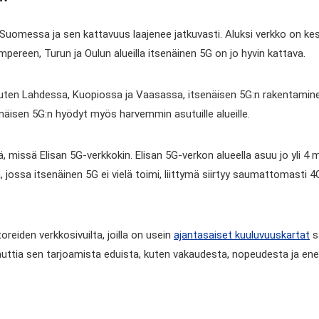
Suomessa ja sen kattavuus laajenee jatkuvasti. Aluksi verkko on kesk
mpereen, Turun ja Oulun alueilla itsenäinen 5G on jo hyvin kattava.
en Lahdessa, Kuopiossa ja Vaasassa, itsenäisen 5G:n rakentaminen
näisen 5G:n hyödyt myös harvemmin asutuille alueille.
ä, missä Elisan 5G-verkkokin. Elisan 5G-verkon alueella asuu jo yli 4 
, jossa itsenäinen 5G ei vielä toimi, liittymä siirtyy saumattomasti
eiden verkkosivuilta, joilla on usein
ajantasaiset kuuluvuuskartat
s
nauttia sen tarjoamista eduista, kuten vakaudesta, nopeudesta ja en