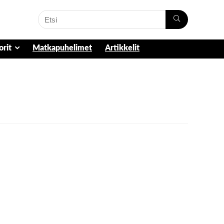
orit
Matkapuhelimet
Artikkelit