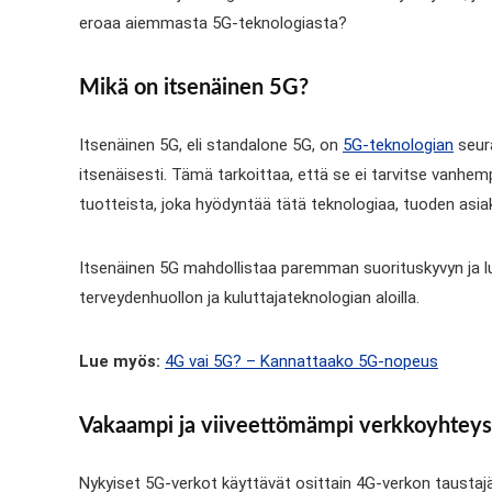
eroaa aiemmasta 5G-teknologiasta?
Mikä on itsenäinen 5G?
Itsenäinen 5G, eli standalone 5G, on
5G-teknologian
seura
itsenäisesti. Tämä tarkoittaa, että se ei tarvitse vanhe
tuotteista, joka hyödyntää tätä teknologiaa, tuoden as
Itsenäinen 5G mahdollistaa paremman suorituskyvyn ja luo
terveydenhuollon ja kuluttajateknologian aloilla.
Lue myös:
4G vai 5G? – Kannattaako 5G-nopeus
Vakaampi ja viiveettömämpi verkkoyhteys
Nykyiset 5G-verkot käyttävät osittain 4G-verkon taustajärj