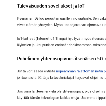
Tulevaisuuden sovellukset ja IoT
Itsenäinen 5G luo perustan uusille innovaatioille. Sen vak
viiveettömän yhteyden. Myös itseohjautuvat ajoneuvot ja
IoT-laitteet (Internet of Things) hyötyvät myös itsenäis
älykotien ja -kaupunkien entistä tehokkaamman toiminnan. 
Puhelimen yhteensopivuus itsenäisen 5G:
Jotta voit saada entistä
nopeamman rajattoman netin p
jo itsenäistä 5G:tä ja laitevalmistajat tarjoavat ohjelmis
Jos oma laitteesi ei vielä ole yhteensopiva, pidä ohjelmis
käyttää tämän teknologian kaikkia etuja. Useimmat lippulai