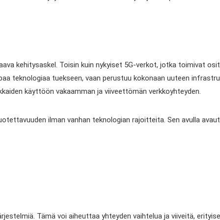
ava kehitysaskel. Toisin kuin nykyiset 5G-verkot, jotka toimivat osi
mpaa teknologiaa tuekseen, vaan perustuu kokonaan uuteen infrastru
iakkaiden käyttöön vakaamman ja viiveettömän verkkoyhteyden.
tettavuuden ilman vanhan teknologian rajoitteita. Sen avulla avautu
estelmiä. Tämä voi aiheuttaa yhteyden vaihtelua ja viiveitä, erityise