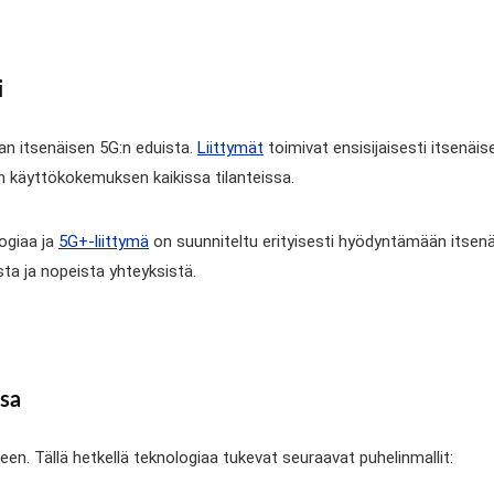
i
an itsenäisen 5G:n eduista.
Liittymät
toimivat ensisijaisesti itsenäi
n käyttökokemuksen kaikissa tilanteissa.
logiaa ja
5G+-liittymä
on suunniteltu erityisesti hyödyntämään itsen
sta ja nopeista yhteyksistä.
ssa
en. Tällä hetkellä teknologiaa tukevat seuraavat puhelinmallit: