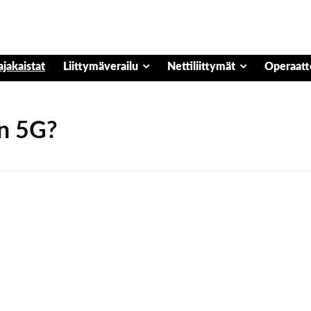
ajakaistat
Liittymäverailu
Nettiliittymät
Operaatt
en 5G?