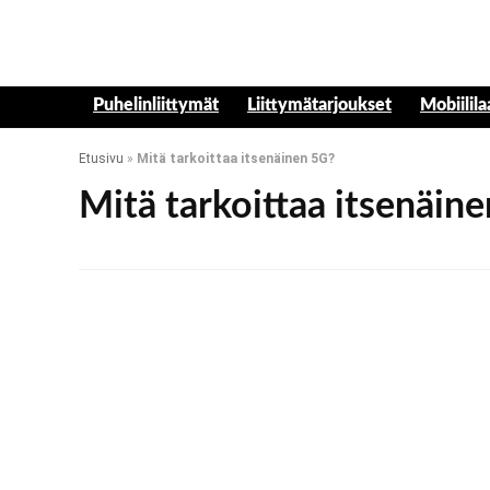
Puhelinliittymät
Liittymätarjoukset
Mobiilila
Etusivu
»
Mitä tarkoittaa itsenäinen 5G?
Mitä tarkoittaa itsenäin