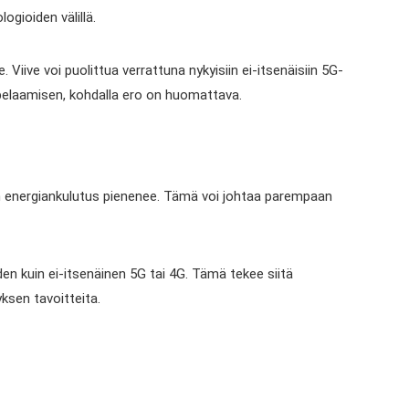
gioiden välillä.
 Viive voi puolittua verrattuna nykyisiin ei-itsenäisiin 5G-
ipelaamisen, kohdalla ero on huomattava.
men energiankulutus pienenee. Tämä voi johtaa parempaan
n kuin ei-itsenäinen 5G tai 4G. Tämä tekee siitä
ksen tavoitteita.