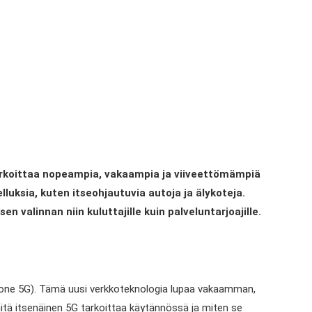
tarkoittaa nopeampia, vakaampia ja viiveettömämpiä
lluksia, kuten itseohjautuvia autoja ja älykoteja.
 valinnan niin kuluttajille kuin palveluntarjoajille.
dalone 5G). Tämä uusi verkkoteknologia lupaa vakaamman,
mitä itsenäinen 5G tarkoittaa käytännössä ja miten se