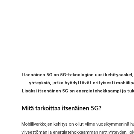
Itsenäinen 5G on 5G-teknologian uusi kehitysaskel
yhteyksiä, jotka hyödyttävät erityisesti mobiilip
Lisäksi itsenäinen 5G on energiatehokkaampi ja tukee
Mitä tarkoittaa itsenäinen 5G?
Mobiiliverkkojen kehitys on ollut viime vuosikymmeninä 
viiveettömän ja energiatehokkaamman nettiyhteyden, joka 