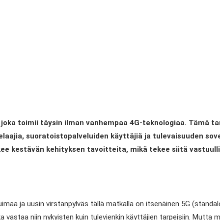
, joka toimii täysin ilman vanhempaa 4G-teknologiaa. Tämä 
elaajia, suoratoistopalveluiden käyttäjiä ja tulevaisuuden sove
 kestävän kehityksen tavoitteita, mikä tekee siitä vastuullisen
huimaa ja uusin virstanpylväs tällä matkalla on itsenäinen 5G (stan
vastaa niin nykyisten kuin tulevienkin käyttäjien tarpeisiin. Mutta 