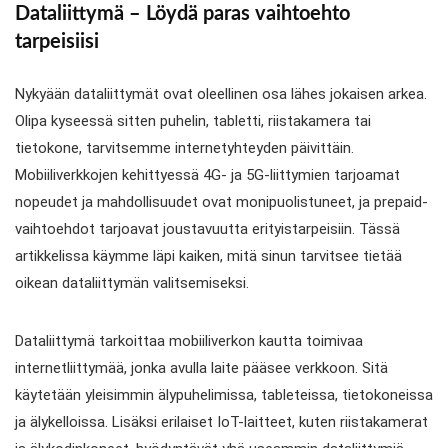
Dataliittymä – Löydä paras vaihtoehto
tarpeisiisi
Nykyään dataliittymät ovat oleellinen osa lähes jokaisen arkea.
Olipa kyseessä sitten puhelin, tabletti, riistakamera tai
tietokone, tarvitsemme internetyhteyden päivittäin.
Mobiiliverkkojen kehittyessä 4G- ja 5G-liittymien tarjoamat
nopeudet ja mahdollisuudet ovat monipuolistuneet, ja prepaid-
vaihtoehdot tarjoavat joustavuutta erityistarpeisiin. Tässä
artikkelissa käymme läpi kaiken, mitä sinun tarvitsee tietää
oikean dataliittymän valitsemiseksi.
Dataliittymä tarkoittaa mobiiliverkon kautta toimivaa
internetliittymää, jonka avulla laite pääsee verkkoon. Sitä
käytetään yleisimmin älypuhelimissa, tableteissa, tietokoneissa
ja älykelloissa. Lisäksi erilaiset IoT-laitteet, kuten riistakamerat