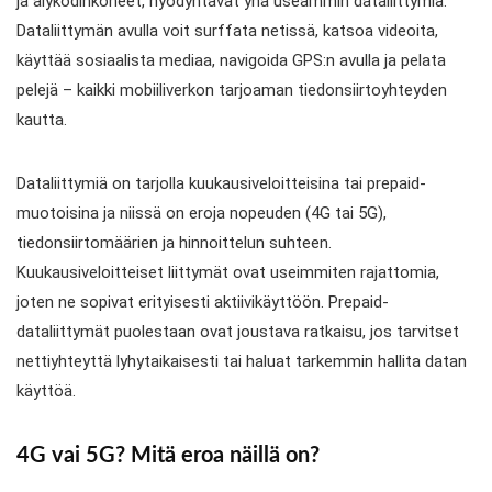
ja älykodinkoneet, hyödyntävät yhä useammin dataliittymiä.
Dataliittymän avulla voit surffata netissä, katsoa videoita,
käyttää sosiaalista mediaa, navigoida GPS:n avulla ja pelata
pelejä – kaikki mobiiliverkon tarjoaman tiedonsiirtoyhteyden
kautta.
Dataliittymiä on tarjolla kuukausiveloitteisina tai prepaid-
muotoisina ja niissä on eroja nopeuden (4G tai 5G),
tiedonsiirtomäärien ja hinnoittelun suhteen.
Kuukausiveloitteiset liittymät ovat useimmiten rajattomia,
joten ne sopivat erityisesti aktiivikäyttöön. Prepaid-
dataliittymät puolestaan ovat joustava ratkaisu, jos tarvitset
nettiyhteyttä lyhytaikaisesti tai haluat tarkemmin hallita datan
käyttöä.
4G vai 5G? Mitä eroa näillä on?