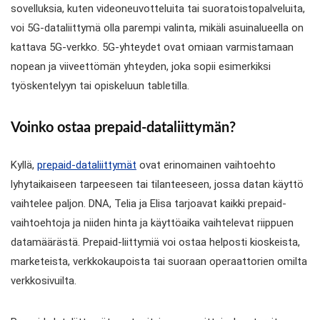
sovelluksia, kuten videoneuvotteluita tai suoratoistopalveluita,
voi 5G-dataliittymä olla parempi valinta, mikäli asuinalueella on
kattava 5G-verkko. 5G-yhteydet ovat omiaan varmistamaan
nopean ja viiveettömän yhteyden, joka sopii esimerkiksi
työskentelyyn tai opiskeluun tabletilla.
Voinko ostaa prepaid-dataliittymän?
Kyllä,
prepaid-dataliittymät
ovat erinomainen vaihtoehto
lyhytaikaiseen tarpeeseen tai tilanteeseen, jossa datan käyttö
vaihtelee paljon. DNA, Telia ja Elisa tarjoavat kaikki prepaid-
vaihtoehtoja ja niiden hinta ja käyttöaika vaihtelevat riippuen
datamäärästä. Prepaid-liittymiä voi ostaa helposti kioskeista,
marketeista, verkkokaupoista tai suoraan operaattorien omilta
verkkosivuilta.