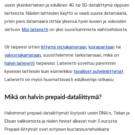
usein yksinkertainen ja edullinen 4G tai 5G-dataliittymä riippuen
laitteesta. Näiden laitteiden käyttö ei vaadi suuria datamääriä,
joten pieni datamäärä riittää yleensä hyvin kuvien ja videoiden
siirtoon.
Moi laitenetti
on yksi suosituimmista vaihtoehdoista.
Oli tarpeesi sitten
liittymä riistakameraan
,
koirapantaan
tai
valvontakameraan
, suosittelemme tarkistamaan, mikä on
halvin laitenetti
tarpeisiisi. Laitenetti soveltuu paremmin
kyseisiin laitteisiin kuin esimerkiksi
tavalliset puhelinliittymät
.
Laitenetti on myös huomattavasti edullisempi ratkaisu.
Mikä on halvin prepaid-dataliittymä?
Halvimmat prepaid-dataliittymät löytyvät usein DNA:n, Telian ja
Elisan valikoimista ja niiden hinnat alkavat noin 5 eurosta.
Prepaid-liittymät ovat erityisen kustannustehokkaita