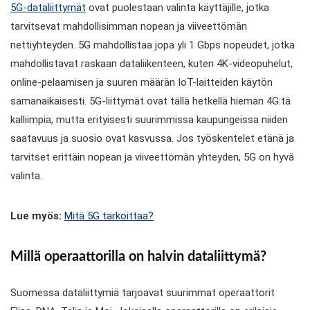
5G-dataliittymät
ovat puolestaan valinta käyttäjille, jotka
tarvitsevat mahdollisimman nopean ja viiveettömän
nettiyhteyden. 5G mahdollistaa jopa yli 1 Gbps nopeudet, jotka
mahdollistavat raskaan dataliikenteen, kuten 4K-videopuhelut,
online-pelaamisen ja suuren määrän IoT-laitteiden käytön
samanaikaisesti. 5G-liittymät ovat tällä hetkellä hieman 4G:tä
kalliimpia, mutta erityisesti suurimmissa kaupungeissa niiden
saatavuus ja suosio ovat kasvussa. Jos työskentelet etänä ja
tarvitset erittäin nopean ja viiveettömän yhteyden, 5G on hyvä
valinta.
Lue myös:
Mitä 5G tarkoittaa?
Millä operaattorilla on halvin dataliittymä?
Suomessa dataliittymiä tarjoavat suurimmat operaattorit