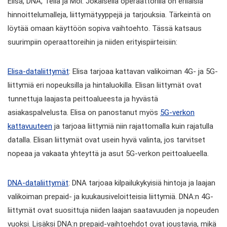
Elisa, DNA, Telia ja Moi. Jokaisella operaattorilla on erilaisia
hinnoittelumalleja, liittymätyyppejä ja tarjouksia. Tärkeintä on
löytää omaan käyttöön sopiva vaihtoehto. Tässä katsaus
suurimpiin operaattoreihin ja niiden erityispiirteisiin:
Elisa-dataliittymät
: Elisa tarjoaa kattavan valikoiman 4G- ja 5G-
liittymiä eri nopeuksilla ja hintaluokilla. Elisan liittymät ovat
tunnettuja laajasta peittoalueesta ja hyvästä
asiakaspalvelusta. Elisa on panostanut myös
5G-verkon
kattavuuteen
ja tarjoaa liittymiä niin rajattomalla kuin rajatulla
datalla. Elisan liittymät ovat usein hyvä valinta, jos tarvitset
nopeaa ja vakaata yhteyttä ja asut 5G-verkon peittoalueella.
DNA-dataliittymät
: DNA tarjoaa kilpailukykyisiä hintoja ja laajan
valikoiman prepaid- ja kuukausiveloitteisia liittymiä. DNA:n 4G-
liittymät ovat suosittuja niiden laajan saatavuuden ja nopeuden
vuoksi. Lisäksi DNA:n prepaid-vaihtoehdot ovat joustavia, mikä