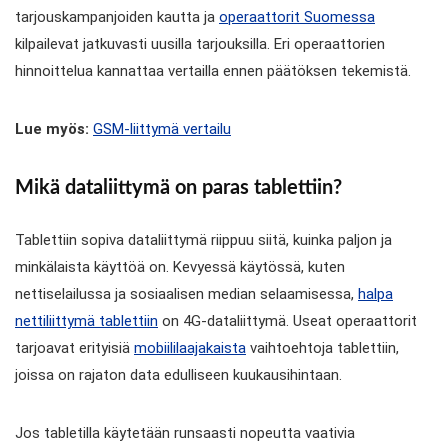
tarjouskampanjoiden kautta ja
operaattorit Suomessa
kilpailevat jatkuvasti uusilla tarjouksilla. Eri operaattorien
hinnoittelua kannattaa vertailla ennen päätöksen tekemistä.
Lue myös:
GSM-liittymä vertailu
Mikä dataliittymä on paras tablettiin?
Tablettiin sopiva dataliittymä riippuu siitä, kuinka paljon ja
minkälaista käyttöä on. Kevyessä käytössä, kuten
nettiselailussa ja sosiaalisen median selaamisessa,
halpa
nettiliittymä tablettiin
on 4G-dataliittymä. Useat operaattorit
tarjoavat erityisiä
mobiililaajakaista
vaihtoehtoja tablettiin,
joissa on rajaton data edulliseen kuukausihintaan.
Jos tabletilla käytetään runsaasti nopeutta vaativia