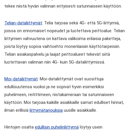
tekee niistä hyvän valinnan erityisesti satunnaiseen käyttöön.
Telian-dataliittymät
: Telia tarjoaa sekä 4G- että 5G-liittymiä,
joissa on erinomaiset nopeudet ja luotettava peittoalue. Telian
liittymien vahvuutena on kattava valikoima erilaisia paketteja,
joista löytyy sopiva vaihtoehto monenlaisiin käyttötarpeisiin.
Telian asiakaspalvelu ja laajat peittoalueet tekevät siitä
luotettavan valinnan niin 4G- kuin 5G-dataliittymissä.
Moi-dataliittymät
: Moi-dataliittymät ovat suosittuja
edullisuutensa vuoksi ja ne sopivat hyvin esimerkiksi
puhelimeen, reitittimeen, riistakameraan tai satunnaiseen
käyttöön. Moi tarjoaa kaikille asiakkaille samat edulliset hinnat,
ilman erillisiä
liittymätarjouksia
uusille asiakkaille.
Hintojen osalta
edullisin puhelinliittymä
löytyy usein