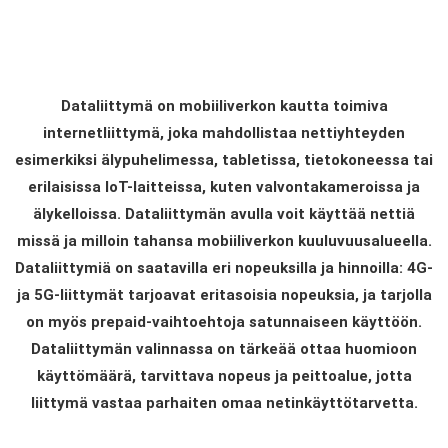
Dataliittymä on mobiiliverkon kautta toimiva
internetliittymä, joka mahdollistaa nettiyhteyden
esimerkiksi älypuhelimessa, tabletissa, tietokoneessa tai
erilaisissa IoT-laitteissa, kuten valvontakameroissa ja
älykelloissa. Dataliittymän avulla voit käyttää nettiä
missä ja milloin tahansa mobiiliverkon kuuluvuusalueella.
Dataliittymiä on saatavilla eri nopeuksilla ja hinnoilla: 4G-
ja 5G-liittymät tarjoavat eritasoisia nopeuksia, ja tarjolla
on myös prepaid-vaihtoehtoja satunnaiseen käyttöön.
Dataliittymän valinnassa on tärkeää ottaa huomioon
käyttömäärä, tarvittava nopeus ja peittoalue, jotta
liittymä vastaa parhaiten omaa netinkäyttötarvetta.