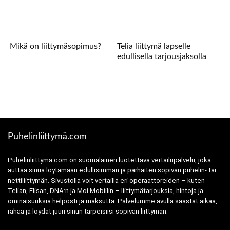
Mikä on liittymäsopimus?
Telia liittymä lapselle
edullisella tarjousjaksolla
Puhelinliittymä.com
Puhelinliittymä.com on suomalainen luotettava vertailupalvelu, joka
auttaa sinua löytämään edullisimman ja parhaiten sopivan puhelin- tai
nettiliittymän. Sivustolla voit vertailla eri operaattoreiden – kuten
Telian, Elisan, DNA:n ja Moi Mobiilin – liittymätarjouksia, hintoja ja
ominaisuuksia helposti ja maksutta. Palvelumme avulla säästät aikaa,
rahaa ja löydät juuri sinun tarpeisiisi sopivan liittymän.