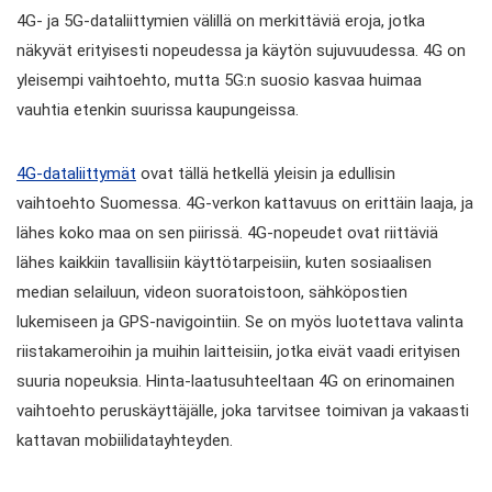
4G- ja 5G-dataliittymien välillä on merkittäviä eroja, jotka
näkyvät erityisesti nopeudessa ja käytön sujuvuudessa. 4G on
yleisempi vaihtoehto, mutta 5G:n suosio kasvaa huimaa
vauhtia etenkin suurissa kaupungeissa.
4G-dataliittymät
ovat tällä hetkellä yleisin ja edullisin
vaihtoehto Suomessa. 4G-verkon kattavuus on erittäin laaja, ja
lähes koko maa on sen piirissä. 4G-nopeudet ovat riittäviä
lähes kaikkiin tavallisiin käyttötarpeisiin, kuten sosiaalisen
median selailuun, videon suoratoistoon, sähköpostien
lukemiseen ja GPS-navigointiin. Se on myös luotettava valinta
riistakameroihin ja muihin laitteisiin, jotka eivät vaadi erityisen
suuria nopeuksia. Hinta-laatusuhteeltaan 4G on erinomainen
vaihtoehto peruskäyttäjälle, joka tarvitsee toimivan ja vakaasti
kattavan mobiilidatayhteyden.