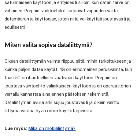
satunnaiseen käyttöön ja erityisesti silloin, kun datan tarve on
vähäinen. Prepaid-vaihtoehdot tarjoavat vapauden valita
datamäärän ja käyttöajan, joten niitä voi käyttää joustavasti ja
edullisesti.
Miten valita sopiva dataliittymä?
Oikean dataliittymän valinta riippuu siitä, mihin tarkoitukseen ja
kuinka paljon dataa käytät. 4G on erinomainen perusvalinta, kun
taas 5G on ihanteellinen vaativaan käyttöön. Prepaid on
joustava vaihtoehto väliaikaiseen käyttöön ja eri operaattorien
vertailu kannattaa aina ennen päätöksen tekemistä.
Dataliittymän avulla arki sujuu joustavasti ja oikein valittu
liittymä vastaa hyvin omiin käyttötarpeisiisi.
Lue myös:
Mikä on mobiililiittymä?