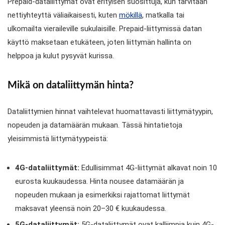
Prepaid-dataliittymät ovat erityisen suosittuja, kun tarvitaan
nettiyhteyttä väliaikaisesti, kuten
mökillä
, matkalla tai
ulkomailta vieraileville sukulaisille. Prepaid-liittymissä datan
käyttö maksetaan etukäteen, joten liittymän hallinta on
helppoa ja kulut pysyvät kurissa.
Mikä on dataliittymän hinta?
Dataliittymien hinnat vaihtelevat huomattavasti liittymätyypin,
nopeuden ja datamäärän mukaan. Tässä hintatietoja
yleisimmistä liittymätyypeistä:
4G-dataliittymät:
Edullisimmat 4G-liittymät alkavat noin 10
eurosta kuukaudessa. Hinta nousee datamäärän ja
nopeuden mukaan ja esimerkiksi rajattomat liittymät
maksavat yleensä noin 20–30 € kuukaudessa.
5G-dataliittymät:
5G-dataliittymät ovat kalliimpia kuin 4G-