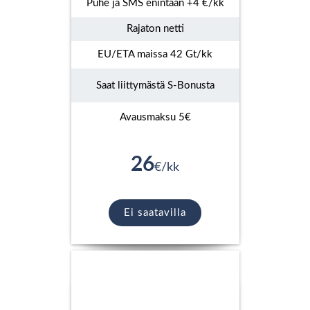
Puhe ja SMS enintään +4 €/kk
Rajaton netti
EU/ETA maissa 42 Gt/kk
Saat liittymästä S-Bonusta
Avausmaksu 5€
26
€/kk
Ei saatavilla