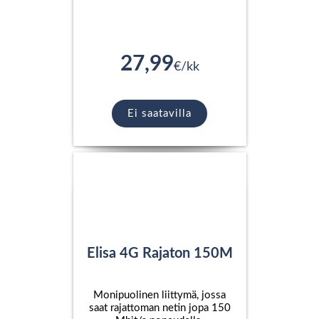
27,99
€/kk
Ei saatavilla
Elisa 4G Rajaton 150M
Monipuolinen liittymä, jossa
saat rajattoman netin jopa 150