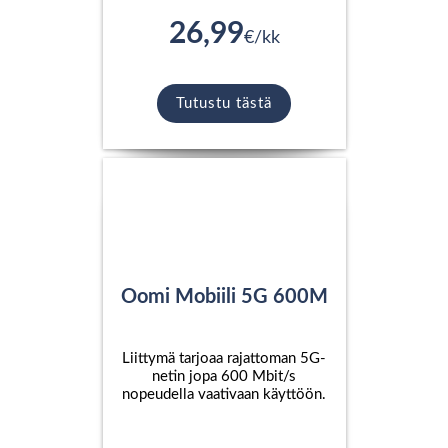
26,99
€/kk
Tutustu tästä
Oomi Mobiili 5G 600M
Liittymä tarjoaa rajattoman 5G-
netin jopa 600 Mbit/s
nopeudella vaativaan käyttöön.