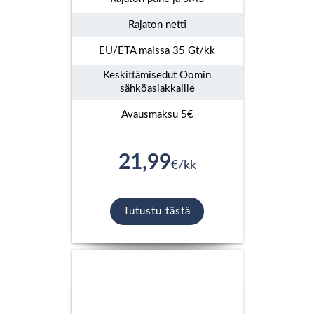
Rajaton netti
EU/ETA maissa 35 Gt/kk
Keskittämisedut Oomin
sähköasiakkaille
Avausmaksu 5€
21,99
€/kk
Tutustu tästä