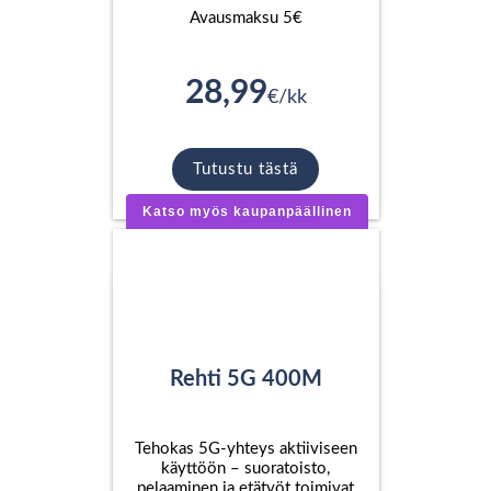
Avausmaksu 5€
28,99
€/kk
Tutustu tästä
Katso myös kaupanpäällinen
Rehti 5G 400M
Tehokas 5G-yhteys aktiiviseen
käyttöön – suoratoisto,
pelaaminen ja etätyöt toimivat