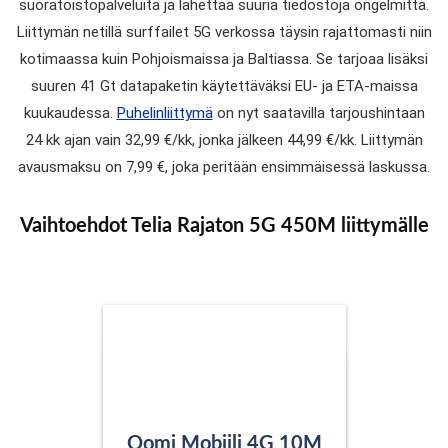
suoratoistopalveluita ja lähettää suuria tiedostoja ongelmitta.
Liittymän netillä surffailet 5G verkossa täysin rajattomasti niin
kotimaassa kuin Pohjoismaissa ja Baltiassa. Se tarjoaa lisäksi
suuren 41 Gt datapaketin käytettäväksi EU- ja ETA-maissa
kuukaudessa.
Puhelinliittymä
on nyt saatavilla tarjoushintaan
24 kk ajan vain 32,99 €/kk, jonka jälkeen 44,99 €/kk. Liittymän
avausmaksu on 7,99 €, joka peritään ensimmäisessä laskussa.
Vaihtoehdot Telia Rajaton 5G 450M liittymälle
Oomi Mobiili 4G 10M