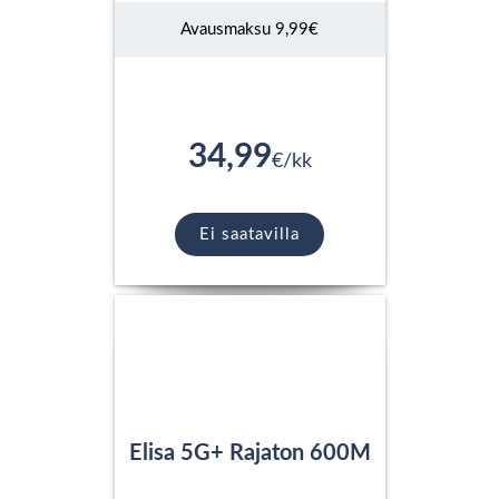
Avausmaksu 9,99€
34,99
€/kk
Ei saatavilla
Elisa 5G+ Rajaton 600M