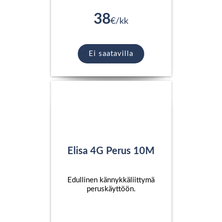
38
€/kk
Ei saatavilla
Elisa 4G Perus 10M
Edullinen kännykkäliittymä
peruskäyttöön.