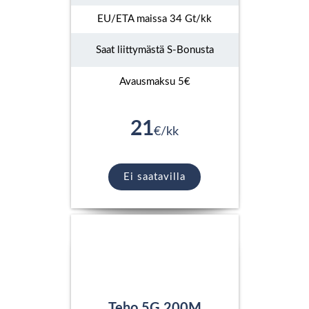
EU/ETA maissa 34 Gt/kk
Saat liittymästä S-Bonusta
Avausmaksu 5€
21
€/kk
Ei saatavilla
Teho 5G 200M