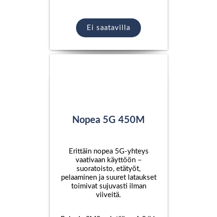
Ei saatavilla
Nopea 5G 450M
Erittäin nopea 5G-yhteys
vaativaan käyttöön –
suoratoisto, etätyöt,
pelaaminen ja suuret lataukset
toimivat sujuvasti ilman
viiveitä.