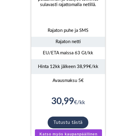
sulavasti rajattomalla netillä.
Rajaton puhe ja SMS
Rajaton netti
EU/ETA maissa 63 Gt/kk
Hinta 12kk jälkeen 38,99€/kk
Avausmaksu 5€
30,99
€/kk
Tutustu tästä
Katso myös kaupanpäällinen