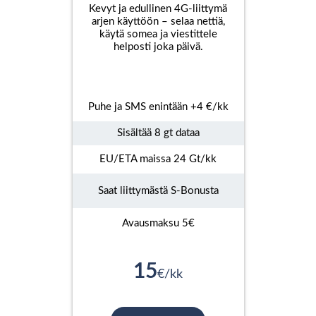
Kevyt ja edullinen 4G-liittymä
arjen käyttöön – selaa nettiä,
käytä somea ja viestittele
helposti joka päivä.
Puhe ja SMS enintään +4 €/kk
Sisältää 8 gt dataa
EU/ETA maissa 24 Gt/kk
Saat liittymästä S-Bonusta
Avausmaksu 5€
15
€/kk