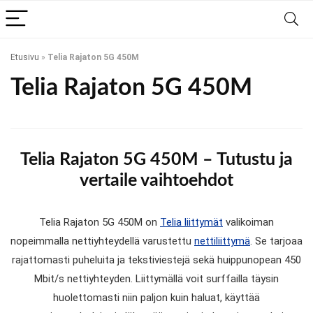
Etusivu
»
Telia Rajaton 5G 450M
Telia Rajaton 5G 450M
Telia Rajaton 5G 450M – Tutustu ja
vertaile vaihtoehdot
Telia Rajaton 5G 450M on
Telia liittymät
valikoiman
nopeimmalla nettiyhteydellä varustettu
nettiliittymä
. Se tarjoaa
rajattomasti puheluita ja tekstiviestejä sekä huippunopean 450
Mbit/s nettiyhteyden. Liittymällä voit surffailla täysin
huolettomasti niin paljon kuin haluat, käyttää