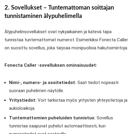
2. Sovellukset – Tuntemattoman soittajan
tunnistaminen älypuhelimella
Älypuhelinsovellukset ovat nykyaikainen ja kätevä tapa
tunnistaa tuntemattomat numerot. Esimerkiksi Fonecta Caller
on suosittu sovellus, joka tarjoaa monipuolisia hakutoimintoja.
Fonecta Caller -sovelluksen ominaisuudet:
Nimi-, numero- ja osoitetiedot:
Saat tiedot nopeasti
suoraan puhelimen näytölle.
Yritystiedot:
Voit tarkistaa myös yritysten yhteystietoja ja
aukioloaikoja.
Tuntemattomien puheluiden tunnistus:
Sovellus
tunnistaa saapuvat puhelut automaattisesti, kun
numerotiedot ovat saatavilla.