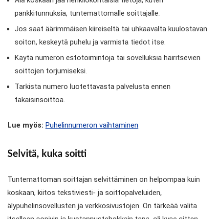
pankkitunnuksia, tuntemattomalle soittajalle.
Jos saat äärimmäisen kiireiseltä tai uhkaavalta kuulostavan
soiton, keskeytä puhelu ja varmista tiedot itse.
Käytä numeron estotoimintoja tai sovelluksia häiritsevien
soittojen torjumiseksi.
Tarkista numero luotettavasta palvelusta ennen
takaisinsoittoa.
Lue myös:
Puhelinnumeron vaihtaminen
Selvitä, kuka soitti
Tuntemattoman soittajan selvittäminen on helpompaa kuin
koskaan, kiitos tekstiviesti- ja soittopalveluiden,
älypuhelinsovellusten ja verkkosivustojen. On tärkeää valita
itselleen sopivin ja kustannustehokkain tapa, oli kyse sitten