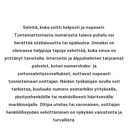
Selvitä, kuka soitti helposti ja nopeasti.
Tuntemattomasta numerosta tuleva puhelu voi
herättää uteliaisuutta tai epäluuloa. Onneksi on
olemassa helppoja tapoja selvittää, kuka sinua on
yrittänyt tavoitella. Internetin ja älypuhelinten tarjoamat
palvelut, kuten numerohaku- ja
soitonselvityssovellukset, auttavat nopeasti
tunnistamaan soittajan. Näiden työkalujen avulla voit
tarkistaa, kuuluuko numero esimerkiksi yritykselle,
yksityishenkilölle tai mahdollisesti häiritsevälle
markkinoijalle. Olitpa utelias tai varovainen, soittajan
henkilöllisyyden selvittäminen on nykyään vaivatonta ja
turvallista.