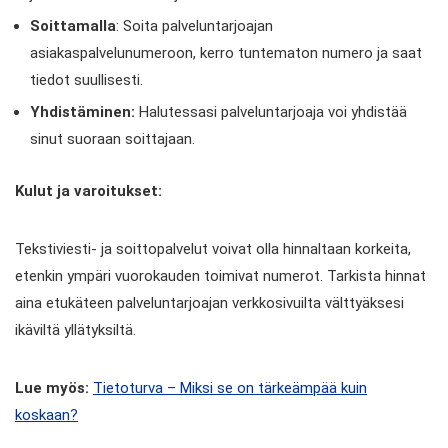
Soittamalla
: Soita palveluntarjoajan
asiakaspalvelunumeroon, kerro tuntematon numero ja saat
tiedot suullisesti.
Yhdistäminen:
Halutessasi palveluntarjoaja voi yhdistää
sinut suoraan soittajaan.
Kulut ja varoitukset:
Tekstiviesti- ja soittopalvelut voivat olla hinnaltaan korkeita,
etenkin ympäri vuorokauden toimivat numerot. Tarkista hinnat
aina etukäteen palveluntarjoajan verkkosivuilta välttyäksesi
ikäviltä yllätyksiltä.
Lue myös:
Tietoturva – Miksi se on tärkeämpää kuin
koskaan?