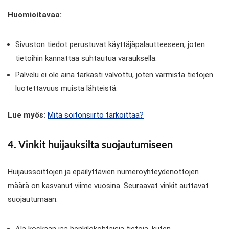
Huomioitavaa:
Sivuston tiedot perustuvat käyttäjäpalautteeseen, joten
tietoihin kannattaa suhtautua varauksella.
Palvelu ei ole aina tarkasti valvottu, joten varmista tietojen
luotettavuus muista lähteistä.
Lue myös:
Mitä soitonsiirto tarkoittaa?
4. Vinkit huijauksilta suojautumiseen
Huijaussoittojen ja epäilyttävien numeroyhteydenottojen
määrä on kasvanut viime vuosina. Seuraavat vinkit auttavat
suojautumaan:
Älä koskaan jaa henkilökohtaisia tietoja, kuten