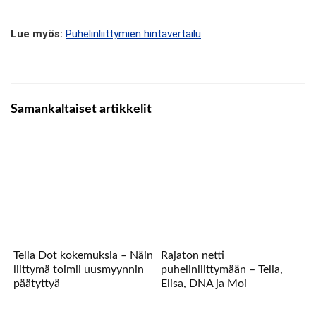
Lue myös:
Puhelinliittymien hintavertailu
Samankaltaiset artikkelit
Telia Dot kokemuksia – Näin
Rajaton netti
liittymä toimii uusmyynnin
puhelinliittymään – Telia,
päätyttyä
Elisa, DNA ja Moi