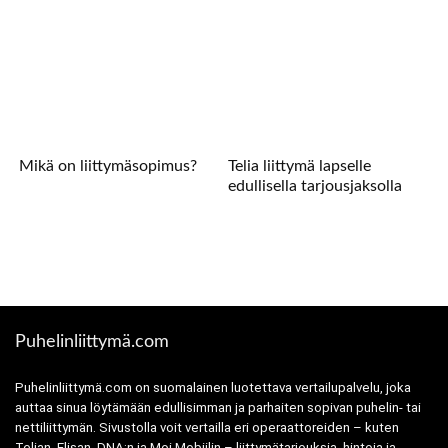
Mikä on liittymäsopimus?
Telia liittymä lapselle
edullisella tarjousjaksolla
Puhelinliittymä.com
Puhelinliittymä.com on suomalainen luotettava vertailupalvelu, joka
auttaa sinua löytämään edullisimman ja parhaiten sopivan puhelin- tai
nettiliittymän. Sivustolla voit vertailla eri operaattoreiden – kuten
Telian, Elisan, DNA:n ja Moi Mobiilin – liittymätarjouksia, hintoja ja