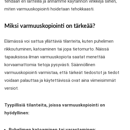
tehdään eri laitteilla ja annamme käytännön vinkkejä siihen,
miten varmuuskopiointi hoidetaan tehokkaasti.
Miksi varmuuskopiointi on tärkeää?
Elämässä voi sattua yllättäviä tilanteita, kuten puhelimen
rikkoutuminen, katoaminen tai jopa tietomurto. Näissä
tapauksissa ilman varmuuskopiota saatat menettää
korvaamattomia tietoja pysyvästi. Säännöllinen
varmuuskopiointi varmistaa, että tärkeät tiedostot ja tiedot
voidaan palauttaa ja käytettävissä ovat aina viimeisimmät
versiot.
Tyypillisiä tilanteita, joissa varmuuskopiointi on
hyödyllinen:
Puhelimen katoaminen tai varastaminen: