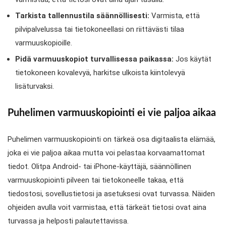
Tarkista tallennustila säännöllisesti:
Varmista, että
pilvipalvelussa tai tietokoneellasi on riittävästi tilaa
varmuuskopioille.
Pidä varmuuskopiot turvallisessa paikassa:
Jos käytät
tietokoneen kovalevyä, harkitse ulkoista kiintolevyä
lisäturvaksi.
Puhelimen varmuuskopiointi ei vie paljoa aikaa
Puhelimen varmuuskopiointi on tärkeä osa digitaalista elämää,
joka ei vie paljoa aikaa mutta voi pelastaa korvaamattomat
tiedot. Olitpa Android- tai iPhone-käyttäjä, säännöllinen
varmuuskopiointi pilveen tai tietokoneelle takaa, että
tiedostosi, sovellustietosi ja asetuksesi ovat turvassa. Näiden
ohjeiden avulla voit varmistaa, että tärkeät tietosi ovat aina
turvassa ja helposti palautettavissa.