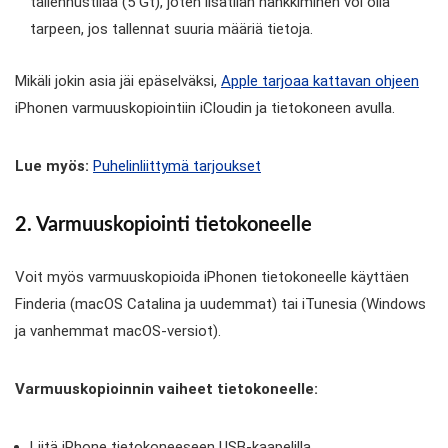
tallennustilaa (5 Gt), joten lisätilan hankkiminen voi olla
tarpeen, jos tallennat suuria määriä tietoja.
Mikäli jokin asia jäi epäselväksi,
Apple tarjoaa kattavan ohjeen
iPhonen varmuuskopiointiin iCloudin ja tietokoneen avulla.
Lue myös:
Puhelinliittymä tarjoukset
2. Varmuuskopiointi tietokoneelle
Voit myös varmuuskopioida iPhonen tietokoneelle käyttäen
Finderia (macOS Catalina ja uudemmat) tai iTunesia (Windows
ja vanhemmat macOS-versiot).
Varmuuskopioinnin vaiheet tietokoneelle:
Liitä iPhone tietokoneeseen USB-kaapelilla.