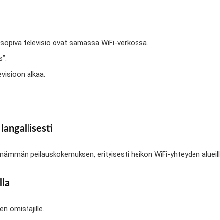
ensopiva televisio ovat samassa WiFi-verkossa.
s”.
evisioon alkaa.
langallisesti
mämmän peilauskokemuksen, erityisesti heikon WiFi-yhteyden alueill
lla
n omistajille.