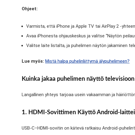
Ohjeet:
Varmista, että iPhone ja Apple TV tai AirPlay 2 -yhte
Avaa iPhonesta ohjauskeskus ja valitse “Näytön peilau
Valitse laite listalta, ja puhelimen näytön jakaminen tel
Lue myös:
Mistä halpa puhelinliittymä älypuhelimeen?
Kuinka jakaa puhelimen näyttö televisioon 
Langallinen yhteys tarjoaa usein vakaamman ja häiriöttö
1. HDMI-Sovittimen Käyttö Android-laittei
USB-C–HDMI-sovitin on kätevä ratkaisu Android-puhelinte