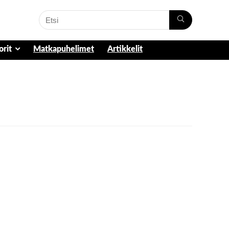
orit
Matkapuhelimet
Artikkelit