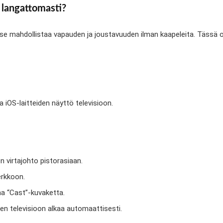
 langattomasti?
 se mahdollistaa vapauden ja joustavuuden ilman kaapeleita. Tässä
 iOS-laitteiden näyttö televisioon.
n virtajohto pistorasiaan.
erkkoon.
na “Cast”-kuvaketta.
nen televisioon alkaa automaattisesti.