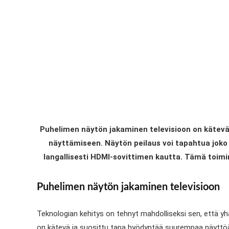
Puhelimen näytön jakaminen televisioon on kätevä
näyttämiseen. Näytön peilaus voi tapahtua joko 
langallisesti HDMI-sovittimen kautta. Tämä toim
Puhelimen näytön jakaminen televisioon
Teknologian kehitys on tehnyt mahdolliseksi sen, että y
on kätevä ja suosittu tapa hyödyntää suurempaa näyttöä 