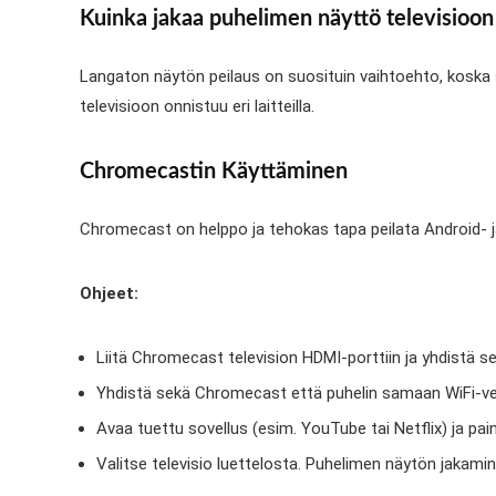
Kuinka jakaa puhelimen näyttö televisioon
Langaton näytön peilaus on suosituin vaihtoehto, koska
televisioon onnistuu eri laitteilla.
Chromecastin Käyttäminen
Chromecast on helppo ja tehokas tapa peilata Android- ja
Ohjeet:
Liitä Chromecast television HDMI-porttiin ja yhdistä se
Yhdistä sekä Chromecast että puhelin samaan WiFi-v
Avaa tuettu sovellus (esim. YouTube tai Netflix) ja pai
Valitse televisio luettelosta. Puhelimen näytön jakami