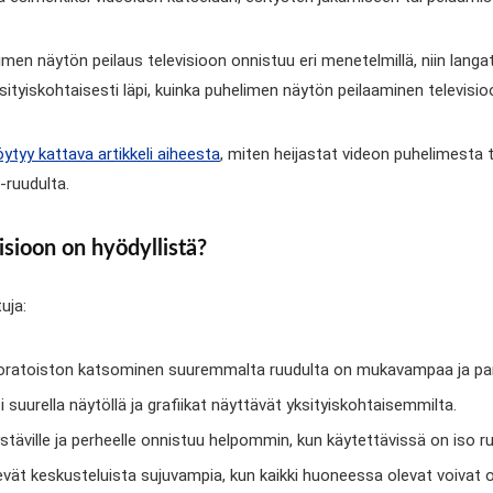
imen näytön peilaus televisioon onnistuu eri menetelmillä, niin lang
tyiskohtaisesti läpi, kuinka puhelimen näytön peilaaminen televisioo
öytyy kattava artikkeli aiheesta
, miten heijastat videon puhelimesta ta
-ruudulta.
sioon on hyödyllistä?
uja:
suoratoiston katsominen suuremmalta ruudulta on mukavampaa ja pa
suurella näytöllä ja grafiikat näyttävät yksityiskohtaisemmilta.
stäville ja perheelle onnistuu helpommin, kun käytettävissä on iso ru
vät keskusteluista sujuvampia, kun kaikki huoneessa olevat voivat os