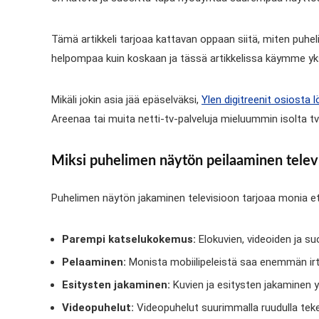
Tämä artikkeli tarjoaa kattavan oppaan siitä, miten puhel
helpompaa kuin koskaan ja tässä artikkelissa käymme yksi
Mikäli jokin asia jää epäselväksi,
Ylen digitreenit osiosta l
Areenaa tai muita netti-tv-palveluja mieluummin isolta tv
Miksi puhelimen näytön peilaaminen televi
Puhelimen näytön jakaminen televisioon tarjoaa monia et
Parempi katselukokemus:
Elokuvien, videoiden ja 
Pelaaminen:
Monista mobiilipeleistä saa enemmän irti 
Esitysten jakaminen:
Kuvien ja esitysten jakaminen y
Videopuhelut:
Videopuhelut suurimmalla ruudulla teke