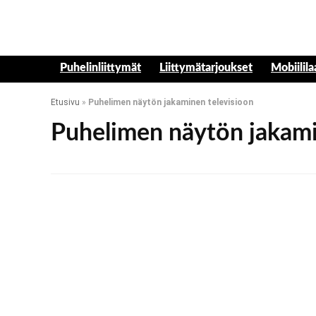
Puhelinliittymät
Liittymätarjoukset
Mobiilila
Etusivu
»
Puhelimen näytön jakaminen televisioon
Puhelimen näytön jakami