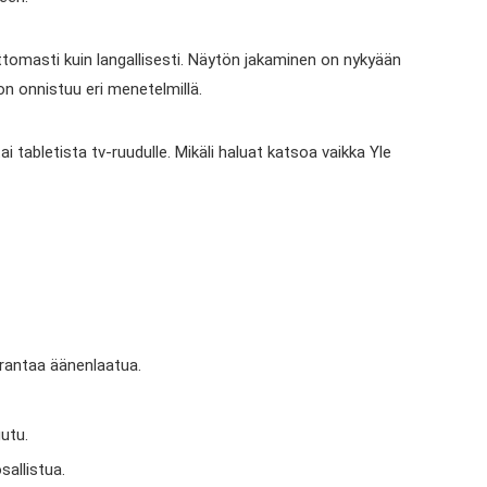
attomasti kuin langallisesti. Näytön jakaminen on nykyään
n onnistuu eri menetelmillä.
i tabletista tv-ruudulle. Mikäli haluat katsoa vaikka Yle
rantaa äänenlaatua.
utu.
allistua.