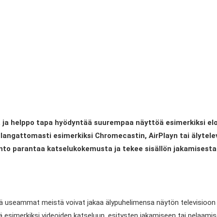
 ja helppo tapa hyödyntää suurempaa näyttöä esimerkiksi elok
langattomasti esimerkiksi Chromecastin, AirPlayn tai älytelev
into parantaa katselukokemusta ja tekee sisällön jakamisest
hä useammat meistä voivat jakaa älypuhelimensa näytön televisioon
esimerkiksi videoiden katseluun, esitysten jakamiseen tai pelaamis