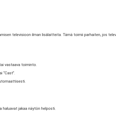
isen televisioon ilman lisälaitteita. Tämä toimii parhaiten, jos telev
 tai vastaava toiminto.
i “Cast”.
automaattisesti.
ka haluavat jakaa näytön helposti.