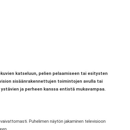
uvien katseluun, pelien pelaamiseen tai esitysten
ision sisäänrakennettujen toimintojen avulla tai
a ystävien ja perheen kanssa entistä mukavampaa.
 vaivattomasti. Puhelimen näytön jakaminen televisioon
een.