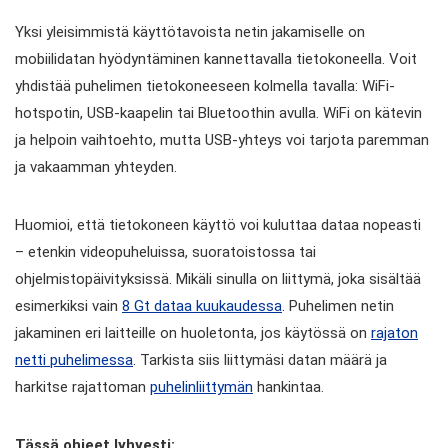
Yksi yleisimmistä käyttötavoista netin jakamiselle on
mobiilidatan hyödyntäminen kannettavalla tietokoneella. Voit
yhdistää puhelimen tietokoneeseen kolmella tavalla: WiFi-
hotspotin, USB-kaapelin tai Bluetoothin avulla. WiFi on kätevin
ja helpoin vaihtoehto, mutta USB-yhteys voi tarjota paremman
ja vakaamman yhteyden.
Huomioi, että tietokoneen käyttö voi kuluttaa dataa nopeasti
– etenkin videopuheluissa, suoratoistossa tai
ohjelmistopäivityksissä. Mikäli sinulla on liittymä, joka sisältää
esimerkiksi vain
8 Gt dataa kuukaudessa
. Puhelimen netin
jakaminen eri laitteille on huoletonta, jos käytössä on
rajaton
netti puhelimessa
. Tarkista siis liittymäsi datan määrä ja
harkitse rajattoman
puhelinliittymän
hankintaa.
Tässä ohjeet lyhyesti: