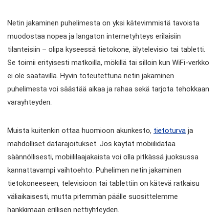
Netin jakaminen puhelimesta on yksi kätevimmistä tavoista
muodostaa nopea ja langaton internetyhteys erilaisiin
tilanteisiin – olipa kyseessä tietokone, älytelevisio tai tabletti.
Se toimii erityisesti matkoilla, mökillä tai silloin kun WiFi-verkko
ei ole saatavilla. Hyvin toteutettuna netin jakaminen
puhelimesta voi säästää aikaa ja rahaa sekä tarjota tehokkaan
varayhteyden.
Muista kuitenkin ottaa huomioon akunkesto,
tietoturva
ja
mahdolliset datarajoitukset. Jos käytät mobiilidataa
säännöllisesti, mobiililaajakaista voi olla pitkässä juoksussa
kannattavampi vaihtoehto. Puhelimen netin jakaminen
tietokoneeseen, televisioon tai tablettiin on kätevä ratkaisu
väliaikaisesti, mutta pitemmän päälle suosittelemme
hankkimaan erillisen nettiyhteyden.