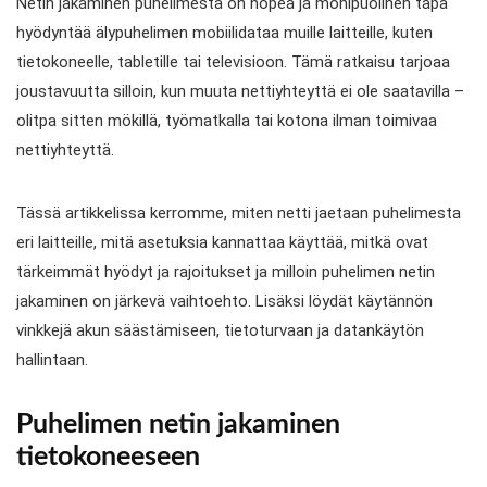
Netin jakaminen puhelimesta on nopea ja monipuolinen tapa
hyödyntää älypuhelimen mobiilidataa muille laitteille, kuten
tietokoneelle, tabletille tai televisioon. Tämä ratkaisu tarjoaa
joustavuutta silloin, kun muuta nettiyhteyttä ei ole saatavilla –
olitpa sitten mökillä, työmatkalla tai kotona ilman toimivaa
nettiyhteyttä.
Tässä artikkelissa kerromme, miten netti jaetaan puhelimesta
eri laitteille, mitä asetuksia kannattaa käyttää, mitkä ovat
tärkeimmät hyödyt ja rajoitukset ja milloin puhelimen netin
jakaminen on järkevä vaihtoehto. Lisäksi löydät käytännön
vinkkejä akun säästämiseen, tietoturvaan ja datankäytön
hallintaan.
Puhelimen netin jakaminen
tietokoneeseen