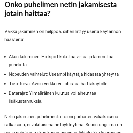
Onko puhelimen netin jakamisesta
jotain haittaa?
Vaikka jakaminen on helppoa, siihen liittyy useita käytännön
haasteita:
Akun kuluminen: Hotspot kuluttaa virtaa ja lämmittää
puhelinta.
Nopeuden vaihtelut: Useampi käyttäjä hidastaa yhteyttä.
Tietoturva: Avoin verkko voi altistaa haittakäytölle.
Datarajat: Ylimääräinen kulutus voi aiheuttaa
lisäkustannuksia.
Netin jakaminen puhelimesta toimii parhaiten väliaikaisena
ratkaisuna, ei vakituisena nettiyhteytenä. Suurin ongelma on
usein puhelimen akun kuumeneminen. Mikäli akku kuumenee