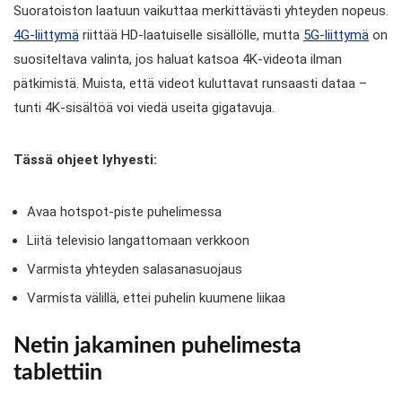
Suoratoiston laatuun vaikuttaa merkittävästi yhteyden nopeus.
4G-liittymä
riittää HD-laatuiselle sisällölle, mutta
5G-liittymä
on
suositeltava valinta, jos haluat katsoa 4K-videota ilman
pätkimistä. Muista, että videot kuluttavat runsaasti dataa –
tunti 4K-sisältöä voi viedä useita gigatavuja.
Tässä ohjeet lyhyesti:
Avaa hotspot-piste puhelimessa
Liitä televisio langattomaan verkkoon
Varmista yhteyden salasanasuojaus
Varmista välillä, ettei puhelin kuumene liikaa
Netin jakaminen puhelimesta
tablettiin