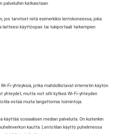
n palveluihin katkaistaan.
n, jos tarvitset niitä esimerkiksi lentokoneessa, joka
a laitteesi käyttöopas tai tukiportaali tarkempien
 Wi-Fi-yhteyksiä, jotka mahdollistavat internetin käytön
at yhteydet, mutta voit silti kytkeä Wi-Fi-yhteyden
ntotila estää muita langattomia toimintoja.
ja käyttää sosiaalisen median palveluita. On kuitenkin
apuhelinverkon kautta. Lentotilan käyttö puhelimessa