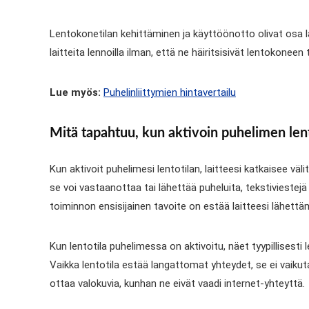
Lentokonetilan kehittäminen ja käyttöönotto olivat osa la
laitteita lennoilla ilman, että ne häiritsisivät lentokon
Lue myös:
Puhelinliittymien hintavertailu
Mitä tapahtuu, kun aktivoin puhelimen len
Kun aktivoit puhelimesi lentotilan, laitteesi katkaisee v
se voi vastaanottaa tai lähettää puheluita, tekstiviestejä
toiminnon ensisijainen tavoite on estää laitteesi lähett
Kun lentotila puhelimessa on aktivoitu, näet tyypillisesti
Vaikka lentotila estää langattomat yhteydet, se ei vaikuta 
ottaa valokuvia, kunhan ne eivät vaadi internet-yhteyttä.