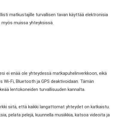
sti matkustajille turvallisen tavan käyttää elektronisia
ksi myös muissa yhteyksissä.
imesi ei enää ole yhteydessä matkapuhelinverkkoon, eikä
myös Wi-Fi, Bluetooth ja GPS deaktivoidaan. Tämän
keää lentokoneiden turvallisuuden kannalta.
rkki siitä, että kaikki langattomat yhteydet on katkaistu.
ia, pelata pelejä, kuunnella musiikkia, katsoa videoita ja