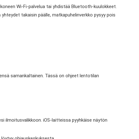
ntokoneen Wi-Fi-palvelua tai yhdistää Bluetooth-kuulokkeet.
mä yhteydet takaisin päälle, matkapuhelinverkko pysyy pois
leensä samankaltainen. Tässä on ohjeet lentotilan
si ilmoitusvalikkoon. iOS-laitteissa pyyhkäise näytön
.
e löytyy ohjauskeskuksesta.