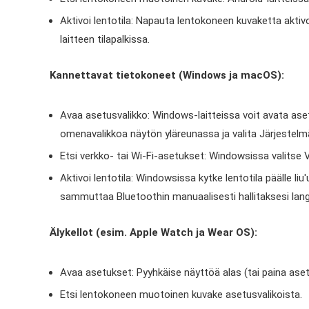
Aktivoi lentotila: Napauta lentokoneen kuvaketta aktiv
laitteen tilapalkissa.
Kannettavat tietokoneet (Windows ja macOS):
Avaa asetusvalikko: Windows-laitteissa voit avata ase
omenavalikkoa näytön yläreunassa ja valita Järjestel
Etsi verkko- tai Wi-Fi-asetukset: Windowsissa valitse 
Aktivoi lentotila: Windowsissa kytke lentotila päälle li
sammuttaa Bluetoothin manuaalisesti hallitaksesi lan
Älykellot (esim. Apple Watch ja Wear OS):
Avaa asetukset: Pyyhkäise näyttöä alas (tai paina asetu
Etsi lentokoneen muotoinen kuvake asetusvalikoista.