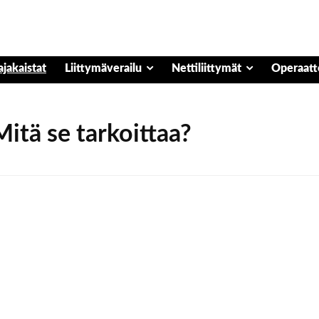
ajakaistat
Liittymäverailu
Nettiliittymät
Operaatt
itä se tarkoittaa?