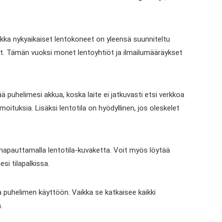
 Vaikka nykyaikaiset lentokoneet on yleensä suunniteltu
iöt. Tämän vuoksi monet lentoyhtiöt ja ilmailumääräykset
ää puhelimesi akkua, koska laite ei jatkuvasti etsi verkkoa
oituksia. Lisäksi lentotila on hyödyllinen, jos oleskelet
a napauttamalla lentotila-kuvaketta. Voit myös löytää
si tilapalkissa.
a puhelimen käyttöön. Vaikka se katkaisee kaikki
.