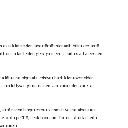
on estää laitteiden lähettämät signaalit häiritsemästä
ttomien laitteiden yleistymiseen ja siitä syntyneeseen
ta lähtevät signaalit voisivat häiritä lentokoneiden
ardeihin liittyvän ylimääräisen varovaisuuden vuoksi
, että niiden langattomat signaalit voivat aiheuttaa
Bluetooth ja GPS, deaktivoidaan. Tämä estää laitteita
oiminnan.