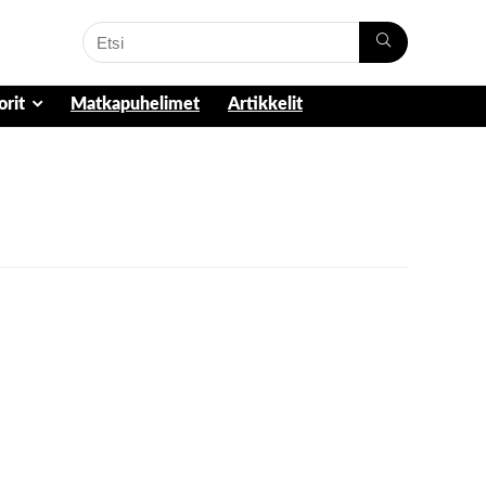
orit
Matkapuhelimet
Artikkelit