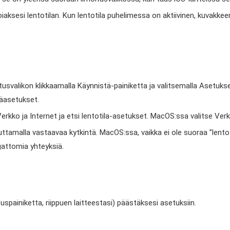
oiaksesi lentotilan. Kun lentotila puhelimessa on aktiivinen, kuvakk
tusvalikon klikkaamalla Käynnistä-painiketta ja valitsemalla Asetuk
mäasetukset.
Verkko ja Internet ja etsi lentotila-asetukset. MacOS:ssa valitse Ver
u'uttamalla vastaavaa kytkintä. MacOS:ssa, vaikka ei ole suoraa ”lentot
gattomia yhteyksiä.
spainiketta, riippuen laitteestasi) päästäksesi asetuksiin.