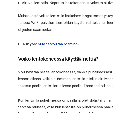
Aktivoi lentotila: Napauta lentokoneen kuvaketta aktivoi
Muista, että vaikka lentotila katkaisee langattomat yhteyd
tarjoaa Wi-Fi-palvelun. Lentotilan käyttö vaihtelee laitte
ohjeiden saamiseksi.
Lue myös:
Mitä tarkoittaa roaming?
Voiko lentokoneessa käyttää nettiä?
Voit käyttää nettiä lentokoneessa, vaikka puhelimessasi ol
lennon aikana, vaikka puhelimen lentotila olisikin aktiivi
takaisin päälle lentotilan ollessa päällä. Tämä tarkoitta
Kun lentotila puhelimessa on päällä ja olet yhdistänyt lai
tärkeää muistaa, että kun lentotila on puhelimessa päällä