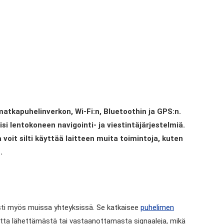
matkapuhelinverkon, Wi-Fi:n, Bluetoothin ja GPS:n.
i lentokoneen navigointi- ja viestintäjärjestelmiä.
 voit silti käyttää laitteen muita toimintoja, kuten
.
jasti myös muissa yhteyksissä. Se katkaisee
puhelimen
etta lähettämästä tai vastaanottamasta signaaleja, mikä