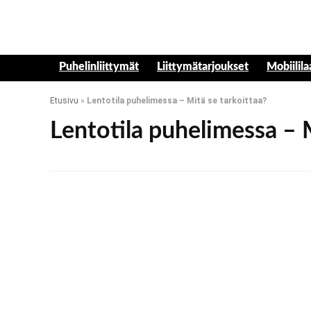
Puhelinliittymät
Liittymätarjoukset
Mobiilila
Etusivu
»
Lentotila puhelimessa – Mitä se tarkoittaa?
Lentotila puhelimessa – M