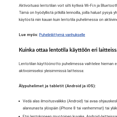
Aktivoituasi lentotilan voit silti kytkeä Wi-Fi:n ja Bluet
Tämä on hyödyllistä pitkillä lennoilla, joilla haluat pysy
käytöstä niin kauan kuin lentotila puhelimessa on aktiivin
Lue myös:
Puhelinliittymä vanhukselle
Kuinka ottaa lentotila käyttöön eri laitteis
Lentotilan käyttöönotto puhelimessa vaihtelee hieman eri
aktivoimiseksi yleisimmissä laitteissa:
Älypuhelimet ja tabletit (Android ja iOS):
Vedä alas ilmoitusvalikko (Android) tai avaa ohjauskes
alareunasta ylöspäin (iPhone 8 tai vanhemmat) tai yl
Etsi lentokoneen muotoinen kuvake. Android-laitteissa