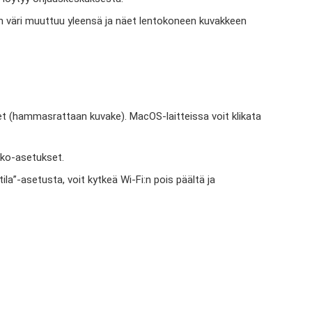
een väri muuttuu yleensä ja näet lentokoneen kuvakkeen
set (hammasrattaan kuvake). MacOS-laitteissa voit klikata
kko-asetukset.
ila”-asetusta, voit kytkeä Wi-Fi:n pois päältä ja