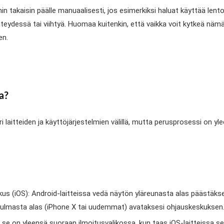
oothin takaisin päälle manuaalisesti, jos esimerkiksi haluat käyttää le
ä yhteydessä tai viihtyä. Huomaa kuitenkin, että vaikka voit kytkeä nä
en.
sa?
 laitteiden ja käyttöjärjestelmien välillä, mutta perusprosessi on y
kus (iOS): Android-laitteissa vedä näytön yläreunasta alas päästäkse
äkulmasta alas (iPhone X tai uudemmat) avataksesi ohjauskeskuksen
 se on yleensä suoraan ilmoitusvalikossa, kun taas iOS-laitteissa s