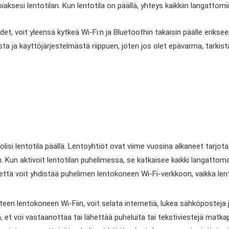
aksesi lentotilan. Kun lentotila on päällä, yhteys kaikkiin langattomii
et, voit yleensä kytkeä Wi-Fi:n ja Bluetoothin takaisin päälle eriksee
esta ja käyttöjärjestelmästä riippuen, joten jos olet epävarma, tarkist
isi lentotila päällä. Lentoyhtiöt ovat viime vuosina alkaneet tarjota
nen. Kun aktivoit lentotilan puhelimessa, se katkaisee kaikki langattom
a, että voit yhdistää puhelimen lentokoneen Wi-Fi-verkkoon, vaikka le
tteen lentokoneen Wi-Fiin, voit selata internetiä, lukea sähköposteja 
, et voi vastaanottaa tai lähettää puheluita tai tekstiviestejä matk