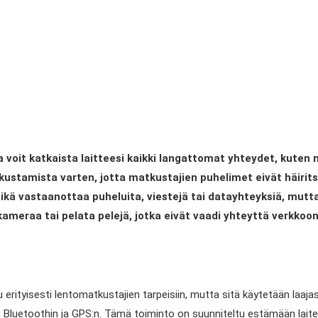
 voit katkaista laitteesi kaikki langattomat yhteydet, kuten 
stamista varten, jotta matkustajien puhelimet eivät häiritsis
 eikä vastaanottaa puheluita, viestejä tai datayhteyksiä, mutta
kameraa tai pelata pelejä, jotka eivät vaadi yhteyttä verkkoon
 erityisesti lentomatkustajien tarpeisiin, mutta sitä käytetään laa
n, Bluetoothin ja GPS:n. Tämä toiminto on suunniteltu estämään lait