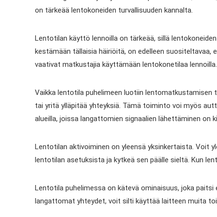
on tärkeää lentokoneiden turvallisuuden kannalta.
Lentotilan käyttö lennoilla on tärkeää, sillä lentokoneiden
kestämään tällaisia häiriöitä, on edelleen suositeltavaa,
vaativat matkustajia käyttämään lentokonetilaa lennoilla.
Vaikka lentotila puhelimeen luotiin lentomatkustamisen tar
tai yritä ylläpitää yhteyksiä. Tämä toiminto voi myös autt
alueilla, joissa langattomien signaalien lähettäminen on ki
Lentotilan aktivoiminen on yleensä yksinkertaista. Voit y
lentotilan asetuksista ja kytkeä sen päälle sieltä. Kun le
Lentotila puhelimessa on kätevä ominaisuus, joka paitsi e
langattomat yhteydet, voit silti käyttää laitteen muita to