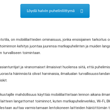
Löydä halvin puhelinliittymä
otila, on mobiililaitteiden ominaisuus, jonka ensisijainen tarkoitus 
n toiminnon kehitys juontaa juurensa matkapuhelinten ja muiden langa
 turvalliseen toimintaan.
asiantuntijat ja viranomaiset ilmaisivat huolensa siitä, että puhelimis
 suorasta häirinnästä olivat harvinaisia, ilmailualan turvallisuusstand
skit.
ustajille mahdollisuus käyttää mobiililaitteitaan lennon aikana ilman
kki laitteen langattomat toiminnot, kuten matkapuhelinverkko, Wi-Fi, 
lestaan auttaa varmistamaan lentokoneen laitteiden häiriöttömän t