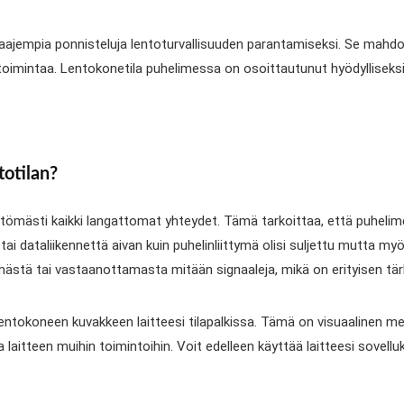
ajempia ponnisteluja lentoturvallisuuden parantamiseksi. Se mahdolli
een toimintaa. Lentokonetila puhelimessa on osoittautunut hyödyllise
totilan?
älittömästi kaikki langattomat yhteydet. Tämä tarkoittaa, että puhel
 tai dataliikennettä aivan kuin puhelinliittymä olisi suljettu mutta 
ämästä tai vastaanottamasta mitään signaaleja, mikä on erityisen tär
 lentokoneen kuvakkeen laitteesi tilapalkissa. Tämä on visuaalinen me
laitteen muihin toimintoihin. Voit edelleen käyttää laitteesi sovelluks