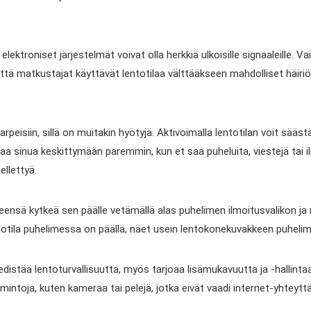
 elektroniset järjestelmät voivat olla herkkiä ulkoisille signaaleille.
 että matkustajat käyttävät lentotilaa välttääkseen mahdolliset häir
peisiin, sillä on muitakin hyötyjä. Aktivoimalla lentotilan voit sääst
aa sinua keskittymään paremmin, kun et saa puheluita, viestejä tai ilm
ellettyä.
leensä kytkeä sen päälle vetämällä alas puhelimen ilmoitusvalikon j
ntotila puhelimessa on päällä, näet usein lentokonekuvakkeen puhelime
distää lentoturvallisuutta, myös tarjoaa lisämukavuutta ja -hallinta
imintoja, kuten kameraa tai pelejä, jotka eivät vaadi internet-yhteyttä