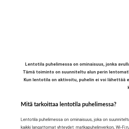
Lentotila puhelimessa on ominaisuus, jonka avulla
Tämä toiminto on suunniteltu alun perin lentomatku
Kun lentotila on aktivoitu, puhelin ei voi lähettää
Mitä tarkoittaa lentotila puhelimessa?
Lentotila puhelimessa on ominaisuus, joka on suunniteltu
kaikki langattomat yhteydet: matkapuhelinverkon, Wi-Fi: