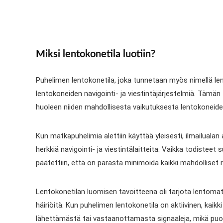
Miksi lentokonetila luotiin?
Puhelimen lentokonetila, joka tunnetaan myös nimellä lent
lentokoneiden navigointi- ja viestintäjärjestelmiä. Tämä
huoleen niiden mahdollisesta vaikutuksesta lentokoneiden
Kun matkapuhelimia alettiin käyttää yleisesti, ilmailualan 
herkkiä navigointi- ja viestintälaitteita. Vaikka todisteet
päätettiin, että on parasta minimoida kaikki mahdolliset ri
Lentokonetilan luomisen tavoitteena oli tarjota lentomatk
häiriöitä. Kun puhelimen lentokonetila on aktiivinen, kai
lähettämästä tai vastaanottamasta signaaleja, mikä puo