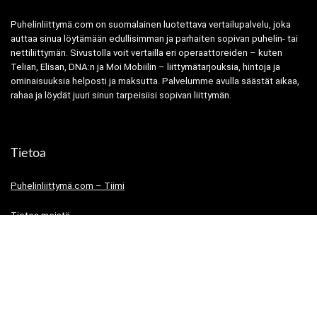
Puhelinliittymä.com on suomalainen luotettava vertailupalvelu, joka
auttaa sinua löytämään edullisimman ja parhaiten sopivan puhelin- tai
nettiliittymän. Sivustolla voit vertailla eri operaattoreiden – kuten
Telian, Elisan, DNA:n ja Moi Mobiilin – liittymätarjouksia, hintoja ja
ominaisuuksia helposti ja maksutta. Palvelumme avulla säästät aikaa,
rahaa ja löydät juuri sinun tarpeisiisi sopivan liittymän.
Tietoa
Puhelinliittymä.com – Tiimi
Tietoa meistä
Tietosuojaseloste
Käyttöehdot