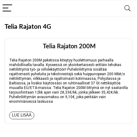
Telia Rajaton 4G
Telia Rajaton 200M
Telia Rajaton 200M paketissa kiteytyy huolettomuus parhaalla
mahdollisella tavalla. Kyseessä on yksinkertaisesti erittäin tehokas
nettiliittymä työ- ja viihdekäyttöön! Puhelinliittymä sisältää
rajattomasti puheluita ja tekstiviestejä sekä huippunopean 200 Mbit/s
nettiliittymän, vilkkaasti ja rajattomasti kotimaassa, Pohjolassa ja
Baltiassa, ja lisäksi käytössäsi on ruhtinaalliset 37 Gt nettikäyttöä
muualla EU/ETA-maissa. Telia Rajaton 200M liittymä on nyt saatavilla
tarjoushintaan 12kk ajan vain 28,33€/kk, jonka jälkeen 35,42€/kk.
Puhelinliittymän avausmaksu on 9,10€, joka peritään vain
ensimmäisessä laskussa.
LUE LISÄÄ