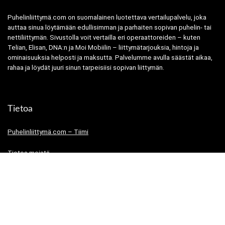
Puhelinliittymä.com on suomalainen luotettava vertailupalvelu, joka
auttaa sinua löytämään edullisimman ja parhaiten sopivan puhelin- tai
nettiliittymän. Sivustolla voit vertailla eri operaattoreiden – kuten
Telian, Elisan, DNA:n ja Moi Mobiilin – liittymätarjouksia, hintoja ja
ominaisuuksia helposti ja maksutta. Palvelumme avulla säästät aikaa,
rahaa ja löydät juuri sinun tarpeisiisi sopivan liittymän.
Tietoa
Puhelinliittymä.com – Tiimi
Tietoa meistä
Tietosuojaseloste
Käyttöehdot