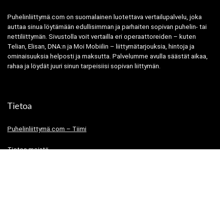
Puhelinliittymä.com on suomalainen luotettava vertailupalvelu, joka
auttaa sinua löytämään edullisimman ja parhaiten sopivan puhelin- tai
nettiliittymän. Sivustolla voit vertailla eri operaattoreiden – kuten
Telian, Elisan, DNA:n ja Moi Mobiilin – liittymätarjouksia, hintoja ja
ominaisuuksia helposti ja maksutta. Palvelumme avulla säästät aikaa,
rahaa ja löydät juuri sinun tarpeisiisi sopivan liittymän.
Tietoa
Puhelinliittymä.com – Tiimi
Tietoa meistä
Tietosuojaseloste
Käyttöehdot