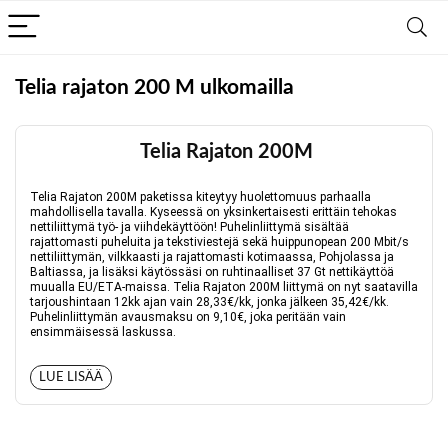
Telia rajaton 200 M ulkomailla
Telia Rajaton 200M
Telia Rajaton 200M paketissa kiteytyy huolettomuus parhaalla
mahdollisella tavalla. Kyseessä on yksinkertaisesti erittäin tehokas
nettiliittymä työ- ja viihdekäyttöön! Puhelinliittymä sisältää
rajattomasti puheluita ja tekstiviestejä sekä huippunopean 200 Mbit/s
nettiliittymän, vilkkaasti ja rajattomasti kotimaassa, Pohjolassa ja
Baltiassa, ja lisäksi käytössäsi on ruhtinaalliset 37 Gt nettikäyttöä
muualla EU/ETA-maissa. Telia Rajaton 200M liittymä on nyt saatavilla
tarjoushintaan 12kk ajan vain 28,33€/kk, jonka jälkeen 35,42€/kk.
Puhelinliittymän avausmaksu on 9,10€, joka peritään vain
ensimmäisessä laskussa.
LUE LISÄÄ