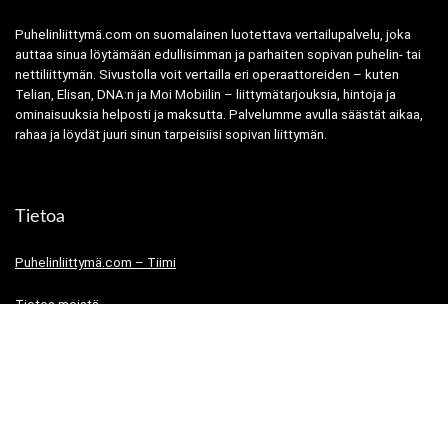
Puhelinliittymä.com on suomalainen luotettava vertailupalvelu, joka
auttaa sinua löytämään edullisimman ja parhaiten sopivan puhelin- tai
nettiliittymän. Sivustolla voit vertailla eri operaattoreiden – kuten
Telian, Elisan, DNA:n ja Moi Mobiilin – liittymätarjouksia, hintoja ja
ominaisuuksia helposti ja maksutta. Palvelumme avulla säästät aikaa,
rahaa ja löydät juuri sinun tarpeisiisi sopivan liittymän.
Tietoa
Puhelinliittymä.com – Tiimi
Tietoa meistä
Tietosuojaseloste
Käyttöehdot