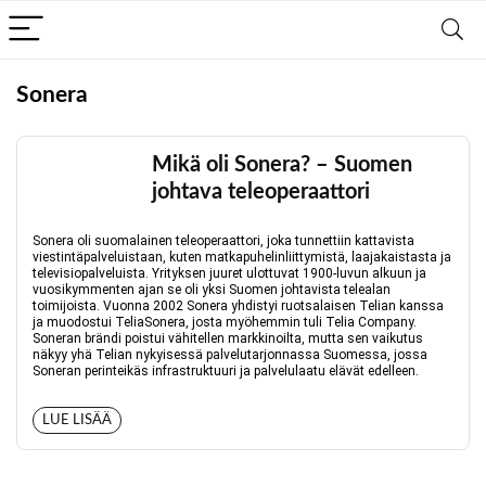
Sonera
Mikä oli Sonera? – Suomen
johtava teleoperaattori
Sonera oli suomalainen teleoperaattori, joka tunnettiin kattavista
viestintäpalveluistaan, kuten matkapuhelinliittymistä, laajakaistasta ja
televisiopalveluista. Yrityksen juuret ulottuvat 1900-luvun alkuun ja
vuosikymmenten ajan se oli yksi Suomen johtavista telealan
toimijoista. Vuonna 2002 Sonera yhdistyi ruotsalaisen Telian kanssa
ja muodostui TeliaSonera, josta myöhemmin tuli Telia Company.
Soneran brändi poistui vähitellen markkinoilta, mutta sen vaikutus
näkyy yhä Telian nykyisessä palvelutarjonnassa Suomessa, jossa
Soneran perinteikäs infrastruktuuri ja palvelulaatu elävät edelleen.
LUE LISÄÄ