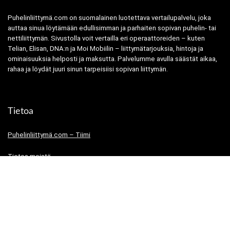
Puhelinliittymä.com on suomalainen luotettava vertailupalvelu, joka
auttaa sinua löytämään edullisimman ja parhaiten sopivan puhelin- tai
nettiliittymän. Sivustolla voit vertailla eri operaattoreiden – kuten
Telian, Elisan, DNA:n ja Moi Mobiilin – liittymätarjouksia, hintoja ja
ominaisuuksia helposti ja maksutta. Palvelumme avulla säästät aikaa,
rahaa ja löydät juuri sinun tarpeisiisi sopivan liittymän.
Tietoa
Puhelinliittymä.com – Tiimi
Tietoa meistä
Tietosuojaseloste
Käyttöehdot