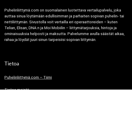
Puhelinliittymä.com on suomalainen luotettava vertailupalvelu, joka
auttaa sinua löytämään edullisimman ja parhaiten sopivan puhelin- tai
nettiliittymän. Sivustolla voit vertailla eri operaattoreiden – kuten
Telian, Elisan, DNA:n ja Moi Mobiilin – liittymätarjouksia, hintoja ja
ominaisuuksia helposti ja maksutta. Palvelumme avulla säästät aikaa,
rahaa ja löydät juuri sinun tarpeisiisi sopivan liittymän.
Tietoa
Puhelinliittymä.com – Tiimi
Tietoa meistä
Tietosuojaseloste
Käyttöehdot