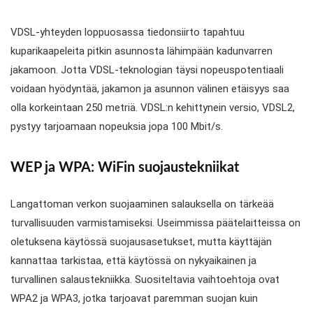
VDSL-yhteyden loppuosassa tiedonsiirto tapahtuu
kuparikaapeleita pitkin asunnosta lähimpään kadunvarren
jakamoon. Jotta VDSL-teknologian täysi nopeuspotentiaali
voidaan hyödyntää, jakamon ja asunnon välinen etäisyys saa
olla korkeintaan 250 metriä. VDSL:n kehittynein versio, VDSL2,
pystyy tarjoamaan nopeuksia jopa 100 Mbit/s.
WEP ja WPA: WiFin suojaustekniikat
Langattoman verkon suojaaminen salauksella on tärkeää
turvallisuuden varmistamiseksi. Useimmissa päätelaitteissa on
oletuksena käytössä suojausasetukset, mutta käyttäjän
kannattaa tarkistaa, että käytössä on nykyaikainen ja
turvallinen salaustekniikka. Suositeltavia vaihtoehtoja ovat
WPA2 ja WPA3, jotka tarjoavat paremman suojan kuin