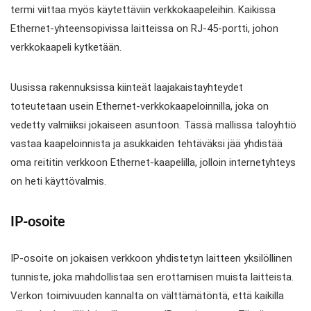
termi viittaa myös käytettäviin verkkokaapeleihin. Kaikissa
Ethernet-yhteensopivissa laitteissa on RJ-45-portti, johon
verkkokaapeli kytketään.
Uusissa rakennuksissa kiinteät laajakaistayhteydet
toteutetaan usein Ethernet-verkkokaapeloinnilla, joka on
vedetty valmiiksi jokaiseen asuntoon. Tässä mallissa taloyhtiö
vastaa kaapeloinnista ja asukkaiden tehtäväksi jää yhdistää
oma reititin verkkoon Ethernet-kaapelilla, jolloin internetyhteys
on heti käyttövalmis.
IP-osoite
IP-osoite on jokaisen verkkoon yhdistetyn laitteen yksilöllinen
tunniste, joka mahdollistaa sen erottamisen muista laitteista.
Verkon toimivuuden kannalta on välttämätöntä, että kaikilla