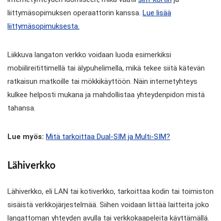
liittymäsopimuksen operaattorin kanssa.
Lue lisää
liittymäsopimuksesta.
Liikkuva langaton verkko voidaan luoda esimerkiksi
mobiilireitittimellä tai älypuhelimella, mikä tekee siitä kätevän
ratkaisun matkoille tai mökkikäyttöön. Näin internetyhteys
kulkee helposti mukana ja mahdollistaa yhteydenpidon mistä
tahansa.
Lue myös:
Mitä tarkoittaa Dual-SIM ja Multi-SIM?
Lähiverkko
Lähiverkko, eli LAN tai kotiverkko, tarkoittaa kodin tai toimiston
sisäistä verkkojärjestelmää. Siihen voidaan liittää laitteita joko
langattoman yhteyden avulla tai verkkokaapeleita käyttämällä.