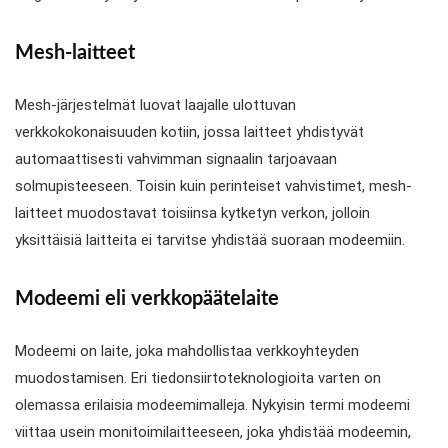
Mesh-laitteet
Mesh-järjestelmät luovat laajalle ulottuvan
verkkokokonaisuuden kotiin, jossa laitteet yhdistyvät
automaattisesti vahvimman signaalin tarjoavaan
solmupisteeseen. Toisin kuin perinteiset vahvistimet, mesh-
laitteet muodostavat toisiinsa kytketyn verkon, jolloin
yksittäisiä laitteita ei tarvitse yhdistää suoraan modeemiin.
Modeemi eli verkkopäätelaite
Modeemi on laite, joka mahdollistaa verkkoyhteyden
muodostamisen. Eri tiedonsiirtoteknologioita varten on
olemassa erilaisia modeemimalleja. Nykyisin termi modeemi
viittaa usein monitoimilaitteeseen, joka yhdistää modeemin,