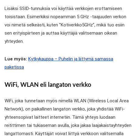
Lisäksi SSID-tunnuksia voi käyttää verkkojen erottamiseen
toisistaan. Esimerkiksi nopeamman 5 GHz -taajuuden verkon
voi nimetä selkeästi, kuten ”Kotiverkko5GHz”, mikä tuo esiin
sen erityispiirteen ja auttaa käyttäjiä valitsemaan oikean
yhteyden.
Lue myös:
Kytkykauppa – Puhelin ja liittymä samassa
paketissa
WiFi, WLAN eli langaton verkko
WiFi, joka tunnetaan myös nimellä WLAN (Wireless Local Area
Network), on paikallinen langaton verkko, joka yhdistää WiFi-
yhteensopivat laitteet internetiin. Tämä yhteys luodaan
reitittimen tai tukiaseman avulla, joka jakaa laajakaistayhteyden
langattomasti. Käyttäjät voivat liittyä verkkoon valitsemalla