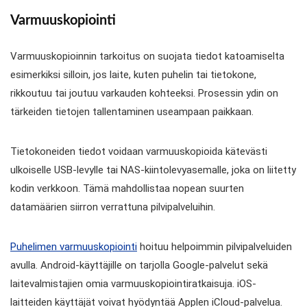
Varmuuskopiointi
Varmuuskopioinnin tarkoitus on suojata tiedot katoamiselta
esimerkiksi silloin, jos laite, kuten puhelin tai tietokone,
rikkoutuu tai joutuu varkauden kohteeksi. Prosessin ydin on
tärkeiden tietojen tallentaminen useampaan paikkaan.
Tietokoneiden tiedot voidaan varmuuskopioida kätevästi
ulkoiselle USB-levylle tai NAS-kiintolevyasemalle, joka on liitetty
kodin verkkoon. Tämä mahdollistaa nopean suurten
datamäärien siirron verrattuna pilvipalveluihin.
Puhelimen varmuuskopiointi
hoituu helpoimmin pilvipalveluiden
avulla. Android-käyttäjille on tarjolla Google-palvelut sekä
laitevalmistajien omia varmuuskopiointiratkaisuja. iOS-
laitteiden käyttäjät voivat hyödyntää Applen iCloud-palvelua.