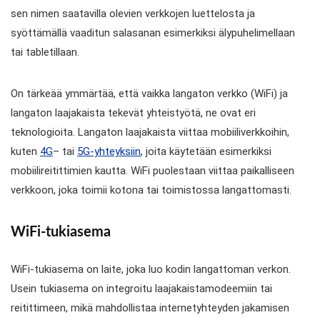
sen nimen saatavilla olevien verkkojen luettelosta ja
syöttämällä vaaditun salasanan esimerkiksi älypuhelimellaan
tai tabletillaan.
On tärkeää ymmärtää, että vaikka langaton verkko (WiFi) ja
langaton laajakaista tekevät yhteistyötä, ne ovat eri
teknologioita. Langaton laajakaista viittaa mobiiliverkkoihin,
kuten
4G
– tai
5G-yhteyksiin
, joita käytetään esimerkiksi
mobiilireitittimien kautta. WiFi puolestaan viittaa paikalliseen
verkkoon, joka toimii kotona tai toimistossa langattomasti.
WiFi-tukiasema
WiFi-tukiasema on laite, joka luo kodin langattoman verkon.
Usein tukiasema on integroitu laajakaistamodeemiin tai
reitittimeen, mikä mahdollistaa internetyhteyden jakamisen