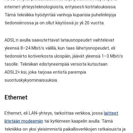
internet-yhteysteknologioista, erityisesti kotitalouksissa.
Tämä tekniikka hyödyntää vanhoja kuparisia puhelinlinjoja
tiedonsiirrossa ja on ollut käytössä jo yli 20 vuotta.
ADSL:n avulla saavutettavat latausnopeudet vaihtelevat
yleensä 8–24 Mbit/s välillä, kun taas lähetysnopeudet, eli
tiedonsiirto kotiverkosta ulospäin, jäävät yleensä 1–3 Mbit/s
tasolle. Tekniikan edistyneempää versiota kutsutaan
ADSL2+:ksi, joka tarjoaa entistä parempia
suorituskykyominaisuuksia.
Ethernet
Ethernet, eli LAN-yhteys, tarkoittaa verkkoa, jossa
laitteet
liitetään modeemiin
tai kytkimeen kaapelin avulla. Tämä
tekniikka on yksi yleisimmistä paikallisverkkojen ratkaisuista ja