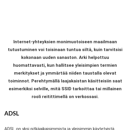
Internet-yhteyksien monimuotoiseen maailmaan
tutustuminen voi toisinaan tuntua siltä, kuin tarvitsisi
kokonaan uuden sanaston. Arki helpottuu
huomattavasti, kun hallitsee yleisimpien termien
merkitykset ja ymmärtää niiden taustalla olevat
toiminnot. Perehtymällä laajakaistan käsitteisiin saat
esimerkiksi selville, mitä SSID tarkoittaa tai millainen
rooli reitittimellä on verkossasi.
ADSL
ADSL on yksi pitkäaikaisimmista ja yleisimmin käytetyistä