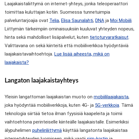
Laajakaistaliittymä on internet-yhteys, jonka teleoperaattori
toimittaa kuluttajan kotiin. Suomessa tunnetuimpia
palveluntarjoajia ovat
Telia
,
Elisa Saunalahti
,
DNA
ja
Moi Mobiili
.
Liittymän tärkeimpiin ominaisuuksiin kuuluvat yhteyden nopeus,
hinta sekä mahdolliset lisäpalvelut, kuten
tietoturvaratkaisut
.
Valittavana on sekä kiinteitä että mobiiliverkkoa hyödyntäviä
laajakaistavaihtoehtoja.
Lue lisää aiheesta, mikä on
laajakaista?
Langaton laajakaistayhteys
Yleisin langattoman laajakaistan muoto on
mobiililaajakaista
,
joka hyödyntää mobiiliverkkoja, kuten 4G- ja
5G-verkkoja
. Tämä
teknologia siirtää tietoa ilman fyysisiä kaapeleita ja toimii
vaihtoehtona perinteiselle kiinteälle laajakaistalle. Esimerkiksi
älypuhelimen
puhelinliittymä
käyttää langatonta laajakaistaa
internetyhteyden luomiseen, mikä vaatii
sim-kortin
ja