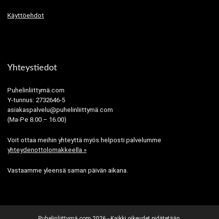
Käyttöehdot
Yhteystiedot
Puhelinliittymä.com
Y-tunnus: 2732646-5
asiakaspalvelu@puhelinliittymä.com
(Ma-Pe 8.00 – 16.00)
Voit ottaa meihin yhteyttä myös helposti palvelumme
yhteydenottolomakkeella »
Vastaamme yleensä saman päivän aikana.
Puhelinliittymä.com
2026 - Kaikki oikeudet pidätetään.