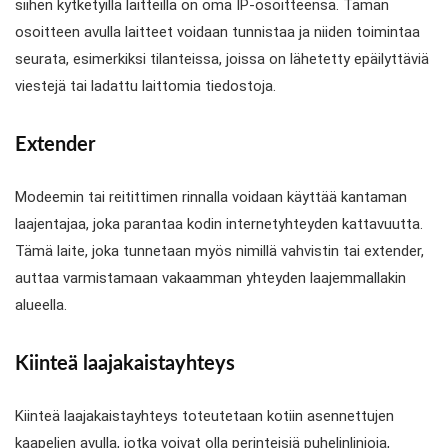
siihen kytketyillä laitteilla on oma IP-osoitteensa. Tämän
osoitteen avulla laitteet voidaan tunnistaa ja niiden toimintaa
seurata, esimerkiksi tilanteissa, joissa on lähetetty epäilyttäviä
viestejä tai ladattu laittomia tiedostoja.
Extender
Modeemin tai reitittimen rinnalla voidaan käyttää kantaman
laajentajaa, joka parantaa kodin internetyhteyden kattavuutta.
Tämä laite, joka tunnetaan myös nimillä vahvistin tai extender,
auttaa varmistamaan vakaamman yhteyden laajemmallakin
alueella.
Kiinteä laajakaistayhteys
Kiinteä laajakaistayhteys toteutetaan kotiin asennettujen
kaapelien avulla, jotka voivat olla perinteisiä puhelinlinjoja,