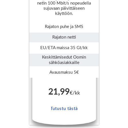
netin 100 Mbit/s nopeudella
sujuvaan päivittäiseen
käyttöön.
Rajaton puhe ja SMS
Rajaton netti
EU/ETA maissa 35 Gt/kk
Keskittämisedut Oomin
sähköasiakkaille
Avausmaksu 5€
21,99
€/kk
Tutustu tästä