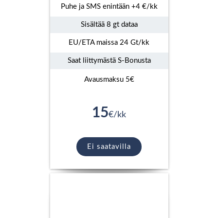
Puhe ja SMS enintään +4 €/kk
Sisältää 8 gt dataa
EU/ETA maissa 24 Gt/kk
Saat liittymästä S-Bonusta
Avausmaksu 5€
15
€/kk
Ei saatavilla