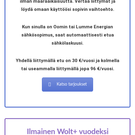
ilman määräaikaisuutta. Vertaa liittymät ja
löydä omaan käyttöösi sopivin vaihtoehto.
Kun sinulla on Oomin tai Lumme Energian
sähkösopimus, saat automaattisesti etua
sähkölaskuusi.
Yhdellä liittymällä etu on 30 €/vuosi ja kolmella
tai useammalla liittymällä jopa 96 €/vuosi.
Katso tarjoukset
Ilmainen Wolt+ vuodeksi