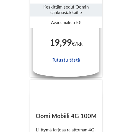
Keskittämisedut Oomin
sähköasiakkaille
Avausmaksu 5€
19,99
€/kk
Tutustu tästä
Oomi Mobiili 4G 100M
Liittymä tarjoaa rajattoman 4G-