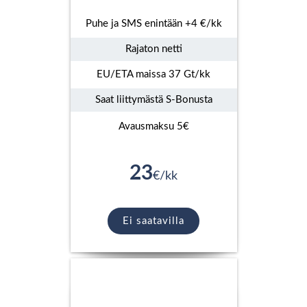
Puhe ja SMS enintään +4 €/kk
Rajaton netti
EU/ETA maissa 37 Gt/kk
Saat liittymästä S-Bonusta
Avausmaksu 5€
23
€/kk
Ei saatavilla