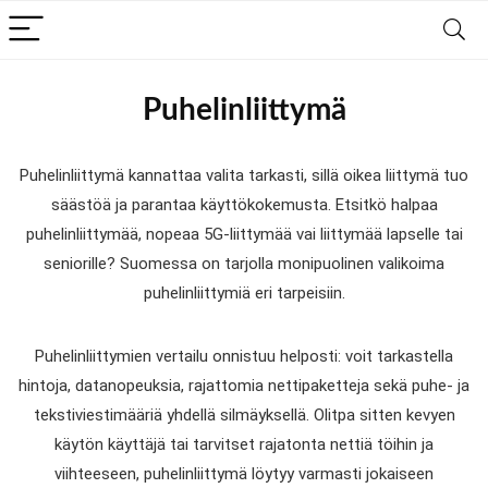
Puhelinliittymä
Puhelinliittymä kannattaa valita tarkasti, sillä oikea liittymä tuo
säästöä ja parantaa käyttökokemusta. Etsitkö halpaa
puhelinliittymää, nopeaa 5G-liittymää vai liittymää lapselle tai
seniorille? Suomessa on tarjolla monipuolinen valikoima
puhelinliittymiä eri tarpeisiin.
Puhelinliittymien vertailu onnistuu helposti: voit tarkastella
hintoja, datanopeuksia, rajattomia nettipaketteja sekä puhe- ja
tekstiviestimääriä yhdellä silmäyksellä. Olitpa sitten kevyen
käytön käyttäjä tai tarvitset rajatonta nettiä töihin ja
viihteeseen, puhelinliittymä löytyy varmasti jokaiseen