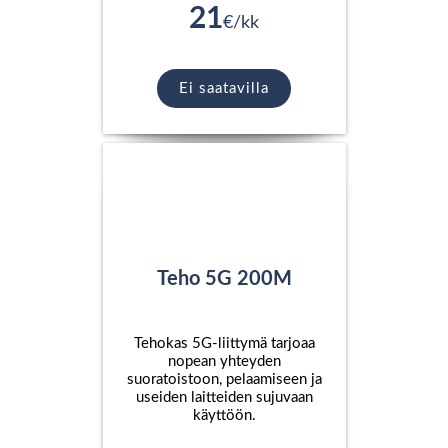
21
€/kk
Ei saatavilla
Teho 5G 200M
Tehokas 5G-liittymä tarjoaa
nopean yhteyden
suoratoistoon, pelaamiseen ja
useiden laitteiden sujuvaan
käyttöön.