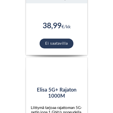
38,99
€/kk
Ei saatavilla
Elisa 5G+ Rajaton
1000M
Liittymä tarjoaa rajattoman 5G-
netin jopa 1 Gbit/s nopeudella.