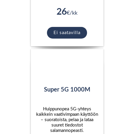
26
€/kk
Ei saatavilla
Super 5G 1000M
Huippunopea 5G-yhteys
kaikkein vaativimpaan käyttöön
– suoratoista, pelaa ja lataa
suuret tiedostot
salamannopeasti.