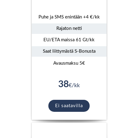
Puhe ja SMS enintään +4 €/kk
Rajaton netti
EU/ETA maissa 61 Gt/kk
Saat liittymästä S-Bonusta
Avausmaksu 5€
38
€/kk
Ei saatavilla