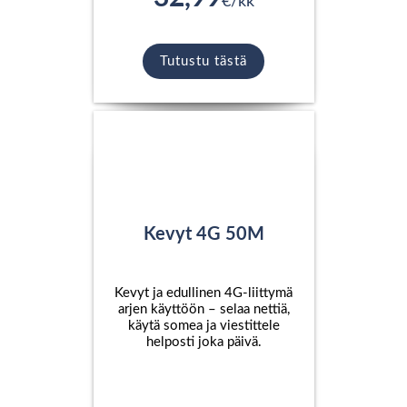
€/kk
Tutustu tästä
Kevyt 4G 50M
Kevyt ja edullinen 4G-liittymä
arjen käyttöön – selaa nettiä,
käytä somea ja viestittele
helposti joka päivä.